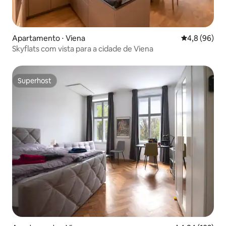
Apartamento ⋅ Viena
4,8 de uma a
4,8 (96)
Skyflats com vista para a cidade de Viena
Superhost
Superhost