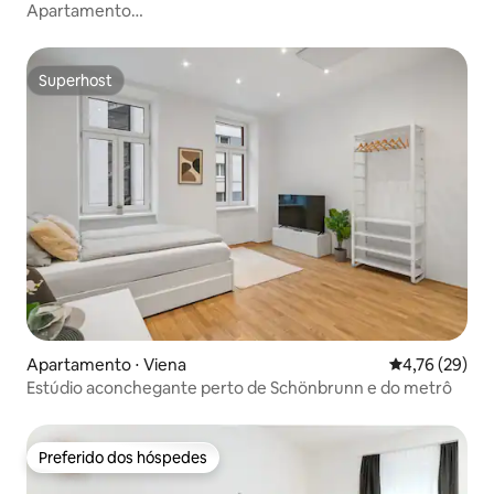
Apartamento
MariaTheresia_2quartos_2banheiros_2WC_perfeito_96m2
Superhost
Superhost
Apartamento ⋅ Viena
4,76 de uma a
4,76 (29)
Estúdio aconchegante perto de Schönbrunn e do metrô
Preferido dos hóspedes
Preferido dos hóspedes