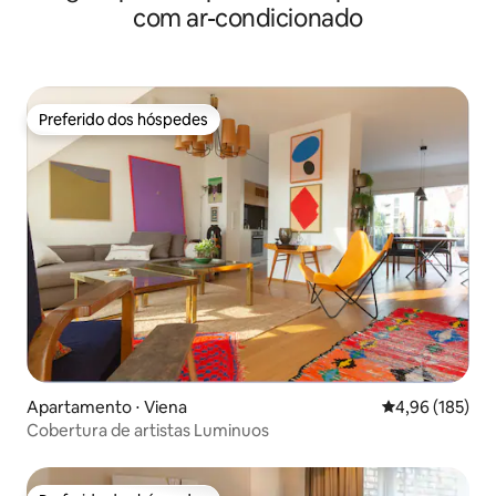
com ar-condicionado
Preferido dos hóspedes
Preferido dos hóspedes
Apartamento ⋅ Viena
4,96 de uma av
4,96 (185)
Cobertura de artistas Luminuos