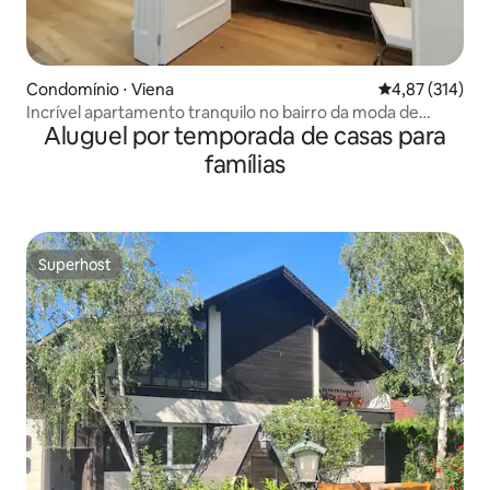
Condomínio ⋅ Viena
4,87 de uma av
4,87 (314)
Incrível apartamento tranquilo no bairro da moda de
Aluguel por temporada de casas para
Viena
famílias
Superhost
Superhost