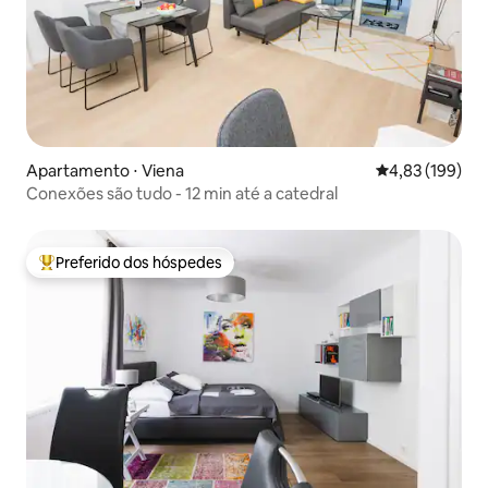
Apartamento ⋅ Viena
4,83 de uma av
4,83 (199)
Conexões são tudo - 12 min até a catedral
Preferido dos hóspedes
Entre os melhores preferidos dos hóspedes