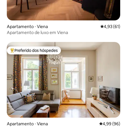
Apartamento ⋅ Viena
4,93 de uma a
4,93 (61)
Apartamento de luxo em Viena
Preferido dos hóspedes
Entre os melhores preferidos dos hóspedes
Apartamento ⋅ Viena
4,99 de uma av
4,99 (96)