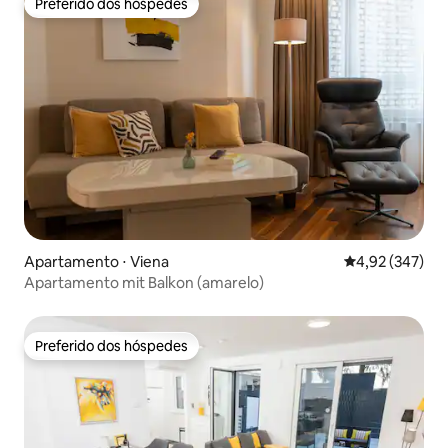
Preferido dos hóspedes
Preferido dos hóspedes
Apartamento ⋅ Viena
4,92 de uma av
4,92 (347)
Apartamento mit Balkon (amarelo)
Preferido dos hóspedes
Preferido dos hóspedes