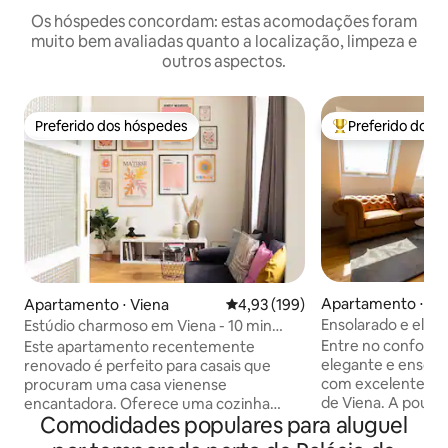
Os hóspedes concordam: estas acomodações foram
muito bem avaliadas quanto a localização, limpeza e
outros aspectos.
Preferido dos hóspedes
Preferido dos 
Preferido dos hóspedes
Entre os melhore
Apartamento ⋅ Vi
Apartamento ⋅ Viena
4,93 de uma avaliação média de 
4,93 (199)
Ensolarado e elega
Estúdio charmoso em Viena - 10 min
privilegiada, cama
para Schönbrunn
Entre no conforto
Este apartamento recentemente
elegante e ensola
renovado é perfeito para casais que
com excelentes in
procuram uma casa vienense
de Viena. A pouco
encantadora. Oferece uma cozinha
Comodidades populares para aluguel
Radetzkyplatz e do
totalmente equipada, um quarto
apartamento prom
aconchegante com uma cama