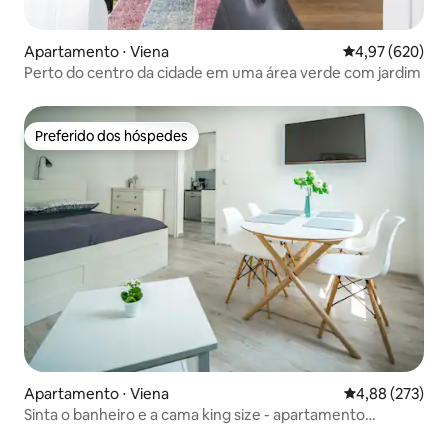
Apartamento ⋅ Viena
4,97 de uma ava
4,97 (620)
Perto do centro da cidade em uma área verde com jardim
Preferido dos hóspedes
Preferido dos hóspedes
Apartamento ⋅ Viena
4,88 de uma av
4,88 (273)
Sinta o banheiro e a cama king size - apartamento
moderno!