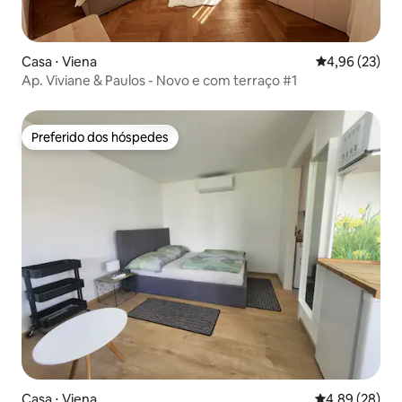
Casa ⋅ Viena
4,96 de uma a
4,96 (23)
Ap. Viviane & Paulos - Novo e com terraço #1
Preferido dos hóspedes
Preferido dos hóspedes
Casa ⋅ Viena
4,89 de uma a
4,89 (28)