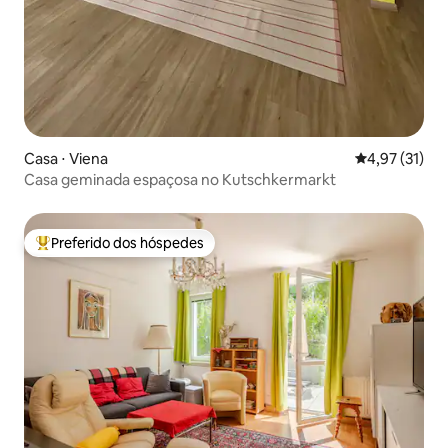
Casa ⋅ Viena
4,97 de uma a
4,97 (31)
Casa geminada espaçosa no Kutschkermarkt
Preferido dos hóspedes
Entre os melhores preferidos dos hóspedes