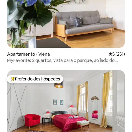
Apartamento ⋅ Viena
5 de uma av
5 (251)
MyFavorite: 2 quartos, vista para o parque, ao lado do
metrô, ar condicionado
Preferido dos hóspedes
Entre os melhores preferidos dos hóspedes