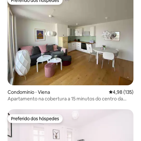
Preferido dos hóspedes
Preferido dos hóspedes
Condomínio ⋅ Viena
4,98 de uma av
4,98 (135)
Apartamento na cobertura a 15 minutos do centro da
cidade e estacionamento gratuito
Preferido dos hóspedes
Preferido dos hóspedes