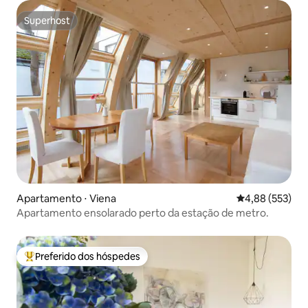
Superhost
Superhost
Apartamento ⋅ Viena
4,88 de uma av
4,88 (553)
Apartamento ensolarado perto da estação de metro.
Preferido dos hóspedes
Entre os melhores preferidos dos hóspedes