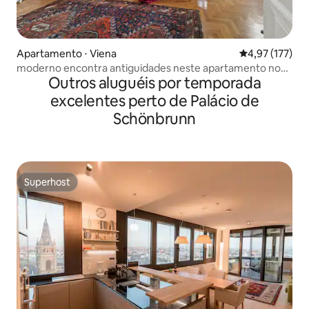
Apartamento ⋅ Viena
4,97 de uma av
4,97 (177)
moderno encontra antiguidades neste apartamento no
Outros aluguéis por temporada
centro
excelentes perto de Palácio de
Schönbrunn
Superhost
Superhost