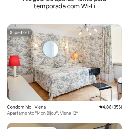
temporada com Wi-Fi
Superhost
Superhost
Condomínio ⋅ Viena
4,86 de uma av
4,86 (355)
Apartamento "Mon Bijou", Viena 12º