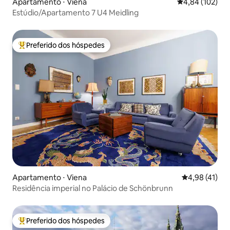
Apartamento ⋅ Viena
4,84 de uma av
4,84 (102)
Estúdio/Apartamento 7 U4 Meidling
Preferido dos hóspedes
Entre os melhores preferidos dos hóspedes
Apartamento ⋅ Viena
4,98 de uma a
4,98 (41)
Residência imperial no Palácio de Schönbrunn
Preferido dos hóspedes
Entre os melhores preferidos dos hóspedes