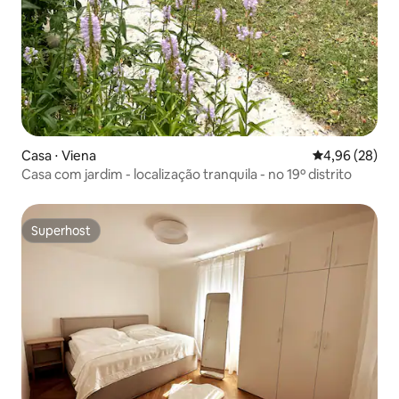
Casa ⋅ Viena
4,96 de uma a
4,96 (28)
Casa com jardim - localização tranquila - no 19º distrito
Superhost
Superhost