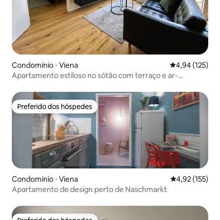
Condomínio ⋅ Viena
4,94 de uma av
4,94 (125)
Apartamento estiloso no sótão com terraço e ar-
condicionado
Preferido dos hóspedes
Preferido dos hóspedes
Condomínio ⋅ Viena
4,92 de uma av
4,92 (155)
Apartamento de design perto de Naschmarkt