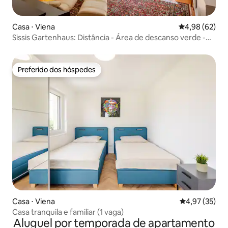
Casa ⋅ Viena
4,98 de uma a
4,98 (62)
Sissis Gartenhaus: Distância - Área de descanso verde -
Garagem
Preferido dos hóspedes
Preferido dos hóspedes
Casa ⋅ Viena
4,97 de uma a
4,97 (35)
Casa tranquila e familiar (1 vaga)
Aluguel por temporada de apartamento