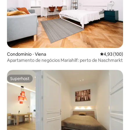
Condomínio ⋅ Viena
4,93 de uma av
4,93 (100)
Apartamento de negócios Mariahilf: perto de Naschmarkt
Superhost
Superhost