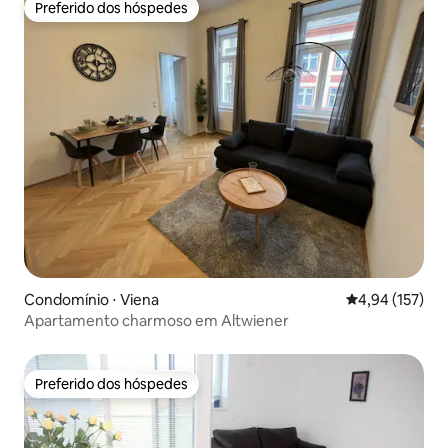
Preferido dos hóspedes
Preferido dos hóspedes
Condomínio ⋅ Viena
4,94 de uma av
4,94 (157)
Apartamento charmoso em Altwiener
Preferido dos hóspedes
Preferido dos hóspedes