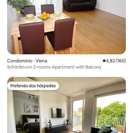
Condomínio ⋅ Viena
4,82 de uma av
4,82 (160)
Schönbrunn 2-rooms Apartment with Balcony
Preferido dos hóspedes
Preferido dos hóspedes