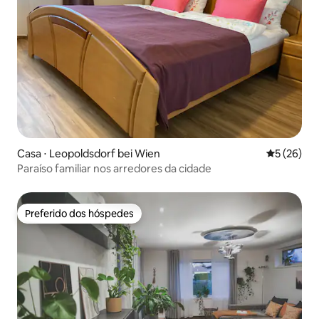
Casa ⋅ Leopoldsdorf bei Wien
5 de uma a
5 (26)
Paraíso familiar nos arredores da cidade
Preferido dos hóspedes
Preferido dos hóspedes