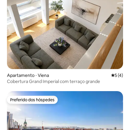
Apartamento ⋅ Viena
5 de uma 
5 (4)
Cobertura Grand Imperial com terraço grande
Preferido dos hóspedes
Preferido dos hóspedes