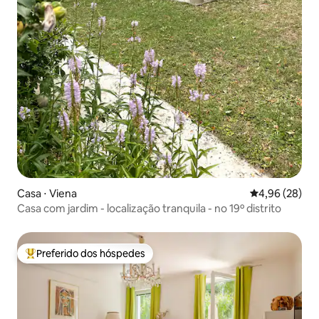
Casa ⋅ Viena
4,96 de uma a
4,96 (28)
Casa com jardim - localização tranquila - no 19º distrito
Preferido dos hóspedes
Entre os melhores preferidos dos hóspedes