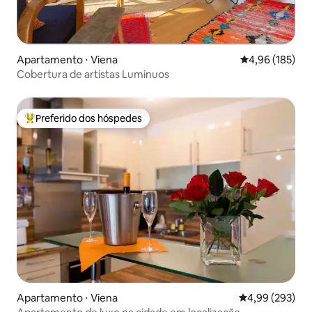
Apartamento ⋅ Viena
4,96 de uma av
4,96 (185)
Cobertura de artistas Luminuos
Preferido dos hóspedes
Entre os melhores preferidos dos hóspedes
Apartamento ⋅ Viena
4,99 de uma ava
4,99 (293)