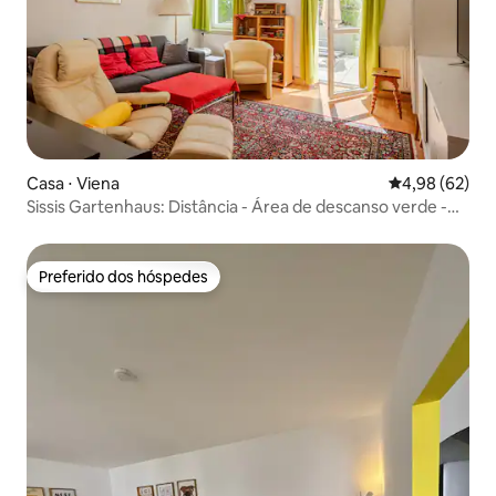
Casa ⋅ Viena
4,98 de uma a
4,98 (62)
Sissis Gartenhaus: Distância - Área de descanso verde -
Garagem
Preferido dos hóspedes
Preferido dos hóspedes