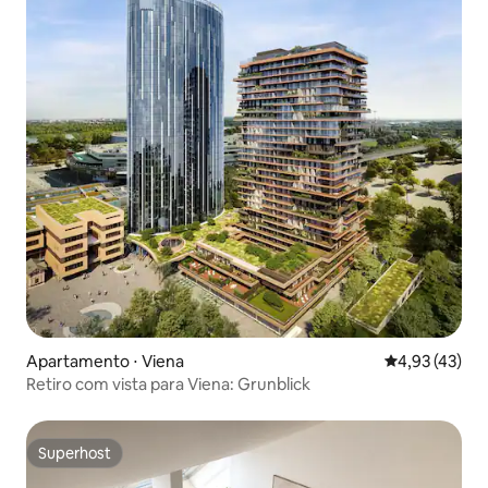
Apartamento ⋅ Viena
4,93 de uma a
4,93 (43)
Retiro com vista para Viena: Grunblick
Superhost
Superhost