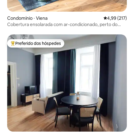
Condomínio ⋅ Viena
4,99 de uma av
4,99 (217)
Cobertura ensolarada com ar-condicionado, perto do
metrô
Preferido dos hóspedes
Entre os melhores preferidos dos hóspedes