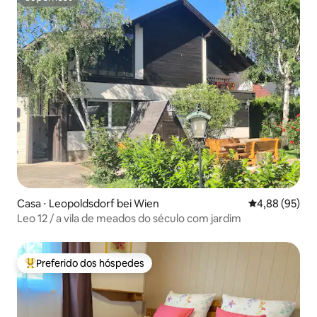
Superhost
Casa ⋅ Leopoldsdorf bei Wien
4,88 de uma a
4,88 (95)
Leo 12 / a vila de meados do século com jardim
Preferido dos hóspedes
Entre os melhores preferidos dos hóspedes