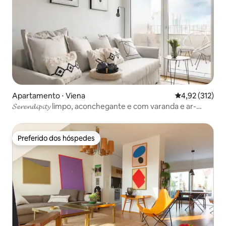
Apartamento ⋅ Viena
4,92 de uma av
4,92 (312)
𝓢𝓮𝓻𝓮𝓷𝓭𝓲𝓹𝓲𝓽𝔂 limpo, aconchegante e com varanda e ar-
condicionado
Preferido dos hóspedes
Preferido dos hóspedes