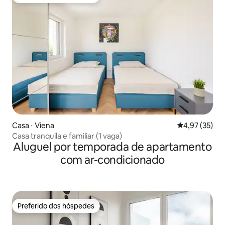
Preferido dos hóspedes
Casa ⋅ Viena
4,97 de uma a
4,97 (35)
Casa tranquila e familiar (1 vaga)
Aluguel por temporada de apartamento
com ar-condicionado
Preferido dos hóspedes
Preferido dos hóspedes