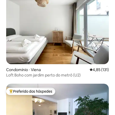
Condomínio ⋅ Viena
4,85 de uma av
4,85 (131)
Loft Boho com jardim perto do metrô (U2)
Preferido dos hóspedes
Entre os melhores preferidos dos hóspedes