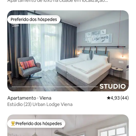
Apartamento de luxo na cidade em localização
privilegiada com garagem
Preferido dos hóspedes
Preferido dos hóspedes
Apartamento ⋅ Viena
4,93 de uma a
4,93 (44)
Estúdio (23) Urban Lodge Viena
Preferido dos hóspedes
Entre os melhores preferidos dos hóspedes