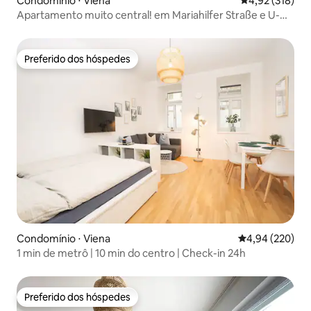
Condomínio ⋅ Viena
4,92 de uma av
4,92 (318)
Apartamento muito central! em Mariahilfer Straße e U-
bahn
Preferido dos hóspedes
Preferido dos hóspedes
Condomínio ⋅ Viena
4,94 de uma ava
4,94 (220)
1 min de metrô | 10 min do centro | Check-in 24h
Preferido dos hóspedes
Preferido dos hóspedes