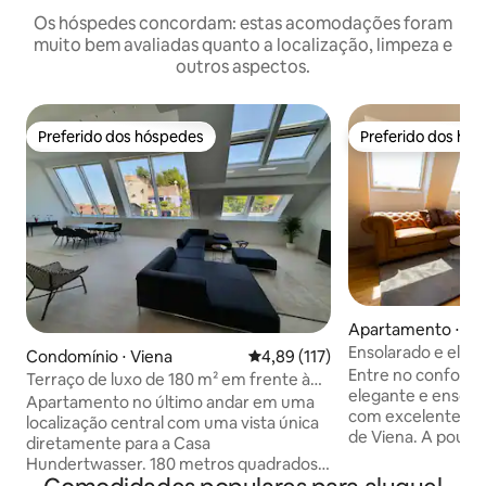
Os hóspedes concordam: estas acomodações foram
muito bem avaliadas quanto a localização, limpeza e
outros aspectos.
Preferido dos hóspedes
Preferido dos hó
Preferido dos hóspedes
Preferido dos hó
Apartamento ⋅ Vi
Ensolarado e elega
Condomínio ⋅ Viena
4,89 de uma avaliação média de 
4,89 (117)
privilegiada, cama
Entre no conforto
Terraço de luxo de 180 m² em frente à
elegante e ensola
Hundertwasserhaus
Apartamento no último andar em uma
com excelentes in
localização central com uma vista única
de Viena. A pouco
diretamente para a Casa
Radetzkyplatz e do
Hundertwasser. 180 metros quadrados
apartamento prom
de espaço de estar mais dois terraços.