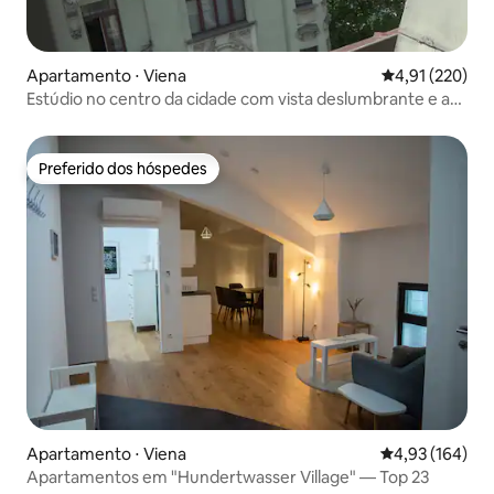
Apartamento ⋅ Viena
4,91 de uma av
4,91 (220)
Estúdio no centro da cidade com vista deslumbrante e ar-
condicionado
Preferido dos hóspedes
Preferido dos hóspedes
Apartamento ⋅ Viena
4,93 de uma av
4,93 (164)
Apartamentos em "Hundertwasser Village" — Top 23