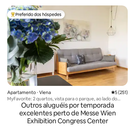
Preferido dos hóspedes
Entre os melhores preferidos dos hóspedes
Apartamento ⋅ Viena
5 de uma av
5 (251)
MyFavorite: 2 quartos, vista para o parque, ao lado do
Outros aluguéis por temporada
metrô, ar condicionado
excelentes perto de Messe Wien
Exhibition Congress Center