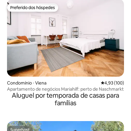
Preferido dos hóspedes
Preferido dos hóspedes
Condomínio ⋅ Viena
4,93 de uma av
4,93 (100)
Apartamento de negócios Mariahilf: perto de Naschmarkt
Aluguel por temporada de casas para
famílias
Superhost