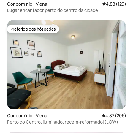
Condomínio ⋅ Viena
4,88 de uma av
4,88 (129)
Lugar encantador perto do centro da cidade
Preferido dos hóspedes
Preferido dos hóspedes
Condomínio ⋅ Viena
4,87 de uma ava
4,87 (206)
Perto do Centro, iluminado, recém-reformado! (LÖW)