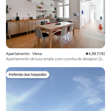
Apartamento ⋅ Viena
4,98 de uma av
4,98 (176)
Apartamento de luxo amplo com cozinha de designer (2
quartos + ar-condicionado)
Preferido dos hóspedes
Preferido dos hóspedes