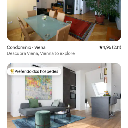
Condomínio ⋅ Viena
4,95 de uma av
4,95 (231)
Descubra Viena, Vienna to explore
Preferido dos hóspedes
Entre os melhores preferidos dos hóspedes