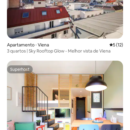
Apartamento ⋅ Viena
5 de uma a
5 (12)
3 quartos | Sky Rooftop Glow - Melhor vista de Viena
Superhost
Superhost