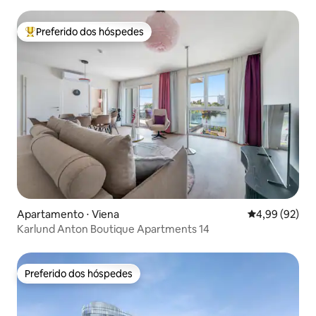
Preferido dos hóspedes
Entre os melhores preferidos dos hóspedes
Apartamento ⋅ Viena
4,99 de uma a
4,99 (92)
Karlund Anton Boutique Apartments 14
Preferido dos hóspedes
Preferido dos hóspedes