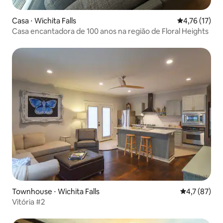
Casa ⋅ Wichita Falls
4,76 de uma a
4,76 (17)
Casa encantadora de 100 anos na região de Floral Heights
Townhouse ⋅ Wichita Falls
4,7 de uma a
4,7 (87)
Vitória #2