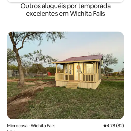
Outros aluguéis por temporada
excelentes em Wichita Falls
Microcasa ⋅ Wichita Falls
4,78 de uma a
4,78 (82)