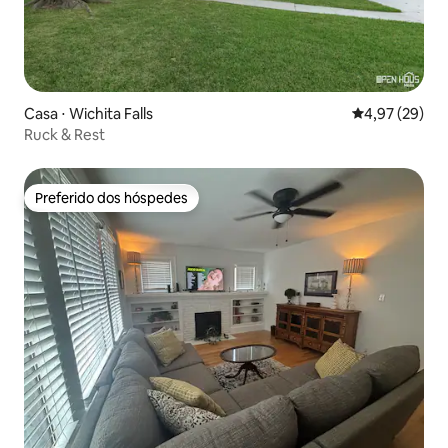
Casa ⋅ Wichita Falls
4,97 de uma a
4,97 (29)
Ruck & Rest
Preferido dos hóspedes
Preferido dos hóspedes