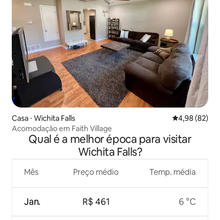
Casa ⋅ Wichita Falls
4,98 de uma a
4,98 (82)
Acomodação em Faith Village
Qual é a melhor época para visitar
Wichita Falls?
Mês
Preço médio
Temp. média
Jan.
R$ 461
6 °C