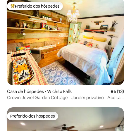
Preferido dos hóspedes
Entre os melhores preferidos dos hóspedes
Casa de hóspedes ⋅ Wichita Falls
5 de uma a
5 (13)
Crown Jewel Garden Cottage - Jardim privativo - Aceita
animais de estimação
Preferido dos hóspedes
Preferido dos hóspedes