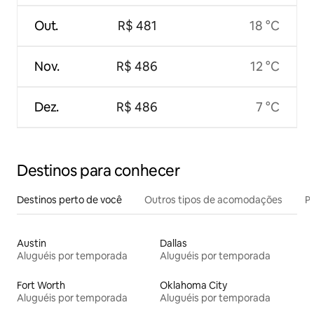
Out.
R$ 481
18 °C
Nov.
R$ 486
12 °C
Dez.
R$ 486
7 °C
Destinos para conhecer
Destinos perto de você
Outros tipos de acomodações
Pr
Austin
Dallas
Aluguéis por temporada
Aluguéis por temporada
Fort Worth
Oklahoma City
Aluguéis por temporada
Aluguéis por temporada