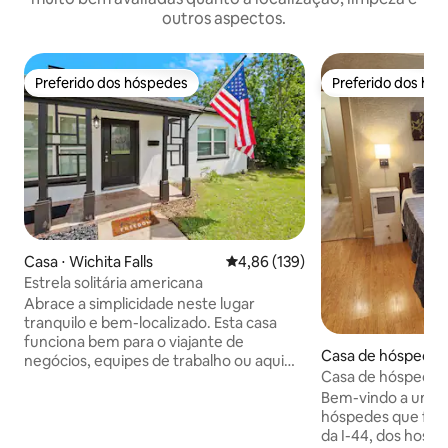
outros aspectos.
Preferido dos hóspedes
Preferido dos hó
Preferido dos hóspedes
Preferido dos hó
Casa ⋅ Wichita Falls
4,86 de uma avaliação média de 
4,86 (139)
Estrela solitária americana
Abrace a simplicidade neste lugar
tranquilo e bem-localizado. Esta casa
funciona bem para o viajante de
Casa de hóspedes 
negócios, equipes de trabalho ou aqui
Falls
Casa de hóspedes
visitando amigos e familiares. A casa foi
Bem-vindo a uma c
reformada e está pronta para entreter
hóspedes que fica
você e seus hóspedes. A conveniência
da I-44, dos hospit
de 10 minutos ou menos de carro para