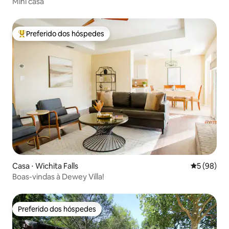
Mini casa
Preferido dos hóspedes
Entre os melhores preferidos dos hóspedes
Casa ⋅ Wichita Falls
5 de uma a
5 (98)
Boas-vindas à Dewey Villa!
Preferido dos hóspedes
Preferido dos hóspedes