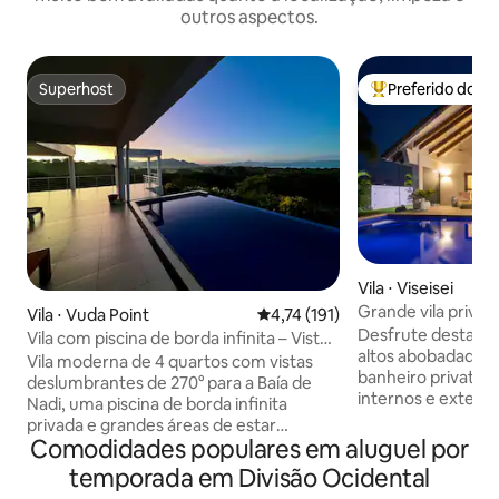
outros aspectos.
Superhost
Preferido dos 
Superhost
Entre os melhore
Vila ⋅ Viseisei
Grande vila privad
Vila ⋅ Vuda Point
4,74 de uma avaliação média de 
4,74 (191)
- Vibrações de Bali
Desfrute desta es
Vila com piscina de borda infinita – Vista
altos abobadados,
panorâmica para o mar
Vila moderna de 4 quartos com vistas
banheiro privativ
deslumbrantes de 270° para a Baía de
internos e extern
Nadi, uma piscina de borda infinita
escolher! A vila perfeita para famílias,
privada e grandes áreas de estar
casais ou viajantes indi
Comodidades populares em aluguel por
internas e externas perfeitas para
grande, rede de vô
relaxar e se divertir. Apenas 5–10
temporada em Divisão Ocidental
buraco de milho, 
minutos a pé de uma praia isolada com