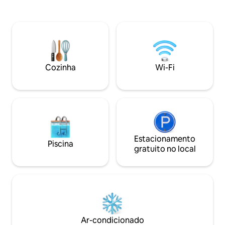
Bikes-Toneladas d
fácil acesso a passeios pela ilha,
Zelador em tempo 
mergulho com snorkel e pesca. Apenas
suas necessidades
10 minutos do Aeroporto de Nadi. Nosso
você precisar. Tranquilo, isolado se você
gerente e equipe da vila garantem que
quiser estar, ou p
todos os detalhes sejam cuidados. Não
local, restaurante e reso
perca nosso tradicional banquete fijiano
segunda vila disp
de Lovo, cozido no subsolo: uma
Cozinha
Wi-Fi
pergunte!
deliciosa experiência na ilha! Ideal para
casamentos, aniversários e eventos
especiais.
Estacionamento
Piscina
gratuito no local
Ar-condicionado