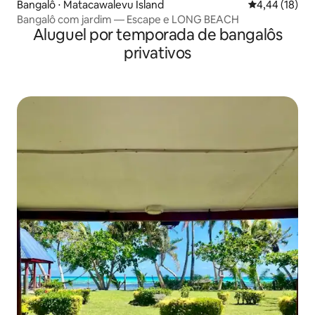
Bangalô ⋅ Matacawalevu Island
4,44 de uma a
4,44 (18)
Bangalô com jardim — Escape e LONG BEACH
Aluguel por temporada de bangalôs
privativos