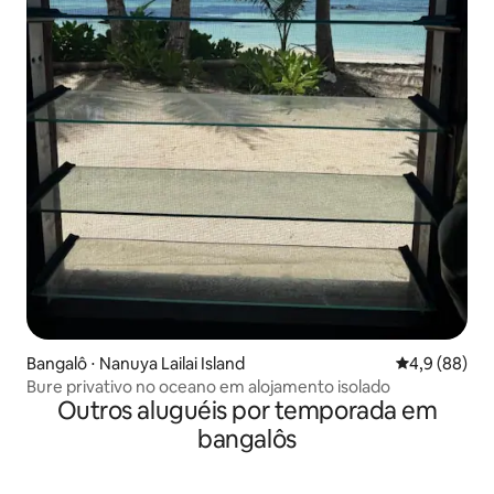
Bangalô ⋅ Nanuya Lailai Island
4,9 de uma a
4,9 (88)
Bure privativo no oceano em alojamento isolado
Outros aluguéis por temporada em
bangalôs