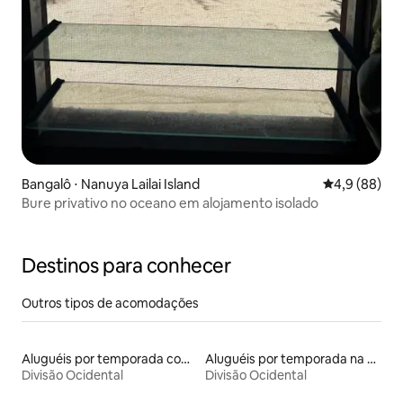
Bangalô ⋅ Nanuya Lailai Island
4,9 de uma a
4,9 (88)
Bure privativo no oceano em alojamento isolado
Destinos para conhecer
Outros tipos de acomodações
Aluguéis por temporada com acesso ao lago
Aluguéis por temporada na orla
Divisão Ocidental
Divisão Ocidental