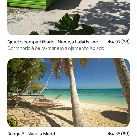
Quarto compartilhado ⋅ Nanuya Lailai Island
4,97 de uma a
4,97 (38)
Dormitório à beira-mar em alojamento isolado
Bangalô ⋅ Nacula Island
4,35 de uma a
4,35 (89)