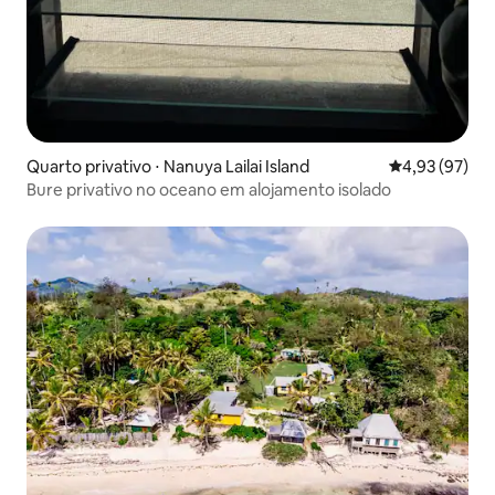
Quarto privativo ⋅ Nanuya Lailai Island
4,93 de uma a
4,93 (97)
Bure privativo no oceano em alojamento isolado