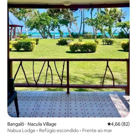
Bangalô ⋅ Nacula Village
4,66 de uma a
4,66 (82)
Nabua Lodge • Refúgio escondido • Frente ao mar