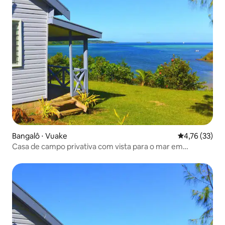
Bangalô ⋅ Vuake
4,76 de uma a
4,76 (33)
Casa de campo privativa com vista para o mar em
alojamento ecológico