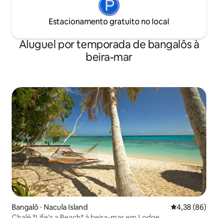
Estacionamento gratuito no local
Aluguel por temporada de bangalôs à
beira-mar
Bangalô ⋅ Nacula Island
4,38 de uma a
4,38 (86)
Chalé *Life's a Beach* à beira-mar em Lodge