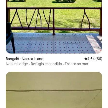
Bangalô ⋅ Nacula Island
4,64 de uma av
4,64 (66)
Nabua Lodge • Refúgio escondido • Frente ao mar