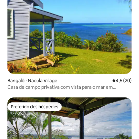
Bangalô ⋅ Nacula Village
4,5 de uma a
4,5 (20)
Casa de campo privativa com vista para o mar em
alojamento ecológico
Preferido dos hóspedes
Preferido dos hóspedes