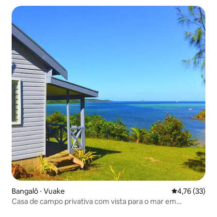
Bangalô ⋅ Vuake
4,76 de uma a
4,76 (33)
Casa de campo privativa com vista para o mar em
alojamento ecológico