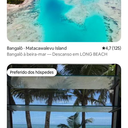
Bangalô ⋅ Matacawalevu Island
4,7 de uma av
4,7 (125)
Bangalô à beira-mar — Descanso em LONG BEACH
Preferido dos hóspedes
Preferido dos hóspedes