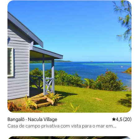
Bangalô ⋅ Nacula Village
4,5 de uma a
4,5 (20)
Casa de campo privativa com vista para o mar em
alojamento ecológico