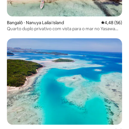
Bangalô ⋅ Nanuya Lailai Island
4,48 de uma a
4,48 (56)
Quarto duplo privativo com vista para o mar no Yasawa
Paradise!