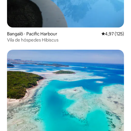
Bangalô ⋅ Pacific Harbour
4,97 de uma av
4,97 (125)
Vila de hóspedes Hibiscus