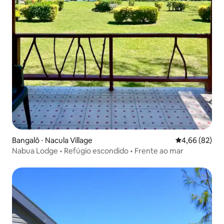
Bangalô ⋅ Nacula Village
4,66 de uma a
4,66 (82)
Nabua Lodge • Refúgio escondido • Frente ao mar