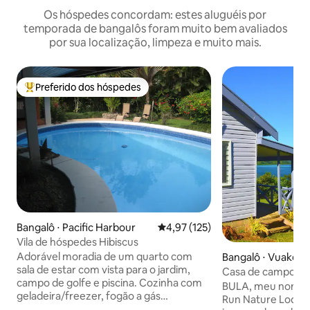
Os hóspedes concordam: estes aluguéis por
temporada de bangalôs foram muito bem avaliados
por sua localização, limpeza e muito mais.
Preferido dos hóspedes
Entre os melhores preferidos dos hóspedes
Bangalô ⋅ Pacific Harbour
4,97 de uma avaliação média de 
4,97 (125)
Vila de hóspedes Hibiscus
Adorável moradia de um quarto com
Bangalô ⋅ Vuake
sala de estar com vista para o jardim,
Casa de campo pri
campo de golfe e piscina. Cozinha com
o mar em alojame
BULA, meu nome é
geladeira/freezer, fogão a gás
Run Nature Lodge e
propano/forno, micro-ondas, chaleira,