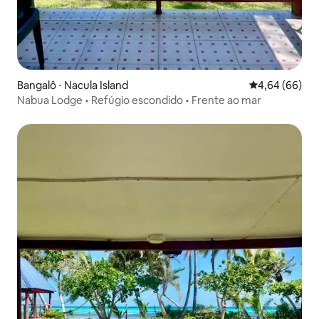
Bangalô ⋅ Nacula Island
4,64 de uma av
4,64 (66)
Nabua Lodge • Refúgio escondido • Frente ao mar