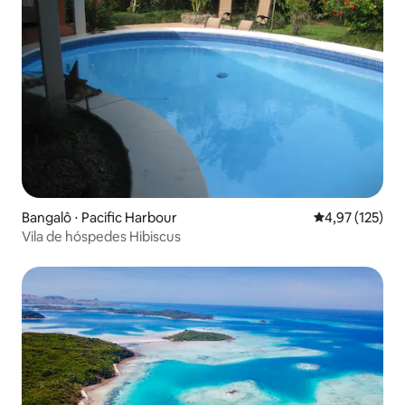
Bangalô ⋅ Pacific Harbour
4,97 de uma av
4,97 (125)
Vila de hóspedes Hibiscus