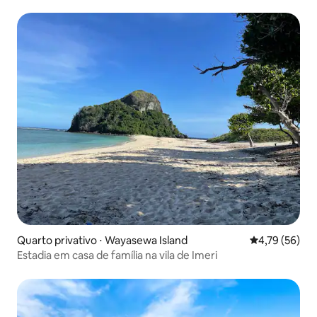
Wi-Fi gratuito
Quarto privativo ⋅ Wayasewa Island
4,79 de uma a
4,79 (56)
Estadia em casa de família na vila de Imeri