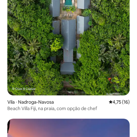
Vila ⋅ Nadroga-Navosa
4,75 de uma a
4,75 (16)
Beach Villa Fiji, na praia, com opção de chef