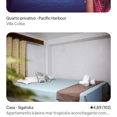
Quarto privativo ⋅ Pacific Harbour
Villa Colisa
Casa ⋅ Sigatoka
4,69 de uma av
4,69 (102)
Apartamento à beira-mar tropical e aconchegante com