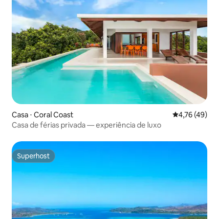
Casa ⋅ Coral Coast
4,76 de uma a
4,76 (49)
Casa de férias privada — experiência de luxo
Superhost
Superhost