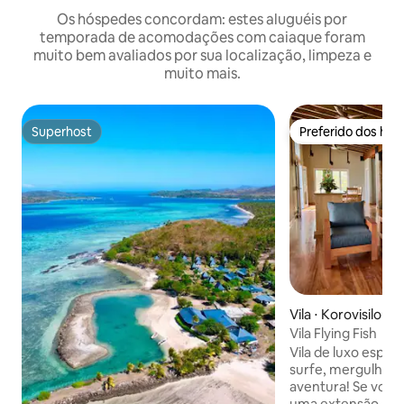
Os hóspedes concordam: estes aluguéis por
temporada de acomodações com caiaque foram
muito bem avaliados por sua localização, limpeza e
muito mais.
Superhost
Preferido dos hó
Superhost
Preferido dos hó
Vila ⋅ Korovisilou
Vila Flying Fish
Vila de luxo espet
surfe, mergulho li
aventura! Se você gosta de contemplar
uma extensão apa