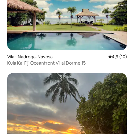
Vila ⋅ Nadroga-Navosa
4,9 de uma a
4,9 (10)
Kula Kai Fiji Oceanfront Villa! Dorme 15