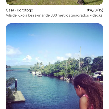
Casa ⋅ Korotogo
4,73 de uma a
4,73 (15)
Vila de luxo à beira-mar de 300 metros quadrados + decks