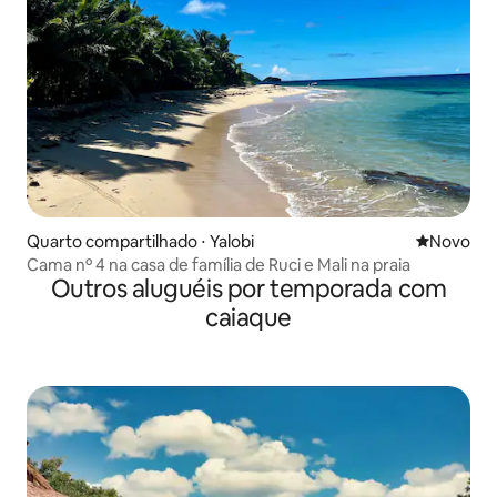
Quarto compartilhado ⋅ Yalobi
Novo lugar
Novo
Cama nº 4 na casa de família de Ruci e Mali na praia
Outros aluguéis por temporada com
caiaque