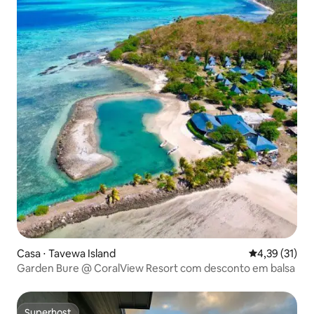
Casa ⋅ Tavewa Island
4,39 de uma a
4,39 (31)
Garden Bure @ CoralView Resort com desconto em balsa
Superhost