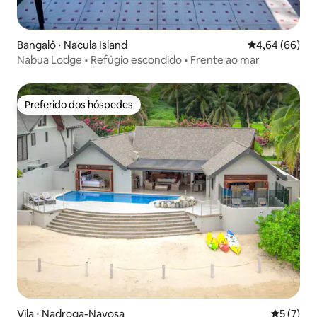
Bangalô ⋅ Nacula Island
4,64 de uma av
4,64 (66)
Nabua Lodge • Refúgio escondido • Frente ao mar
Preferido dos hóspedes
Preferido dos hóspedes
Vila ⋅ Nadroga-Navosa
5 de uma 
5 (7)