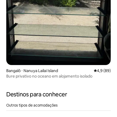
Bangalô ⋅ Nanuya Lailai Island
4,9 de uma a
4,9 (89)
Bure privativo no oceano em alojamento isolado
Destinos para conhecer
Outros tipos de acomodações