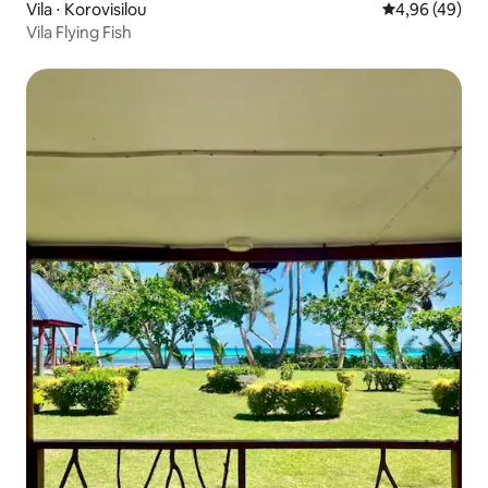
Vila ⋅ Korovisilou
4,96 de uma a
4,96 (49)
Vila Flying Fish