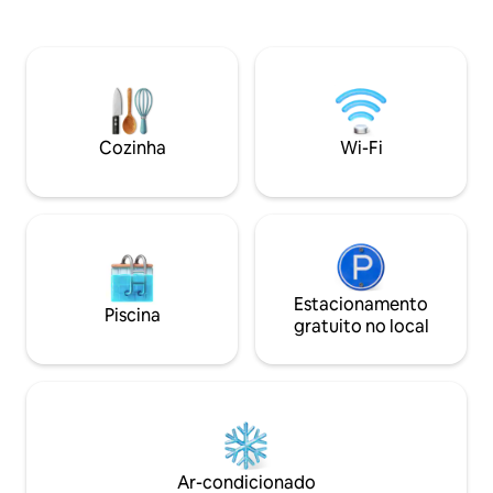
Bikes-Toneladas d
fácil acesso a passeios pela ilha,
Zelador em tempo 
mergulho com snorkel e pesca. Apenas
suas necessidades
10 minutos do Aeroporto de Nadi. Nosso
você precisar. Tranquilo, isolado se você
gerente e equipe da vila garantem que
quiser estar, ou p
todos os detalhes sejam cuidados. Não
local, restaurante e reso
perca nosso tradicional banquete fijiano
segunda vila disp
de Lovo, cozido no subsolo: uma
Cozinha
Wi-Fi
pergunte!
deliciosa experiência na ilha! Ideal para
casamentos, aniversários e eventos
especiais.
Estacionamento
Piscina
gratuito no local
Ar-condicionado