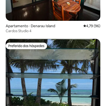
Apartamento ⋅ Denarau Island
4,79 de uma a
4,79 (96)
Cardos Studio 4
Preferido dos hóspedes
Preferido dos hóspedes