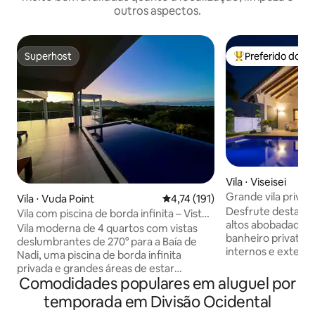
outros aspectos.
Superhost
Preferido dos 
Superhost
Entre os melhore
Vila ⋅ Viseisei
Grande vila privad
Vila ⋅ Vuda Point
4,74 de uma avaliação média de 
4,74 (191)
- Vibrações de Bali
Desfrute desta es
Vila com piscina de borda infinita – Vista
altos abobadados,
panorâmica para o mar
Vila moderna de 4 quartos com vistas
banheiro privativ
deslumbrantes de 270° para a Baía de
internos e extern
Nadi, uma piscina de borda infinita
escolher! A vila perfeita para famílias,
privada e grandes áreas de estar
casais ou viajantes indi
Comodidades populares em aluguel por
internas e externas perfeitas para
grande, rede de vô
relaxar e se divertir. Apenas 5–10
temporada em Divisão Ocidental
buraco de milho, 
minutos a pé de uma praia isolada com