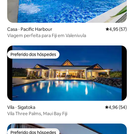
Casa ⋅ Pacific Harbour
4,95 de uma a
4,95 (57)
Viagem perfeita para Fiji em Valenivula
Preferido dos hóspedes
Preferido dos hóspedes
Vila ⋅ Sigatoka
4,96 de uma a
4,96 (54)
Vila Three Palms, Maui Bay Fiji
Preferido dos hóspedes