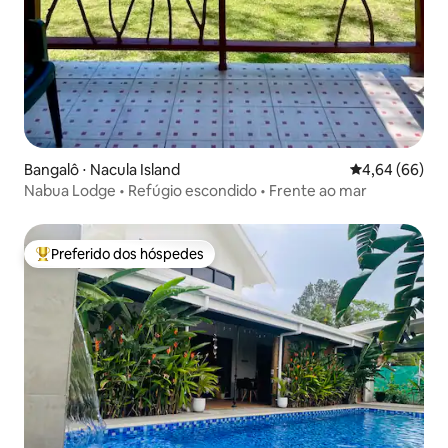
Bangalô ⋅ Nacula Island
4,64 de uma av
4,64 (66)
Nabua Lodge • Refúgio escondido • Frente ao mar
Preferido dos hóspedes
Entre os melhores preferidos dos hóspedes