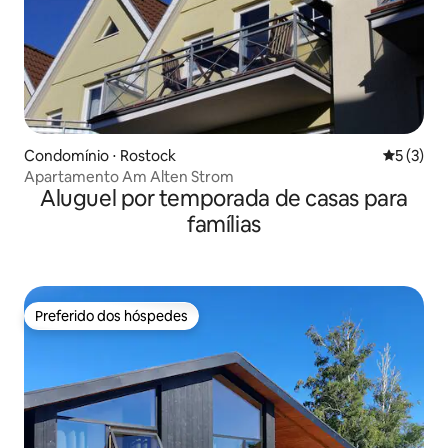
Condomínio ⋅ Rostock
5 de uma 
5 (3)
Apartamento Am Alten Strom
Aluguel por temporada de casas para
famílias
Preferido dos hóspedes
Preferido dos hóspedes