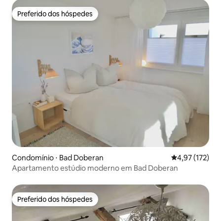
Preferido dos hóspedes
Preferido dos hóspedes
Condomínio ⋅ Bad Doberan
4,97 de uma av
4,97 (172)
Apartamento estúdio moderno em Bad Doberan
Preferido dos hóspedes
Preferido dos hóspedes