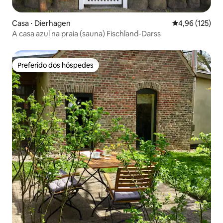
Casa ⋅ Dierhagen
4,96 de uma av
4,96 (125)
A casa azul na praia (sauna) Fischland-Darss
Preferido dos hóspedes
Preferido dos hóspedes