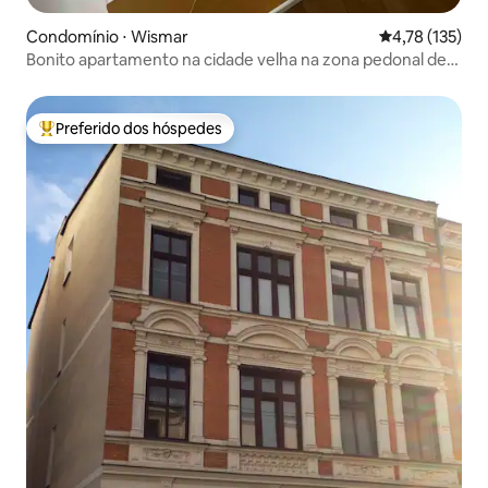
Condomínio ⋅ Wismar
4,78 de uma av
4,78 (135)
Bonito apartamento na cidade velha na zona pedonal de
Wismar
Preferido dos hóspedes
Entre os melhores preferidos dos hóspedes