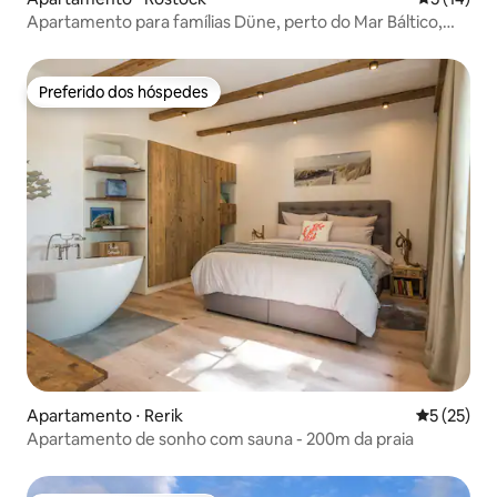
Apartamento para famílias Düne, perto do Mar Báltico,
novo!
Preferido dos hóspedes
Preferido dos hóspedes
Apartamento ⋅ Rerik
5 de uma a
5 (25)
Apartamento de sonho com sauna - 200m da praia