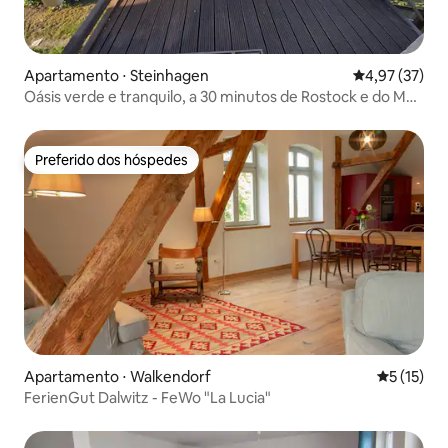
Apartamento ⋅ Steinhagen
4,97 de uma a
4,97 (37)
Oásis verde e tranquilo, a 30 minutos de Rostock e do Mar
Báltico!
Preferido dos hóspedes
Preferido dos hóspedes
Apartamento ⋅ Walkendorf
5 de uma a
5 (15)
FerienGut Dalwitz - FeWo "La Lucia"