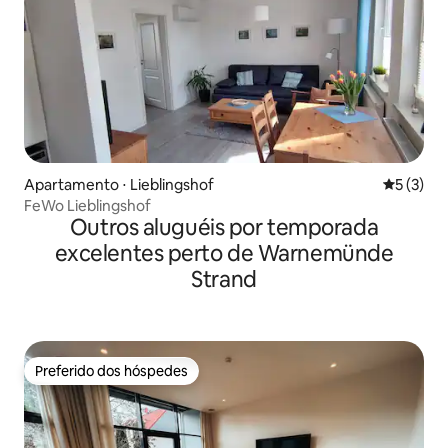
Apartamento ⋅ Lieblingshof
5 de uma 
5 (3)
FeWo Lieblingshof
Outros aluguéis por temporada
excelentes perto de Warnemünde
Strand
Preferido dos hóspedes
Preferido dos hóspedes