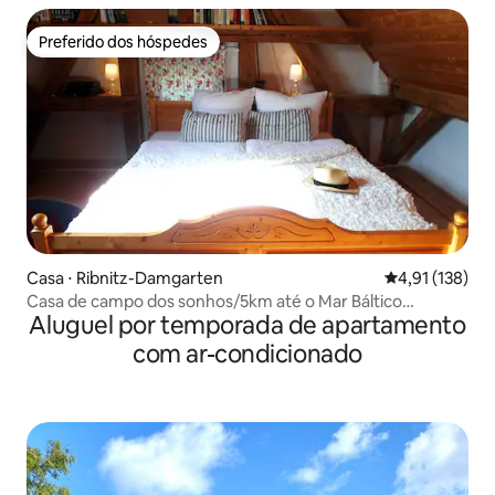
Preferido dos hóspedes
Preferido dos hóspedes
Casa ⋅ Ribnitz-Damgarten
4,91 de uma av
4,91 (138)
Casa de campo dos sonhos/5km até o Mar Báltico
Aluguel por temporada de apartamento
Natureza e mar
com ar-condicionado