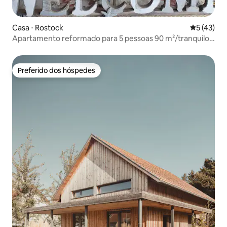
Casa ⋅ Rostock
5 de uma a
5 (43)
Apartamento reformado para 5 pessoas 90 m²/tranquilo
e perto da cidade
Preferido dos hóspedes
Preferido dos hóspedes