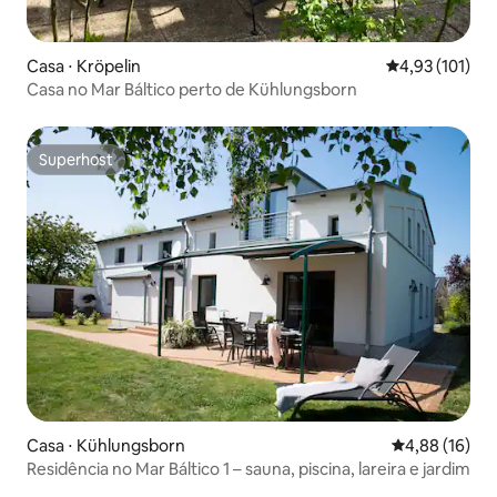
Casa ⋅ Kröpelin
4,93 de uma av
4,93 (101)
Casa no Mar Báltico perto de Kühlungsborn
Superhost
Superhost
Casa ⋅ Kühlungsborn
4,88 de uma a
4,88 (16)
Residência no Mar Báltico 1 – sauna, piscina, lareira e jardim