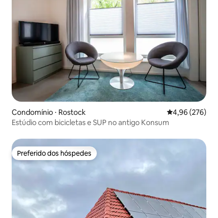
Condomínio ⋅ Rostock
4,96 de uma ava
4,96 (276)
Estúdio com bicicletas e SUP no antigo Konsum
Preferido dos hóspedes
Preferido dos hóspedes