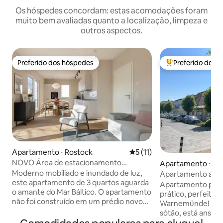
Os hóspedes concordam: estas acomodações foram
muito bem avaliadas quanto a localização, limpeza e
outros aspectos.
Preferido dos hóspedes
Preferido dos 
Preferido dos hóspedes
Entre os melhore
Apartamento ⋅ Rostock
5 de uma avaliação média de
5 (11)
NOVO Área de estacionamento
Apartamento ⋅ Ro
premium moderna e fresca com oito
Moderno mobiliado e inundado de luz,
Apartamento acol
pontos de energia
este apartamento de 3 quartos aguarda
aconchegante dir
Apartamento peq
o amante do Mar Báltico. O apartamento
Báltico
prático, perfeita
não foi construído em um prédio novo
Warnemünde! Inundado de luz, no
até 2024, a localização é no extremo sul
sótão, está ansio
do Old River. Este apartamento está
Báltico - que fica