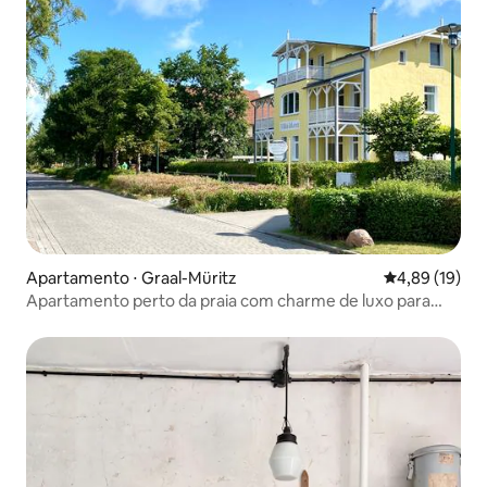
Apartamento ⋅ Graal-Müritz
4,89 de uma a
4,89 (19)
Apartamento perto da praia com charme de luxo para
quatro pessoas