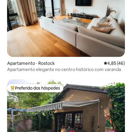
Apartamento ⋅ Rostock
4,85 de uma a
4,85 (46)
Apartamento elegante no centro histórico com varanda
Preferido dos hóspedes
Entre os melhores preferidos dos hóspedes