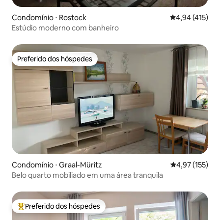
Condomínio ⋅ Rostock
4,94 de uma av
4,94 (415)
Estúdio moderno com banheiro
Preferido dos hóspedes
Preferido dos hóspedes
Condomínio ⋅ Graal-Müritz
4,97 de uma av
4,97 (155)
Belo quarto mobiliado em uma área tranquila
Preferido dos hóspedes
Entre os melhores preferidos dos hóspedes