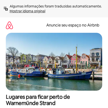
Pular
Algumas informações foram traduzidas automaticamente. 
para
Mostrar idioma original
o
conteúdo
Anuncie seu espaço no Airbnb
Lugares para ficar perto de
Warnemünde Strand