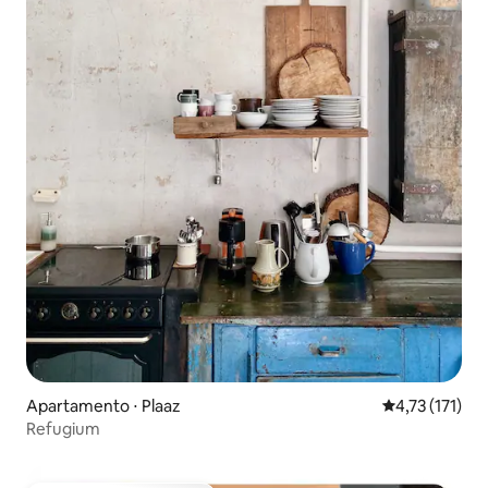
Apartamento ⋅ Plaaz
4,73 de uma av
4,73 (171)
Refugium