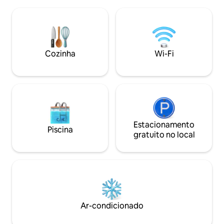
dias por semana, permite uma chegada
encontrará o Wal
flexível. • 3 quartos • Cama king, cama
encantadoras alde
queen e 3 camas de solteiro • Varanda
Canto de pássaros
grande • Cozinha, máquina de lavar
tráfego, céu estr
louça e cafeteira totalmente automática
grandes luzes da c
• 2 banheiros, chuveiro, banheira, •
encontrará paz e t
Cozinha
Wi-Fi
Máquina de lavar roupas • Wi-Fi e Smart
é ideal para excur
TV com Netflix • Muitas vagas de
Wendland.
estacionamento na casa
Estacionamento
Piscina
gratuito no local
Ar-condicionado