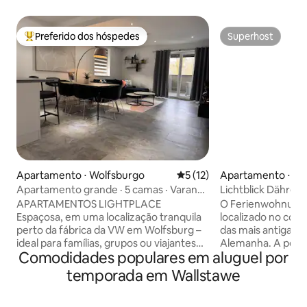
Preferido dos hóspedes
Superhost
Entre os melhores preferidos dos hóspedes
Superhost
Apartamento ⋅ Wolfsburgo
5 de uma avaliação média de
5 (12)
Apartamento ⋅ Dä
Apartamento grande · 5 camas · Varanda
Lichtblick Dähre
· 2 banheiros · Vaga de estacionamento
APARTAMENTOS LIGHTPLACE
O Ferienwohnung L
Espaçosa, em uma localização tranquila
localizado no cor
perto da fábrica da VW em Wolfsburg –
das mais antigas p
ideal para famílias, grupos ou viajantes
Alemanha. A peque
Comodidades populares em aluguel por
de negócios. Uma varanda grande,
cercada por colina
muito espaço e conforto moderno
convida você a fa
temporada em Wallstawe
garantem uma estadia relaxante. O
passeios de bicicl
check-in sem contato 24 horas por dia, 7
natureza. Nas pro