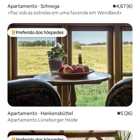
Apartamento ⋅ Schnega
4,67 de uma 
4,67 (6)
+Paz sob as estrelas em uma fazenda em Wendland+
Preferido dos hóspedes
Entre os melhores preferidos dos hóspedes
Apartamento ⋅ Hankensbüttel
5 de uma a
5 (26)
Apartamento Lüneburger Heide
Preferido dos hóspedes