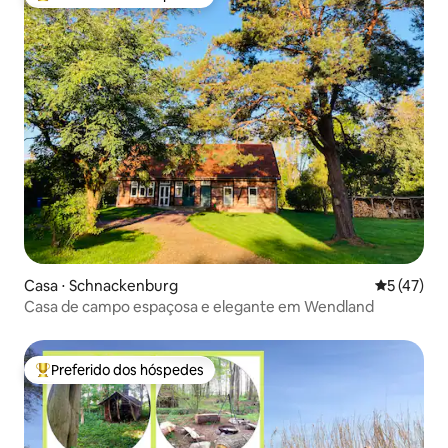
Entre os melhores preferidos dos hóspedes
Casa ⋅ Schnackenburg
5 de uma a
5 (47)
Casa de campo espaçosa e elegante em Wendland
Preferido dos hóspedes
Entre os melhores preferidos dos hóspedes