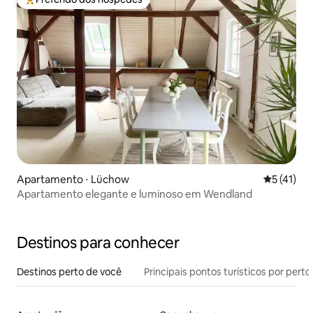
Entre os melhores preferidos dos hóspedes
Apartamento ⋅ Lüchow
5 de uma a
5 (41)
Apartamento elegante e luminoso em Wendland
Destinos para conhecer
Destinos perto de você
Principais pontos turísticos por perto