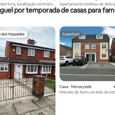
obertura, localização central e
Apartamento estiloso de dois 
guel por temporada de casas para famí
mento gratuito
centro da cidade
o dos hóspedes
Superhost
o dos hóspedes
Superhost
média de 5, 15 avaliações
Casa ⋅ Merseyside
Mansão de Somu ao lado do est
Anfield