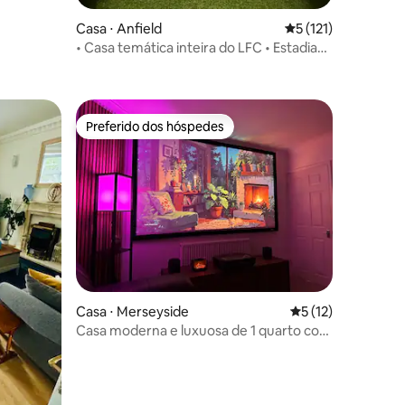
Casa ⋅ Anfield
5 de uma avaliação 
5 (121)
• Casa temática inteira do LFC • Estadia
ções
famosa do TikTok •
Preferido dos hóspedes
Preferido dos hóspedes
ções
Casa ⋅ Merseyside
5 de uma avaliação
5 (12)
Casa moderna e luxuosa de 1 quarto com
sala de cinema!