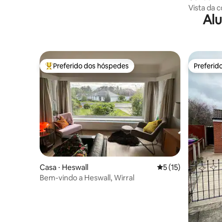
Vista da c
Alu
estaciona
Preferido dos hóspedes
Preferid
Entre os melhores preferidos dos hóspedes
Preferid
Casa ⋅ Heswall
5 de uma avaliação 
5 (15)
Bem-vindo a Heswall, Wirral