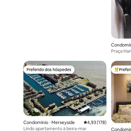
Quarter
Condomín
Praça Ham
Preferido dos hóspedes
Prefe
Preferido dos hóspedes
Entre os
Condomínio ⋅ Merseyside
4,93 de uma avaliação m
4,93 (178)
Lindo apartamento à beira-mar
Condomín