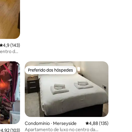
ções
4,9 de uma avaliação média de 5, 143 avaliações
4,9 (143)
entro da
atuito
Preferido dos hóspedes
Preferido dos hóspedes
Condomínio ⋅ Merseyside
4,88 de uma avaliação 
4,88 (135)
Apartamento de luxo no centro da
ções
,92 de uma avaliação média de 5, 103 avaliações
4,92 (103)