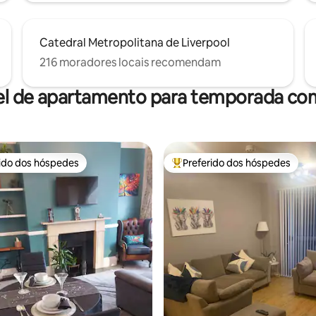
Catedral Metropolitana de Liverpool
216 moradores locais recomendam
el de apartamento para temporada com
rido dos hóspedes
Preferido dos hóspedes
 melhores preferidos dos hóspedes
Entre os melhores preferidos d
édia de 5, 236 avaliações