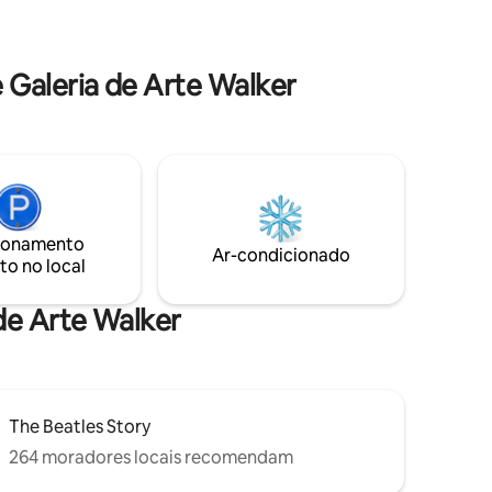
entanto, como o apartamento fica
afastado de uma estrada principal, ele
bém
tem o luxo de ser muito tranquilo. O
rtável
melhor dos dois mundos!
Galeria de Arte Walker
Netflix em
 o check-
ionamento
Ar-condicionado
to no local
de Arte Walker
The Beatles Story
264 moradores locais recomendam