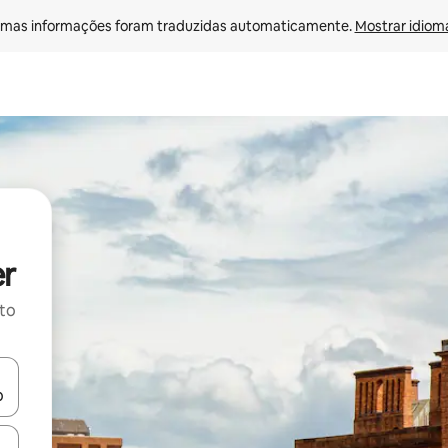
mas informações foram traduzidas automaticamente. 
Mostrar idioma
er
ito
ore-os usando as seta para cima e para baixo do teclado ou tocando e