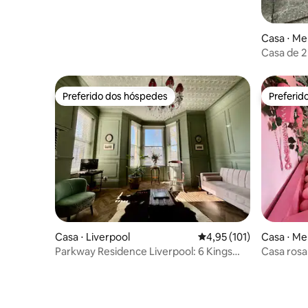
Casa ⋅ Me
Casa de 2
Preferido dos hóspedes
Preferid
Preferido dos hóspedes
Preferid
Casa ⋅ Liverpool
4,95 de uma avaliação m
4,95 (101)
Casa ⋅ Me
Parkway Residence Liverpool: 6 Kings
Casa rosa
Vitorianos