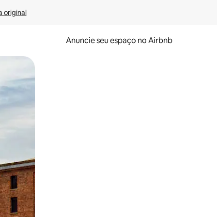
 original
Anuncie seu espaço no Airbnb
 deslizando o dedo na tela.