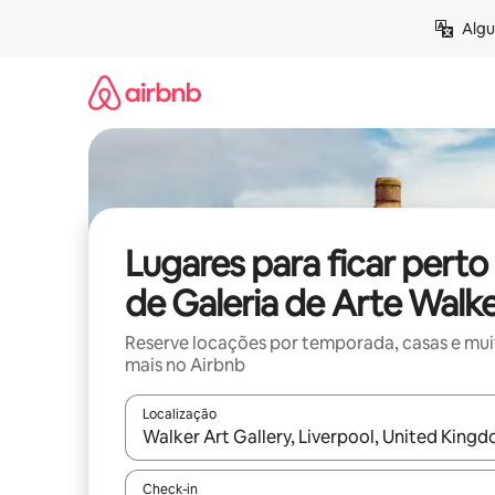
Pular
Algu
para
o
conteúdo
Lugares para ficar perto
de Galeria de Arte Walk
Reserve locações por temporada, casas e mu
mais no Airbnb
Localização
Quando os resultados estiverem disponíveis, expl
Check-in