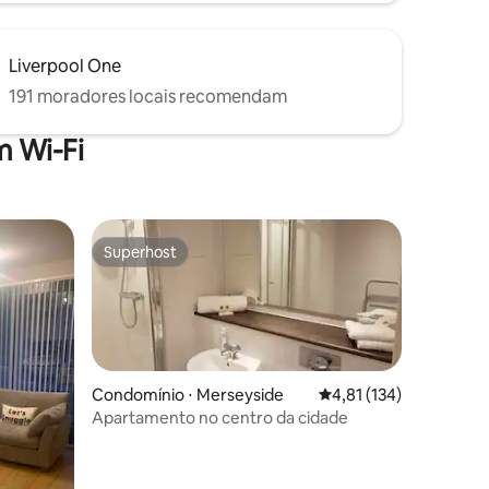
Liverpool One
191 moradores locais recomendam
 Wi-Fi
Superhost
os hóspedes
Superhost
Condomínio ⋅ Merseyside
4,81 de uma avaliação 
4,81 (134)
Apartamento no centro da cidade