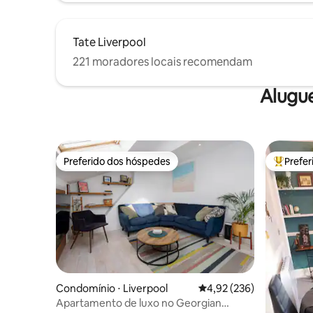
Tate Liverpool
221 moradores locais recomendam
Alugu
Preferido dos hóspedes
Prefe
Preferido dos hóspedes
Entre os
Condomínio ⋅ Liverpool
4,92 de uma avaliação m
4,92 (236)
Apartamento de luxo no Georgian