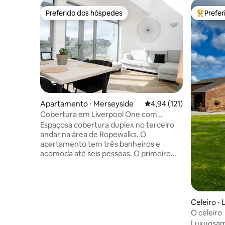
Preferido dos hóspedes
Prefe
Preferido dos hóspedes
Entre os
Apartamento ⋅ Merseyside
4,94 de uma avaliação m
4,94 (121)
Cobertura em Liverpool One com
estacionamento seguro
Espaçosa cobertura duplex no terceiro
andar na área de Ropewalks. O
apartamento tem três banheiros e
acomoda até seis pessoas. O primeiro
andar é composto por corredor e
banheiro, quarto principal com banheiro,
sala de estar com área de jantar, cozinha
e varanda voltada para o sul. O segundo
andar consiste em um quarto mezanino
Celeiro ⋅ 
com banheiro e um extenso deck ao sol
O celeiro
voltado para o sul com instalações para
Luxuosamente R