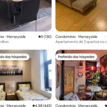
io ⋅ Merseyside
5 de uma avaliação média de 5, 130 avalia
5 (130)
Condomínio ⋅ Merseyside
ilton
Apartamento de 2 quartos no c
cidade com estacionamento gr
rido dos hóspedes
Preferido dos hóspedes
 melhores preferidos dos hóspedes
Preferido dos hóspedes
édia de 5, 178 avaliações
io ⋅ Merseyside
4,98 de uma avaliação média de 5, 445 avalia
4,98 (445)
Condomínio ⋅ Merseyside
4