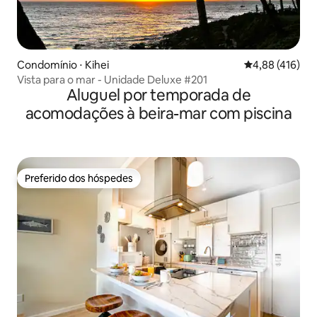
Condomínio ⋅ Kihei
4,88 de uma av
4,88 (416)
Vista para o mar - Unidade Deluxe #201
Aluguel por temporada de
acomodações à beira-mar com piscina
Preferido dos hóspedes
Preferido dos hóspedes