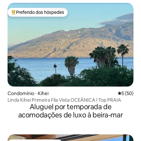
Preferido dos hóspedes
Entre os melhores preferidos dos hóspedes
Condomínio ⋅ Kihei
5 de uma a
5 (50)
Linda Kihei Primeira Fila Vista OCEÂNICA l Top PRAIA
Aluguel por temporada de
acomodações de luxo à beira-mar