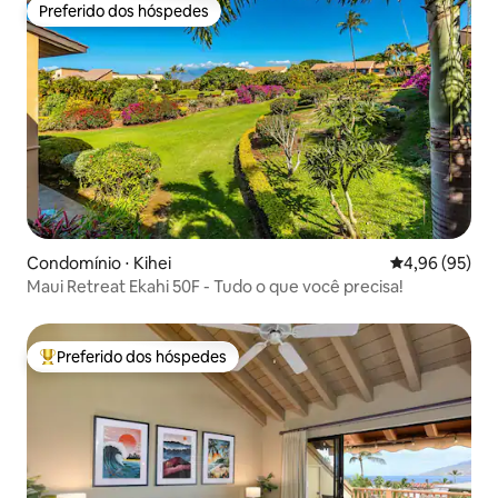
Preferido dos hóspedes
Preferido dos hóspedes
Condomínio ⋅ Kihei
4,96 de uma a
4,96 (95)
Maui Retreat Ekahi 50F - Tudo o que você precisa!
Preferido dos hóspedes
Entre os melhores preferidos dos hóspedes