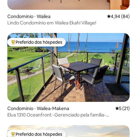
Condomínio ⋅ Wailea
4,94 de uma av
4,94 (84)
Lindo Condomínio em Wailea Ekahi Village!
Preferido dos hóspedes
Entre os melhores preferidos dos hóspedes
Condomínio ⋅ Wailea-Makena
5 de uma a
5 (21)
Elua 1310 Oceanfront -Gerenciado pela família-
Remodelado9/25
Preferido dos hóspedes
Entre os melhores preferidos dos hóspedes