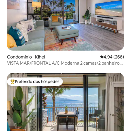
Condomínio ⋅ Kihei
4,94 de uma ava
4,94 (266)
VISTA MAR/FRONTAL A/C Moderna 2 camas/2 banheiros
Cobertura
Preferido dos hóspedes
Entre os melhores preferidos dos hóspedes