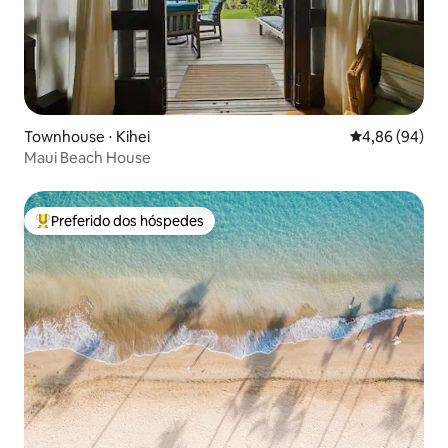
Townhouse ⋅ Kihei
4,86 de uma av
4,86 (94)
Maui Beach House
Preferido dos hóspedes
Entre os melhores preferidos dos hóspedes