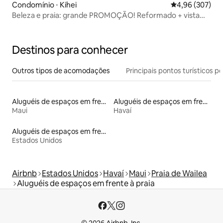
Condomínio ⋅ Kihei
4,96 de uma ava
4,96 (307)
Beleza e praia: grande PROMOÇÃO! Reformado + vista
para o mar
Destinos para conhecer
Outros tipos de acomodações
Principais pontos turísticos po
Aluguéis de espaços em frente à praia
Aluguéis de espaços em frente à praia
Maui
Havaí
Aluguéis de espaços em frente à praia
Estados Unidos
Airbnb
Estados Unidos
Havaí
Maui
Praia de Wailea
Aluguéis de espaços em frente à praia