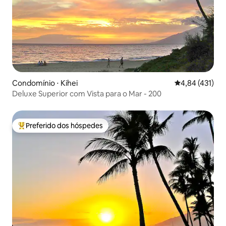
Condomínio ⋅ Kihei
4,84 de uma av
4,84 (431)
Deluxe Superior com Vista para o Mar - 200
Preferido dos hóspedes
Entre os melhores preferidos dos hóspedes