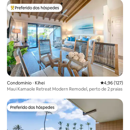
Preferido dos hóspedes
Entre os melhores preferidos dos hóspedes
Condomínio ⋅ Kihei
4,96 de uma av
4,96 (127)
Maui Kamaole Retreat Modern Remodel, perto de 2 praias
Preferido dos hóspedes
Preferido dos hóspedes