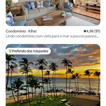
Condomínio ⋅ Kihei
4,96 de uma a
4,96 (91)
Lindo condomínio com vista para o mar a poucos passos
da praia
Preferido dos hóspedes
Entre os melhores preferidos dos hóspedes