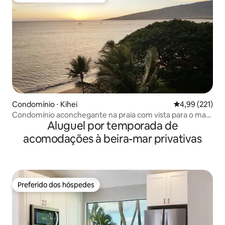
Condomínio ⋅ Kihei
4,99 de uma av
4,99 (221)
Condomínio aconchegante na praia com vista para o mar
Aluguel por temporada de
e a montanha
acomodações à beira-mar privativas
Preferido dos hóspedes
Preferido dos hóspedes