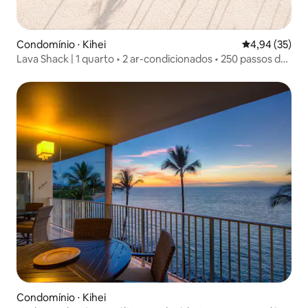
Condomínio ⋅ Kihei
4,94 de uma a
4,94 (35)
Lava Shack | 1 quarto • 2 ar-condicionados • 250 passos da
praia de Kam 2
Condomínio ⋅ Kihei