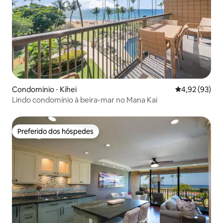
Condomínio ⋅ Kihei
4,92 de uma a
4,92 (93)
Lindo condomínio à beira-mar no Mana Kai
Preferido dos hóspedes
Preferido dos hóspedes