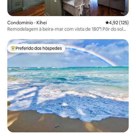
Condomínio ⋅ Kihei
4,92 de uma av
4,92 (125)
Remodelagem à beira-mar com vista de 180°! Pôr do sol
épico
Preferido dos hóspedes
Entre os melhores preferidos dos hóspedes