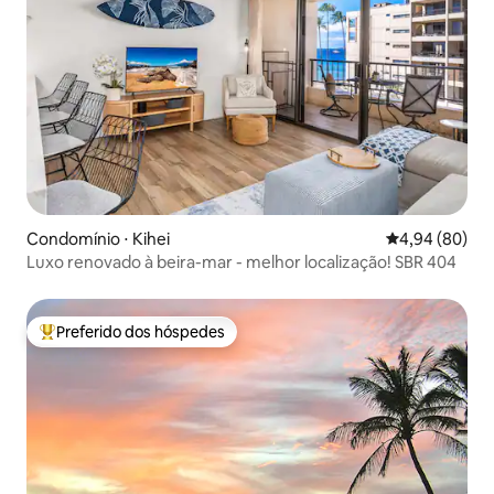
Condomínio ⋅ Kihei
4,94 de uma av
4,94 (80)
Luxo renovado à beira-mar - melhor localização! SBR 404
Preferido dos hóspedes
Entre os melhores preferidos dos hóspedes