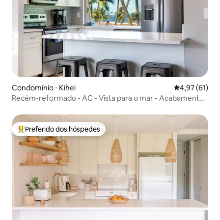
Condomínio ⋅ Kihei
4,97 de uma a
4,97 (61)
Recém-reformado - AC - Vista para o mar - Acabamentos
modernos
Preferido dos hóspedes
Entre os melhores preferidos dos hóspedes