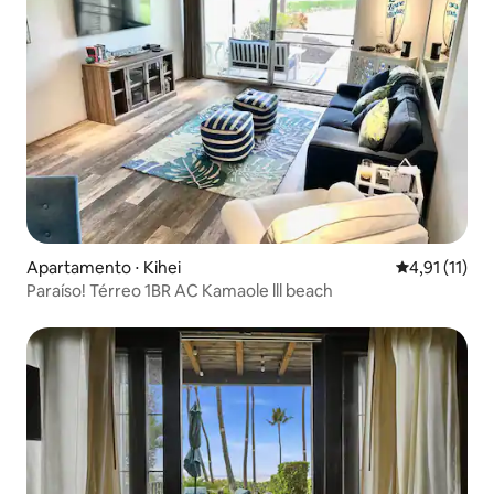
Apartamento ⋅ Kihei
4,91 de uma a
4,91 (11)
Paraíso! Térreo 1BR AC Kamaole lll beach