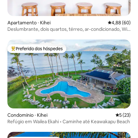
Apartamento ⋅ Kihei
4,88 de uma av
4,88 (60)
Deslumbrante, dois quartos, térreo, ar-condicionado, Wi-
Fi, piscina, banheira de hidromassagem B108
Preferido dos hóspedes
Entre os melhores preferidos dos hóspedes
Condomínio ⋅ Kihei
5 de uma a
5 (23)
Refúgio em Wailea Ekahi • Caminhe até Keawakapu Beach