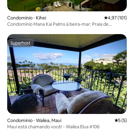
Condomínio ⋅ Kihei
4,97 de uma av
4,97 (101)
Condomínio Mana Kai Palms à beira-mar: Praia de
Keawakapu
Superhost
Superhost
Condomínio ⋅ Wailea, Maui
5 de uma 
5 (5)
Maui está chamando você! - Wailea Elua #106