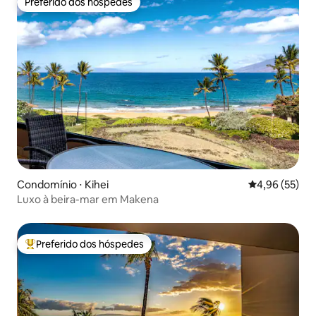
Preferido dos hóspedes
Preferido dos hóspedes
Condomínio ⋅ Kihei
4,96 de uma a
4,96 (55)
Luxo à beira-mar em Makena
Preferido dos hóspedes
Entre os melhores preferidos dos hóspedes