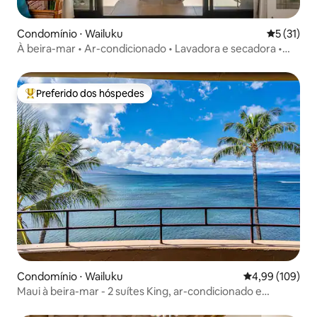
Condomínio ⋅ Wailuku
5 de uma a
5 (31)
À beira-mar • Ar-condicionado • Lavadora e secadora •
Mesa • Maui Central
Preferido dos hóspedes
Entre os melhores preferidos dos hóspedes
Condomínio ⋅ Wailuku
4,99 de uma av
4,99 (109)
Maui à beira-mar - 2 suítes King, ar-condicionado e
varanda