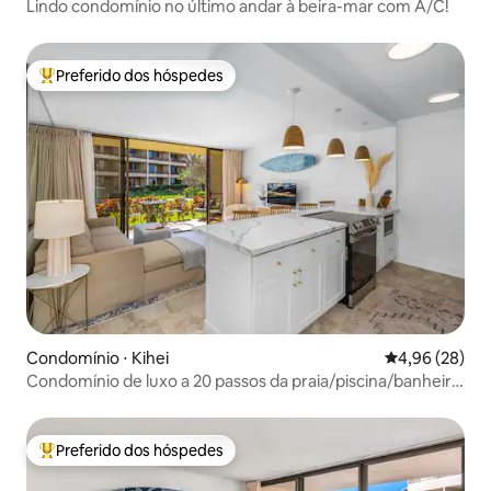
Lindo condomínio no último andar à beira-mar com A/C!
Preferido dos hóspedes
Entre os melhores preferidos dos hóspedes
Condomínio ⋅ Kihei
4,96 de uma a
4,96 (28)
Condomínio de luxo a 20 passos da praia/piscina/banheira
de hidromassagem #103
Preferido dos hóspedes
Entre os melhores preferidos dos hóspedes