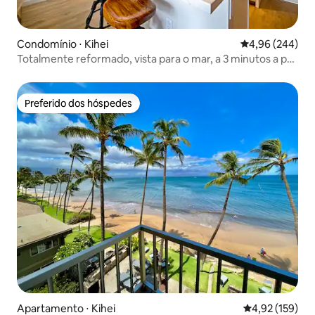
Condomínio ⋅ Kihei
4,96 de uma ava
4,96 (244)
Totalmente reformado, vista para o mar, a 3 minutos a pé
da praia
Preferido dos hóspedes
Preferido dos hóspedes
Apartamento ⋅ Kihei
4,92 de uma av
4,92 (159)