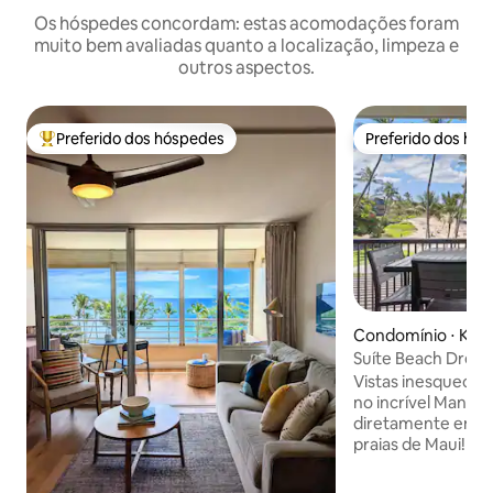
Os hóspedes concordam: estas acomodações foram
muito bem avaliadas quanto a localização, limpeza e
outros aspectos.
Preferido dos hóspedes
Preferido dos hó
Entre os melhores preferidos dos hóspedes
Preferido dos hó
Condomínio ⋅ Kihe
Suíte Beach Drea
Resort
Vistas inesquecíve
no incrível Mana K
diretamente em u
praias de Maui! No
possui decoração 
cama de qualidade