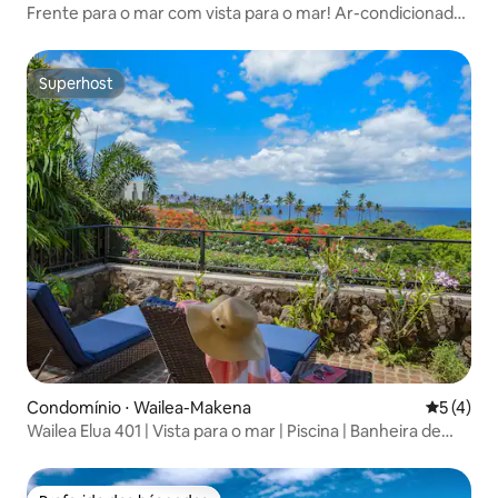
Frente para o mar com vista para o mar! Ar-condicionado,
cama king size, 2 banheiros!
Superhost
Superhost
Condomínio ⋅ Wailea-Makena
5 de uma 
5 (4)
Wailea Elua 401 | Vista para o mar | Piscina | Banheira de
hidromassagem