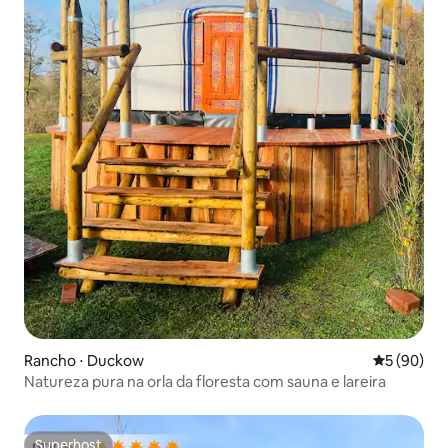
Rancho ⋅ Duckow
5 de uma a
5 (90)
Natureza pura na orla da floresta com sauna e lareira
Superhost