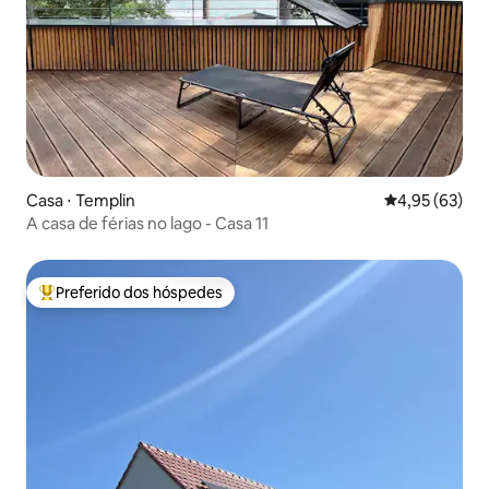
Casa ⋅ Templin
4,95 de uma a
4,95 (63)
A casa de férias no lago - Casa 11
Preferido dos hóspedes
Entre os melhores preferidos dos hóspedes