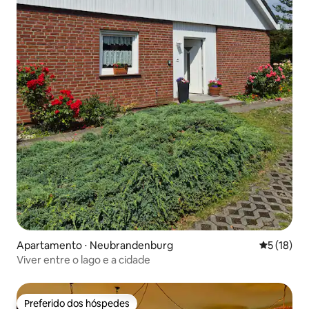
Apartamento ⋅ Neubrandenburg
5 de uma a
5 (18)
Viver entre o lago e a cidade
Preferido dos hóspedes