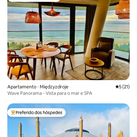
Preferido dos hóspedes
Apartamento ⋅ Międzyzdroje
5 de uma a
5 (21)
Wave Panorama - Vista para o mar e SPA
Preferido dos hóspedes
Entre os melhores preferidos dos hóspedes