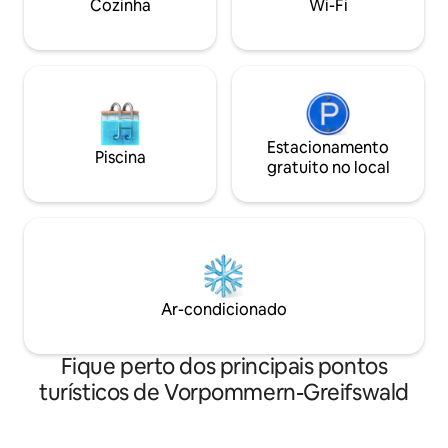
Cozinha
Wi-Fi
Se o Dome estiver reservado, verifique
nossa Beach House ou Sunset Cabin no
meu perfil.
Estacionamento
Piscina
gratuito no local
Ar-condicionado
Fique perto dos principais pontos
turísticos de Vorpommern-Greifswald