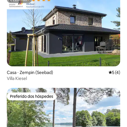
Superhost
Casa ⋅ Zempin (Seebad)
5 de uma 
5 (4)
Villa Kiesel
Preferido dos hóspedes
Preferido dos hóspedes