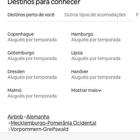
Destinos para conhecer
Destinos perto de você
Outros tipos de acomodações
Pr
Copenhague
Hamburgo
Aluguéis por temporada
Aluguéis por temporada
Gotemburgo
Lípsia
Aluguéis por temporada
Aluguéis por temporada
Dresden
Hanôver
Aluguéis por temporada
Aluguéis por temporada
Malmö
Mostrar mais
Aluguéis por temporada
Airbnb
Alemanha
Mecklemburgo-Pomerânia Ocidental
Vorpommern-Greifswald