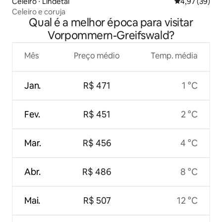
Celeiro ⋅ Lindetal
4,97 de uma a
4,97 (39)
Celeiro e coruja
Qual é a melhor época para visitar
Vorpommern-Greifswald?
Mês
Preço médio
Temp. média
Jan.
R$ 471
1 °C
Fev.
R$ 451
2 °C
Mar.
R$ 456
4 °C
Abr.
R$ 486
8 °C
Mai.
R$ 507
12 °C