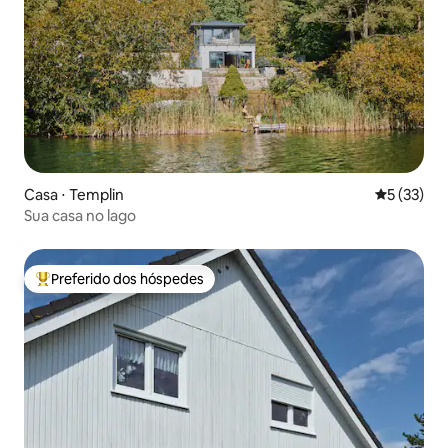
Casa ⋅ Templin
5 de uma a
5 (33)
Sua casa no lago
Preferido dos hóspedes
Entre os melhores preferidos dos hóspedes