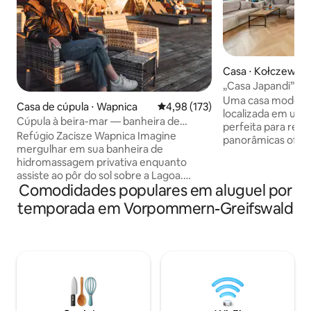
Casa ⋅ Kołczewo
„Casa Japandi” • A
Uma casa modern
Casa de cúpula ⋅ Wapnica
4,98 de uma avaliação média de 
4,98 (173)
localizada em um l
Cúpula à beira-mar — banheira de
perfeita para relax
hidromassagem privativa, sauna, pôr do
Refúgio Zacisze Wapnica Imagine
panorâmicas ofer
sol
mergulhar em sua banheira de
natureza e prados
hidromassagem privativa enquanto
ligeira elevação p
assiste ao pôr do sol sobre a Lagoa.
desfrute da tranqu
Comodidades populares em aluguel por
Nossa cúpula glamping é um lugar
interior é ilumina
romântico na natureza com vistas
temporada em Vorpommern-Greifswald
equipado. Um terr
deslumbrantes para a água. Você pode
privacidade e esp
usar sauna, banheira de
para relaxar e en
hidromassagem, terraço com vista para
natureza. A decor
o pôr do sol e interiores encantadores.
Japandi combina m
Perfeito para casais, famílias e animais
simplicidade e tran
de estimação. Explore Międzyzdroje,
um espaço harmon
caminhadas, ciclismo, caiaque e praias.
relaxar.
Temos bicicletas e caiaques para alugar.