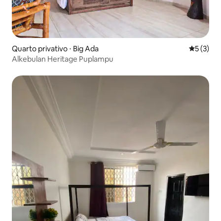
Quarto privativo ⋅ Big Ada
5 de uma 
5 (3)
Alkebulan Heritage Puplampu