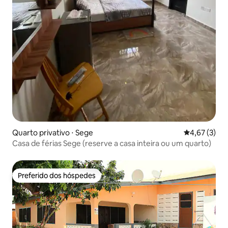
Quarto privativo ⋅ Sege
4,67 de uma 
4,67 (3)
Casa de férias Sege (reserve a casa inteira ou um quarto)
Preferido dos hóspedes
Preferido dos hóspedes