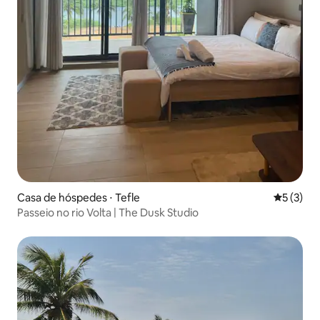
Casa de hóspedes ⋅ Tefle
5 de uma 
5 (3)
Passeio no rio Volta | The Dusk Studio