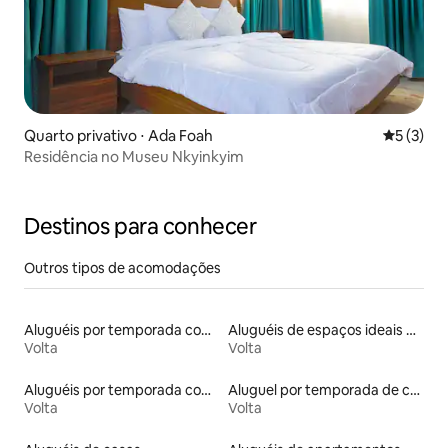
Quarto privativo ⋅ Ada Foah
5 de uma 
5 (3)
Residência no Museu Nkyinkyim
Destinos para conhecer
Outros tipos de acomodações
Aluguéis por temporada com acesso à praia
Aluguéis de espaços ideais para famílias
Volta
Volta
Aluguéis por temporada com acesso ao lago
Aluguel por temporada de casas de hóspedes
Volta
Volta