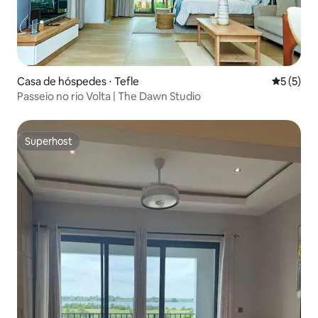
Casa de hóspedes ⋅ Tefle
5 de uma 
5 (5)
Passeio no rio Volta | The Dawn Studio
Superhost
Superhost