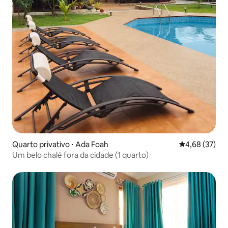
Quarto privativo ⋅ Ada Foah
4,68 de uma a
4,68 (37)
Um belo chalé fora da cidade (1 quarto)