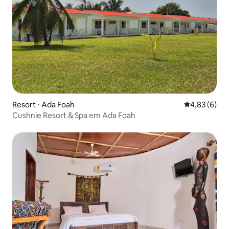
Resort ⋅ Ada Foah
4,83 de uma 
4,83 (6)
Cushnie Resort & Spa em Ada Foah