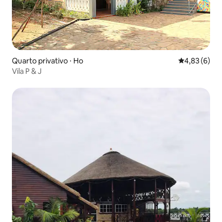
Quarto privativo ⋅ Ho
4,83 de uma 
4,83 (6)
Vila P & J