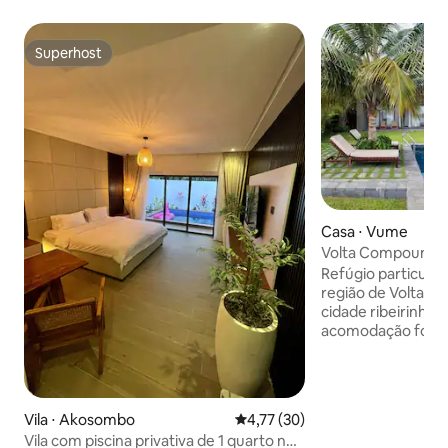
Superhost
Superhost
Casa ⋅ Vume
Volta Compound co
· À beira d'água 
Refúgio particular
região de Volta, si
cidade ribeirinha 
acomodação foi pr
promover o desca
com a natureza. P
e materiais ecolo
criam um espaço 
Vila ⋅ Akosombo
4,77 de uma avaliação média de
4,77 (30)
conectado à terra
Vila com piscina privativa de 1 quarto no
clima quente e úm