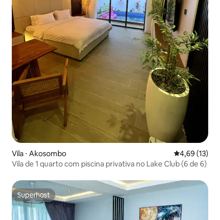
Vila ⋅ Akosombo
4,69 de uma a
4,69 (13)
Vila de 1 quarto com piscina privativa no Lake Club (6 de 6)
Superhost
Superhost