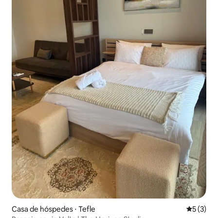
Casa de hóspedes ⋅ Tefle
5 de uma 
5 (3)