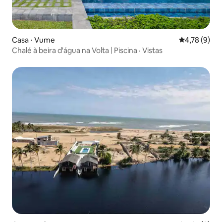
Casa ⋅ Vume
4,78 de uma 
4,78 (9)
Chalé à beira d'água na Volta | Piscina · Vistas