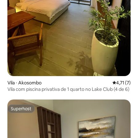
Vila ⋅ Akosombo
4,71 de uma 
4,71 (7)
Vila com piscina privativa de 1 quarto no Lake Club (4 de 6)
Superhost
Superhost