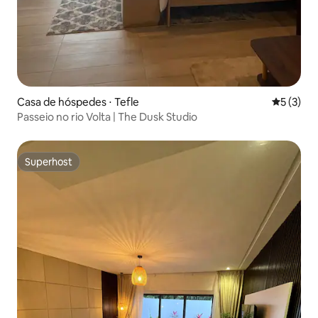
Casa de hóspedes ⋅ Tefle
5 de uma 
5 (3)
Passeio no rio Volta | The Dusk Studio
Superhost
Superhost