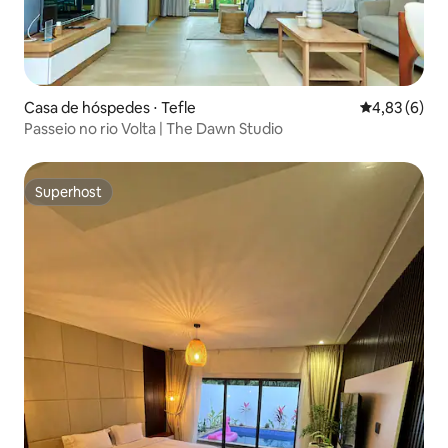
Casa de hóspedes ⋅ Tefle
4,83 de uma 
4,83 (6)
Passeio no rio Volta | The Dawn Studio
Superhost
Superhost