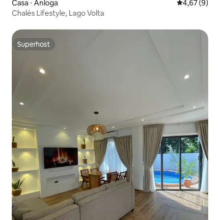
Casa ⋅ Anloga
4,67 de uma 
4,67 (9)
Chalés Lifestyle, Lago Volta
Superhost
Superhost