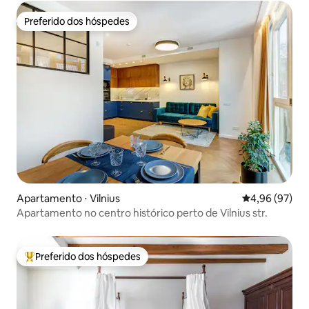
Preferido dos hóspedes
Preferido dos hóspedes
Apartamento ⋅ Vilnius
4,96 de uma a
4,96 (97)
Apartamento no centro histórico perto de Vilnius str.
Preferido dos hóspedes
Entre os melhores preferidos dos hóspedes