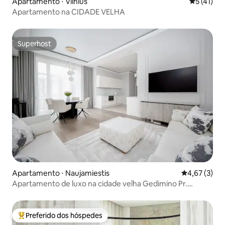
Apartamento ⋅ Vilnius
5 de uma a
5 (41)
Apartamento na CIDADE VELHA
Superhost
Superhost
Apartamento ⋅ Naujamiestis
4,67 de uma 
4,67 (3)
Apartamento de luxo na cidade velha Gedimino Pr.
Estacionamento
Preferido dos hóspedes
Entre os melhores preferidos dos hóspedes