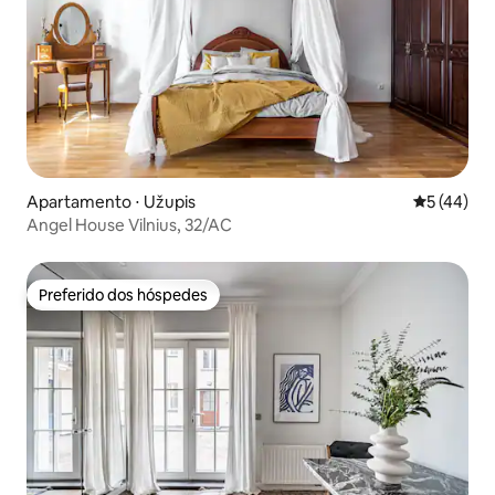
Apartamento ⋅ Užupis
5 de uma a
5 (44)
Angel House Vilnius, 32/AC
Preferido dos hóspedes
Preferido dos hóspedes