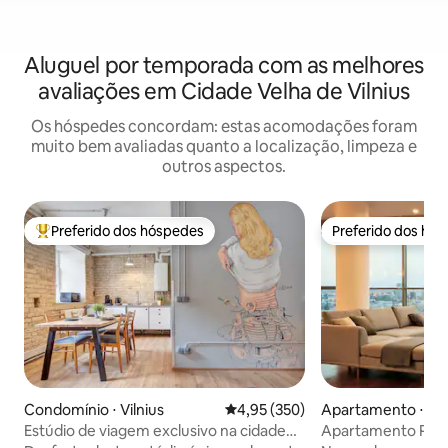
Aluguel por temporada com as melhores
avaliações em Cidade Velha de Vilnius
Os hóspedes concordam: estas acomodações foram
muito bem avaliadas quanto a localização, limpeza e
outros aspectos.
Preferido dos hóspedes
Preferido dos hó
Entre os melhores preferidos dos hóspedes
Preferido dos hó
Condomínio ⋅ Vilnius
4,95 de uma avaliação média de 
4,95 (350)
Apartamento ⋅ Na
s
Estúdio de viagem exclusivo na cidade
Apartamento Pan