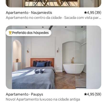
Apartamento ⋅ Naujamiestis
4,95 de uma a
4,95 (39)
Apartamento no centro da cidade · Sacada com vista para
o parque · Estacionamento gratuito
Preferido dos hóspedes
Entre os melhores preferidos dos hóspedes
Apartamento ⋅ Paupys
4,95 de uma a
4,95 (59)
Novo! Apartamento luxuoso na cidade antiga