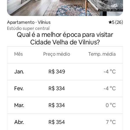
Apartamento ⋅ Vilnius
5 de uma a
5 (26)
Estúdio super central
Qual é a melhor época para visitar
Cidade Velha de Vilnius?
Mês
Preço médio
Temp. média
Jan.
R$ 349
-4 °C
Fev.
R$ 334
-4 °C
Mar.
R$ 334
0 °C
Abr.
R$ 354
7 °C