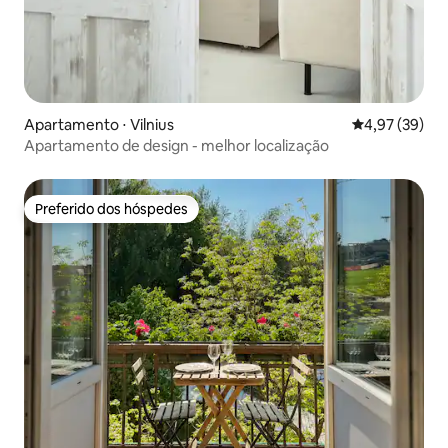
Apartamento ⋅ Vilnius
4,97 de uma a
4,97 (39)
Apartamento de design - melhor localização
Preferido dos hóspedes
Preferido dos hóspedes