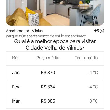
Apartamento ⋅ Vilnius
5 de uma 
5 (4)
parque zOz apartamento de estilo escandinavo
Qual é a melhor época para visitar
Cidade Velha de Vilnius?
Mês
Preço médio
Temp. média
Jan.
R$ 370
-4 °C
Fev.
R$ 334
-4 °C
Mar.
R$ 385
0 °C