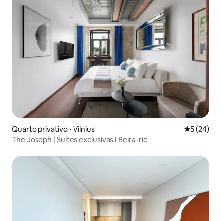
Quarto privativo ⋅ Vilnius
5 de uma a
5 (24)
The Joseph | Suítes exclusivas I Beira-rio