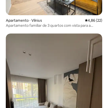
Apartamento ⋅ Vilnius
4,86 de uma a
4,86 (22)
Apartamento familiar de 3 quartos com vista para a
cidade (82)