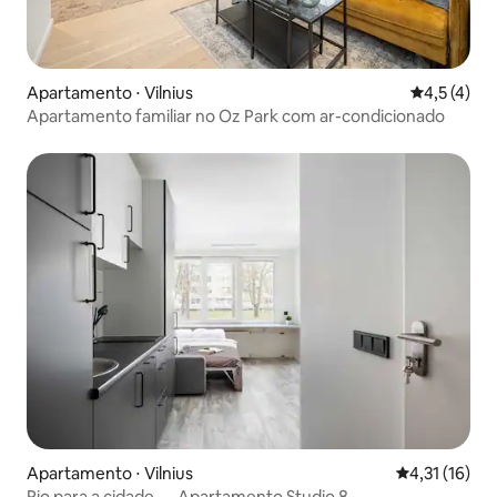
Apartamento ⋅ Vilnius
4,5 de uma 
4,5 (4)
Apartamento familiar no Oz Park com ar-condicionado
Apartamento ⋅ Vilnius
4,31 de uma a
4,31 (16)
Rio para a cidade — Apartamento Studio 8