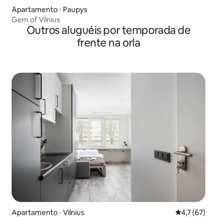
Apartamento ⋅ Paupys
Gem of Vilnius
Outros aluguéis por temporada de
frente na orla
Apartamento ⋅ Vilnius
4,7 de uma a
4,7 (67)