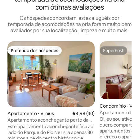
com ótimas avaliações
Os hóspedes concordam: estes aluguéis por
temporada de acomodações na orla foram muito bem
avaliados por sua localização, limpeza e muito mais.
Preferido dos hóspedes
Superhost
Preferido dos hóspedes
Superhost
Condomínio ⋅ Vilni
Apartamento tota
Apartamento ⋅ Vilnius
4,98 de uma avaliação média de
4,98 (40)
mobiliado e aconc
Oi, eu sou ativo e
Apartamento aconchegante perto da
Vilnius
quero compartilh
cidade velha e da natureza
Este apartamento aconchegante fica ao
apartamentos em 
lado do Parque do Rio Neris, a apenas 30
ofereço o apartam
minutos a pé do centro histórico de