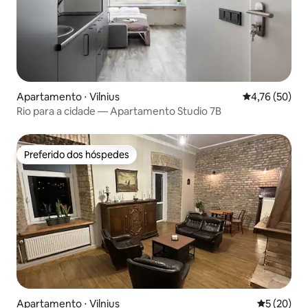
Apartamento ⋅ Vilnius
4,76 de uma a
4,76 (50)
Rio para a cidade — Apartamento Studio 7B
Preferido dos hóspedes
Preferido dos hóspedes
Apartamento ⋅ Vilnius
5 de uma a
5 (20)