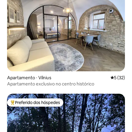
Apartamento ⋅ Vilnius
5 de uma a
5 (32)
Apartamento exclusivo no centro histórico
Preferido dos hóspedes
Entre os melhores preferidos dos hóspedes