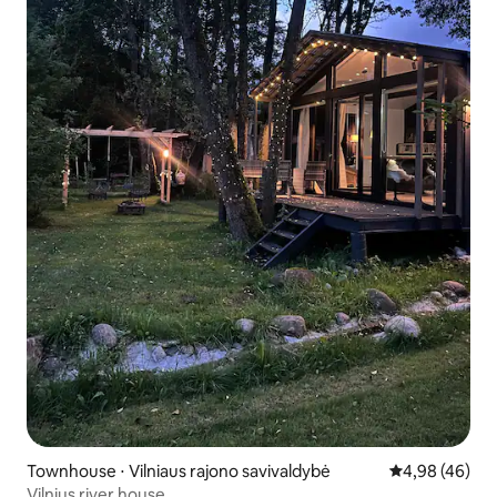
Townhouse ⋅ Vilniaus rajono savivaldybė
4,98 de uma a
4,98 (46)
Vilnius river house