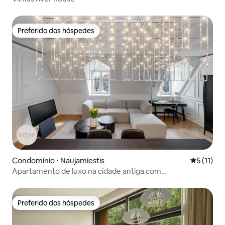
Preferido dos hóspedes
Preferido dos hóspedes
Condomínio ⋅ Naujamiestis
5 de uma a
5 (11)
Apartamento de luxo na cidade antiga com
estacionamento reservado gratuito
Preferido dos hóspedes
Preferido dos hóspedes