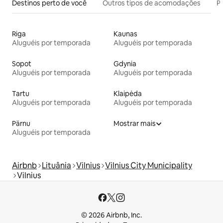
Destinos perto de você
Outros tipos de acomodações
Pr
Riga
Kaunas
Aluguéis por temporada
Aluguéis por temporada
Sopot
Gdynia
Aluguéis por temporada
Aluguéis por temporada
Tartu
Klaipėda
Aluguéis por temporada
Aluguéis por temporada
Pärnu
Mostrar mais
Aluguéis por temporada
Airbnb
Lituânia
Vilnius
Vilnius City Municipality
Vilnius
© 2026 Airbnb, Inc.