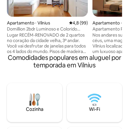
Apartamento ⋅ Vilnius
4,8 de uma avaliação média de
4,8 (99)
Apartamento ⋅ Na
s
Domillion 2bdr Luminoso e Colorido
Apartamento Pan
Cidade Velha apt Z35
Vilnius
Lugar RECÉM-RENOVADO de 2 quartos
Nos andares super
no coração da cidade velha, 3º andar.
céus, uma magníf
Você vai desfrutar de janelas para todos
Vilnius localizada 
os 4 lados do mundo. Pisos de madeira
um luxuoso apart
Comodidades populares em aluguel por
de lei aquecidos irão confortá-lo em
executiva com vis
climas mais frios, enquanto o ar
a história de Vilni
temporada em Vilnius
condicionado irá refrescá-lo no calor. O
a apenas 10 minut
meu espaço está localizado a 3 minutos
Velha. Há janelas
a pé da rua Vokieciu - avenida principal
ao teto que ofere
da cidade antiga de Vilnius. O
valiosas de Vilniu
apartamento é muito aconchegante,
relaxante, há um 
tem cozinha totalmente equipada,
aconchegante e e
lavadora/secadora na unidade e DUAS
grande cama de c
MESAS DE TRABALHO, se necessário.
também é mobili
Cozinha
Wi-Fi
Estacionamento gratuito disponível em
TV de tela ampla e 
grande pátio interno, primeiro a chegar -
primeiro servido. Bem-vindo!