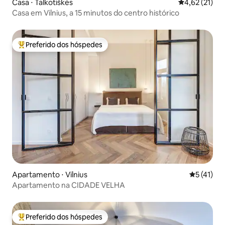
Casa ⋅ Talkotiškės
4,62 de uma a
4,62 (21)
Casa em Vilnius, a 15 minutos do centro histórico
Preferido dos hóspedes
Entre os melhores preferidos dos hóspedes
Apartamento ⋅ Vilnius
5 de uma a
5 (41)
Apartamento na CIDADE VELHA
Preferido dos hóspedes
Entre os melhores preferidos dos hóspedes