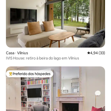
Casa ⋅ Vilnius
4,94 de uma a
4,94 (33)
IVIS House: retiro à beira do lago em Vilnius
Preferido dos hóspedes
Entre os melhores preferidos dos hóspedes