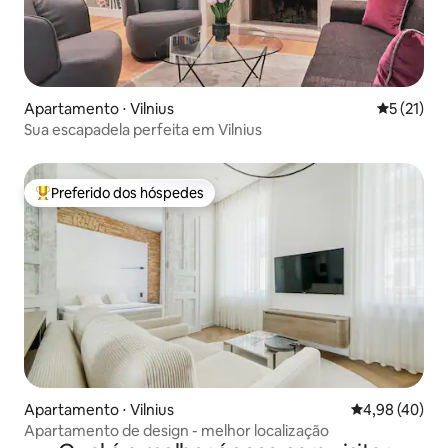
Apartamento ⋅ Vilnius
5 de uma a
5 (21)
Sua escapadela perfeita em Vilnius
Preferido dos hóspedes
Entre os melhores preferidos dos hóspedes
Apartamento ⋅ Vilnius
4,98 de uma a
4,98 (40)
Apartamento de design - melhor localização