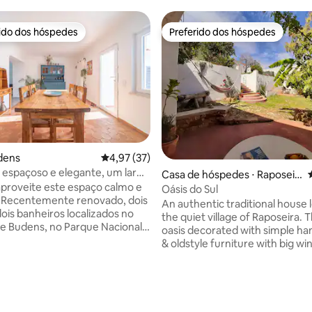
rido dos hóspedes
Preferido dos hóspedes
 melhores preferidos dos hóspedes
Preferido dos hóspedes
édia de 5, 186 avaliações
dens
4,97 de uma avaliação média de 5, 37 avalia
4,97 (37)
, espaçoso e elegante, um lar
Casa de hóspedes ⋅ Raposeir
e!
aproveite este espaço calmo e
a
Oásis do Sul
s
An authentic traditional house 
dois banheiros localizados no
the quiet village of Raposeira. Th
e Budens, no Parque Nacional
oasis decorated with simple h
 A casa tem quartos
& oldstyle furniture with big w
, ambos suítes, e um grande
the garden, where old stones f
rado privado para você
and fruit trees offer a very plea
 de tudo para vocês e
southern & regenerative atmo
mento diretamente do lado de
The astonishing beaches of SW
Park are at a 5/10 min drive as 