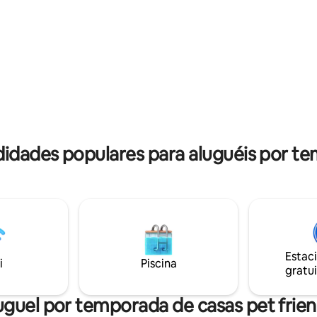
l, a uma curta distância a pé de
the good restaurants and sights
ojas, bares, cafés e
area as Cape S. Vicente. There's
tes locais, mas muito tranquila
supermarket, surfshop & a few
 Praias deslumbrantes
restaurants at a walking distan
ta distância de carro!
didades populares para aluguéis por te
Estac
i
Piscina
gratui
uguel por temporada de casas pet frien