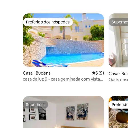
Preferido dos hóspedes
Superho
Preferido dos hóspedes
Superho
Casa ⋅ Budens
5 de uma avaliação
5 (9)
Casa ⋅ Bu
casa da luz 9 - casa geminada com vista
Oásis ens
para o campo de golfe perto de Salema
estilo
Superhost
Preferid
Superhost
Preferid