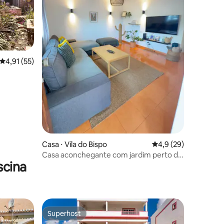
ções
4,91 de uma avaliação média de 5, 55 avaliações
4,91 (55)
Casa ⋅ Vila do Bispo
4,9 de uma avaliação
4,9 (29)
Casa aconchegante com jardim perto da
scina
praia
Superhost
Superhost