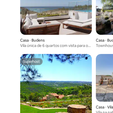
Casa ⋅ Budens
Casa ⋅ Bu
Vila única de 6 quartos com vista para o
Townhouse
mar e a montanha
Superhost
Superhost
Casa ⋅ Vil
Vila na n