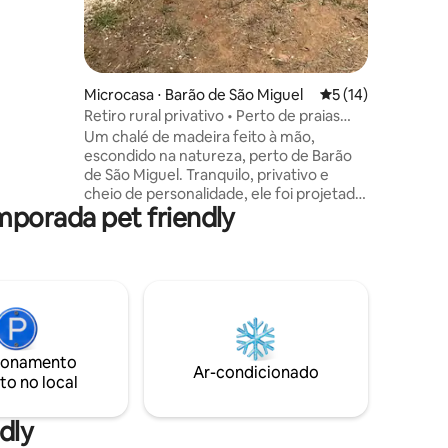
 in the
 also a
ce.
Microcasa ⋅ Barão de São Miguel
5 de uma avaliação
5 (14)
Retiro rural privativo • Perto de praias
deslumbrantes
Um chalé de madeira feito à mão,
escondido na natureza, perto de Barão
de São Miguel. Tranquilo, privativo e
cheio de personalidade, ele foi projetado
mporada pet friendly
para uma vida tranquila e simples — com
uma cama aconchegante, uma pequena
cozinha e um deck ensolarado para
manhãs longas e relaxantes. Relaxe na
rede, desfrute de um banheiro externo
totalmente privativo e explore Lagos,
Burgau e Sagres — tudo a menos de 20
minutos. Um refúgio pequeno e
ionamento
acolhedor para se desconectar e
Ar-condicionado
to no local
recarregar as energias.
dly