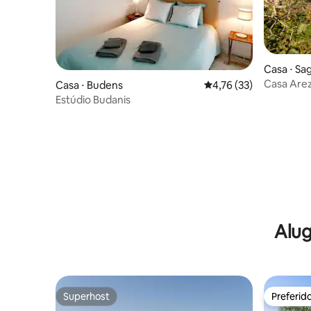
Casa ⋅ Sa
Casa Arez
Casa ⋅ Budens
4,76 de uma avaliação 
4,76 (33)
vista
Estúdio Budanis
Alug
Superhost
Preferid
Superhost
Preferid