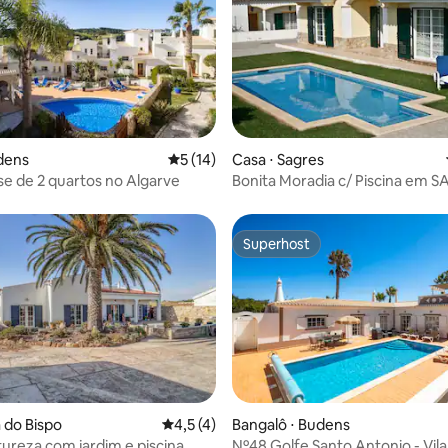
dens
5 de uma avaliação média de 5, 14 avalia
5 (14)
Casa ⋅ Sagres
 de 2 quartos no Algarve
Bonita Moradia c/ 
Superhost
Superhost
a do Bispo
4,5 de uma avaliação média de 5, 4 avalia
4,5 (4)
Bangalô ⋅ Budens
atureza com jardim e piscina
Nº48 Golfe Santo Antonio - Vila