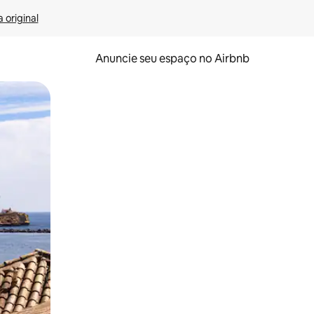
 original
Anuncie seu espaço no Airbnb
 deslizando o dedo na tela.