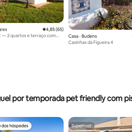
gres
4,85 de uma avaliação média de 5, 65 avalia
4,85 (65)
 — 2 quartos e terraço com
média de 5, 33 avaliações
Casa ⋅ Budens
Casinhas da Figueira 4
uel por temporada pet friendly com pi
o dos hóspedes
Superhost
o dos hóspedes
Superhost