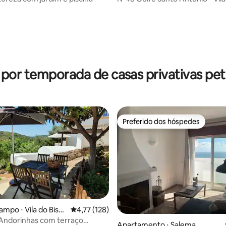
quartos com piscina
média de 5, 12 avaliações
 por temporada de casas privativas pet 
Preferido dos hóspedes
Preferido dos hóspedes
média de 5, 16 avaliações
ampo ⋅ Vila do Bisp
4,77 de uma avaliação média de 5, 128 avalia
4,77 (128)
Andorinhas com terraço
Apartamento ⋅ Salema