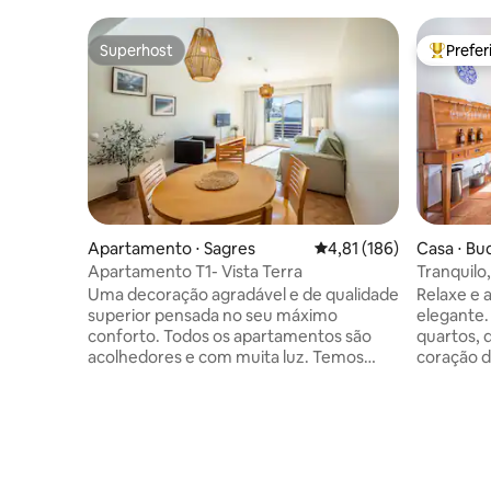
Superhost
Prefe
Superhost
Entre os
Apartamento ⋅ Sagres
4,81 de uma avaliação m
4,81 (186)
Casa ⋅ Bu
Apartamento T1- Vista Terra
Tranquilo
de verdad
Uma decoração agradável e de qualidade
Relaxe e 
superior pensada no seu máximo
elegante. Recentemente renovado, doi
conforto. Todos os apartamentos são
quartos, 
acolhedores e com muita luz. Temos
coração d
piscina exterior, ginásio e sauna. São
da Costa Vicentina.
permitidos animais de estimação
generosos
mediante um custo adicional e algumas
jardim mu
condições: animais até 10kgs são 5€ por
desfrutar
noite e animais com m ais de 10kgs são
estaciona
8€ por noite. Condições para a
fora. Localizada no centro de uma vila