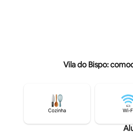
permanência dos animais de estimação
tradiciona
nos apartamentos: os animais não
todas as l
podem estar sozinhos nos
restauran
apartamentos, não é permitido a
e silenciosa à noite.
permanência dos animais de estimação
a uma cur
na zona da piscina, nas zonas exteriores
os animais devem andar sempre de trela
e não é permitido usar os utensilios dos
apartamentos para alimentar os animais.
Vila do Bispo: como
Cozinha
Wi-F
Al