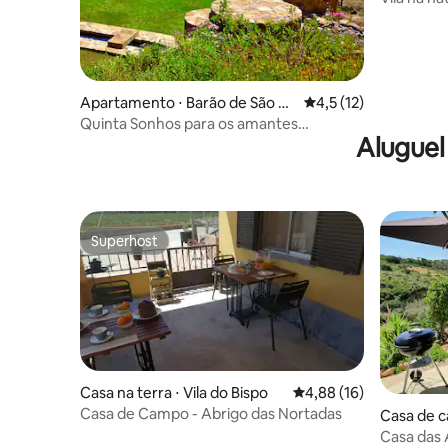
Apartamento ⋅ Barão de São Jo
4,5 de uma avaliação 
4,5 (12)
ão
Quinta Sonhos para os amantes
Aluguel
românticos da nature
Superhost
Superhost
Casa na terra ⋅ Vila do Bispo
4,88 de uma avaliação 
4,88 (16)
Casa de Campo - Abrigo das Nortadas
Casa de c
o
Casa das 