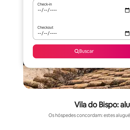
Check-in
Checkout
Buscar
Vila do Bispo: a
Os hóspedes concordam: estes aluguéis