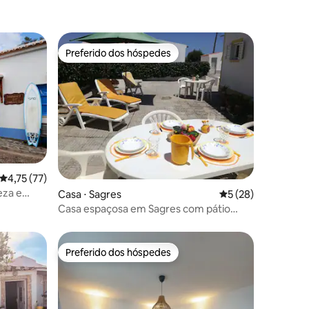
Preferido dos hóspedes
Preferido dos hóspedes
ções
4,75 de uma avaliação média de 5, 77 avaliações
4,75 (77)
eza e
Casa ⋅ Sagres
5 de uma avaliação
5 (28)
Casa espaçosa em Sagres com pátio
privativo e churrasqueira
Preferido dos hóspedes
Preferido dos hóspedes