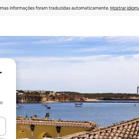
mas informações foram traduzidas automaticamente. 
Mostrar idioma
r
 e
ore-os usando as seta para cima e para baixo do teclado ou tocando e