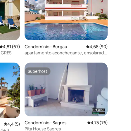
ções
4,81 de uma avaliação média de 5, 67 avaliações
4,81 (67)
Condomínio ⋅ Burgau
4,68 de uma avaliação 
4,68 (90)
Piscina em SAGRES
apartamento aconchegante, ensolarado
e tranquilo com piscina
Superhost
Superhost
Condomínio ⋅ Sagres
4,75 de uma avaliação
4,75 (76)
ções
4,4 de uma avaliação média de 5, 5 avaliações
4,4 (5)
Pita House Sagres
 de 3