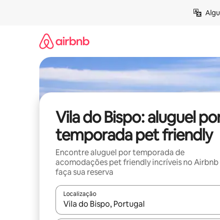
Pular
Algu
para
o
conteúdo
Vila do Bispo: aluguel po
temporada pet friendly
Encontre aluguel por temporada de
acomodações pet friendly incríveis no Airbnb
faça sua reserva
Localização
Quando os resultados estiverem disponíveis, expl