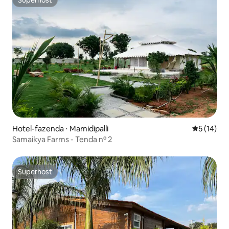
Superhost
Superhost
Hotel-fazenda ⋅ Mamidipalli
5 de uma a
5 (14)
Samaikya Farms - Tenda nº 2
Superhost
Superhost