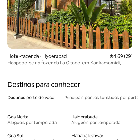
Hotel-fazenda ⋅ Hyderabad
4,69 de uma a
4,69 (29)
Hospede-se na fazenda La Citadel em Kankamamidi,
Moinabad
Destinos para conhecer
Destinos perto de você
Principais pontos turísticos por perto
Goa Norte
Haiderabade
Aluguéis por temporada
Aluguéis por temporada
Goa Sul
Mahabaleshwar