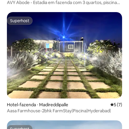
AVY Abode - Estadia em fazenda com 3 quartos, piscina
privativa em Moinabad
Superhost
Superhost
Hotel-fazenda ⋅ Madireddipalle
5 de uma 
5 (7)
Aasa Farmhouse-2bhk FarmStay|Piscina|Hyderabad|