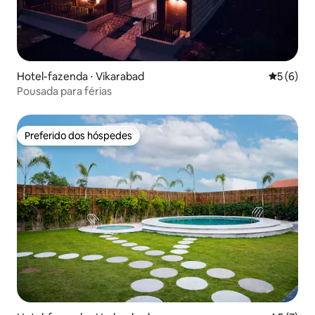
Hotel-fazenda ⋅ Vikarabad
5 de uma 
5 (6)
Pousada para férias
Preferido dos hóspedes
Preferido dos hóspedes