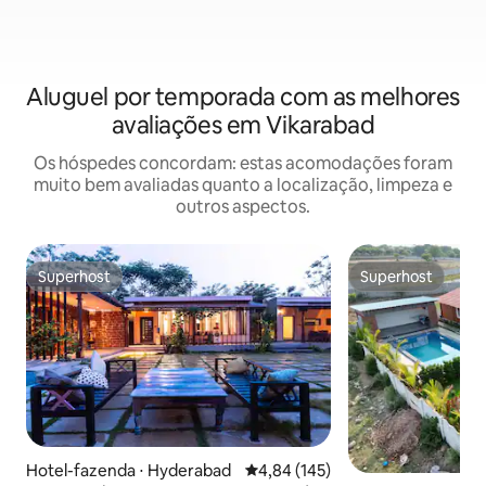
Aluguel por temporada com as melhores
avaliações em Vikarabad
Os hóspedes concordam: estas acomodações foram
muito bem avaliadas quanto a localização, limpeza e
outros aspectos.
Superhost
Superhost
Superhost
Superhost
Hotel-fazenda ⋅ Hyderabad
4,84 de uma avaliação média de 
4,84 (145)