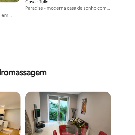
Casa ⋅ Tulln
Paradise - moderna casa de sonho com
ções
jardim, local tranquilo
m em
hidromassagem