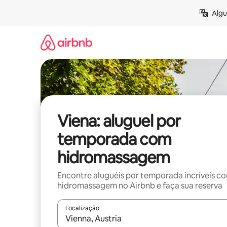
Pular
Algu
para
o
conteúdo
Viena: aluguel por
temporada com
hidromassagem
Encontre aluguéis por temporada incríveis c
hidromassagem no Airbnb e faça sua reserva
Localização
Quando os resultados estiverem disponíveis, expl