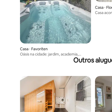
Casa ⋅ Flo
Casa aco
estacion
Casa ⋅ Favoriten
Oásis na cidade: jardim, academia,
Outros alugu
jacuzzi, perto do centro e do Aeroporto
de Guarulhos