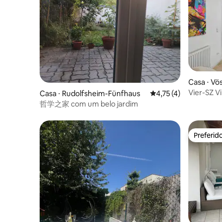
Casa ⋅ Vö
Vier-SZ V
Casa ⋅ Rudolfsheim-Fünfhaus
4,75 de uma avaliação
4,75 (4)
哲学之家 com um belo jardim
Preferid
Preferid