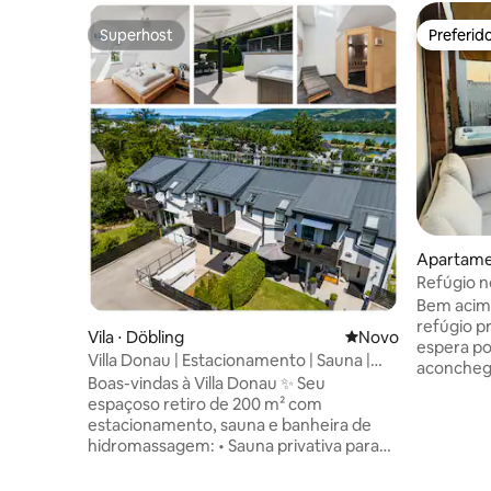
Superhost
Preferid
Superhost
Preferid
Apartame
Fünfhaus
Refúgio n
hidromas
Bem acima
refúgio p
Vila ⋅ Döbling
Novo lugar para fic
Novo
espera po
Villa Donau | Estacionamento | Sauna |
aconcheg
Banheira de hidromassagem
Boas-vindas à Villa Donau ✨ Seu
dispõe de
espaçoso retiro de 200 m² com
com chuve
estacionamento, sauna e banheira de
atração p
hidromassagem: • Sauna privativa para
telhado, 
momentos de relaxamento ♨️ • Banheira
todo: caf
de hidromassagem para relaxar depois