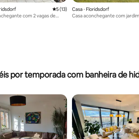
ridsdorf
5 de uma avaliação média de 5, 13 avalia
5 (13)
Casa ⋅ Floridsdorf
nchegante com 2 vagas de
Casa aconchegante com jardi
amento em Viena
Viena
éis por temporada com banheira de 