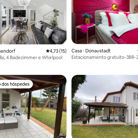
Casa ⋅ Donaustadt
sendorf
4,73 de uma avaliação média de 5, 15 avalia
4,73 (15)
Estacionamento gratuito-3BR
illa, 4 Badezimmer e Whirlpool
 média de 5, 4 avaliações
Casa-AC-1000m2 Jardim
o dos hóspedes
o dos hóspedes