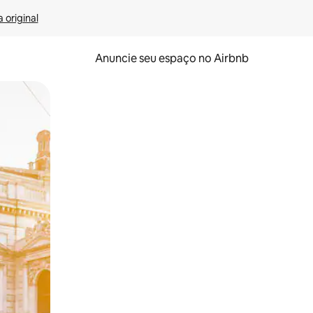
 original
Anuncie seu espaço no Airbnb
 deslizando o dedo na tela.