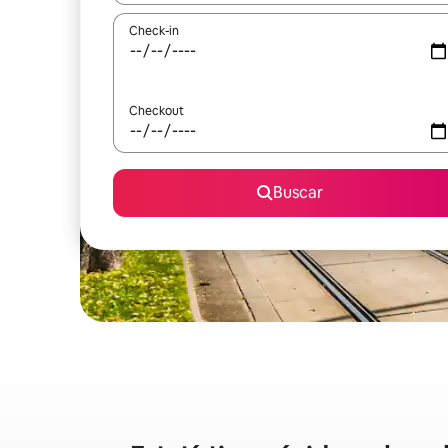
Check-in
Checkout
Buscar