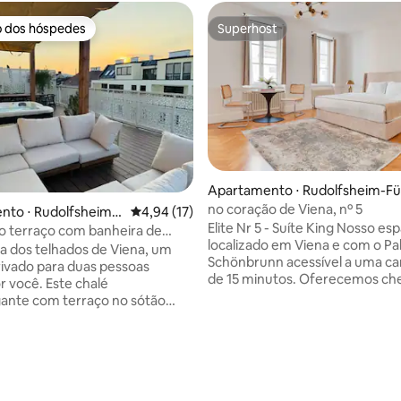
o dos hóspedes
Superhost
o dos hóspedes
Superhost
Apartamento ⋅ Rudolfsheim-Fü
haus
no coração de Viena, nº 5
nto ⋅ Rudolfsheim-
4,94 de uma avaliação média de 5, 17 avalia
4,94 (17)
Elite Nr 5 - Suíte King Nosso espaço está
o terraço com banheira de
localizado em Viena e com o Pa
sagem e vista panorâmica
 dos telhados de Viena, um
Schönbrunn acessível a uma c
rivado para duas pessoas
ar
de 15 minutos. Oferecemos che
r você. Este chalé
check-out expresso, quartos 
ante com terraço no sótão
alergias, um jardim, Wi-Fi gratu
 sofá-cama, banheiro privativo
toda a propriedade e um terraço. A
iro e ar-condicionado. A
de proporcionar um descanso 
rincipal é o amplo terraço no
queremos que você saboreie c
que é todo seu durante o dia
momento da sua visita a Viena. 
é da manhã com vista para a
que organizamos experiências