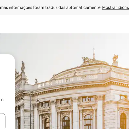
mas informações foram traduzidas automaticamente. 
Mostrar idioma
om
ore-os usando as seta para cima e para baixo do teclado ou tocando e