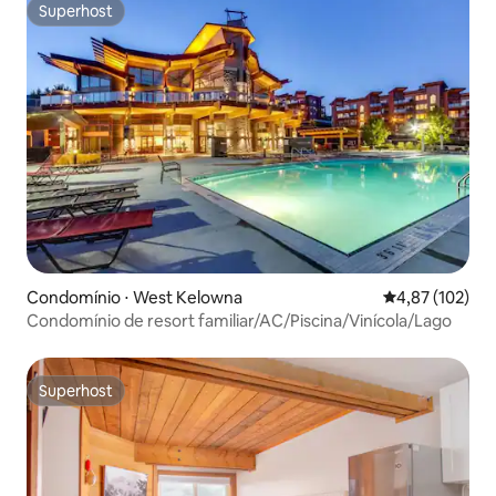
Superhost
Superhost
Condomínio ⋅ West Kelowna
4,87 de uma av
4,87 (102)
Condomínio de resort familiar/AC/Piscina/Vinícola/Lago
Superhost
Superhost