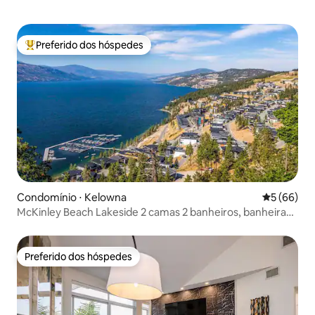
Preferido dos hóspedes
Entre os melhores preferidos dos hóspedes
Condomínio ⋅ Kelowna
5 de uma a
5 (66)
McKinley Beach Lakeside 2 camas 2 banheiros, banheira
de hidromassagem privativa
Preferido dos hóspedes
Preferido dos hóspedes