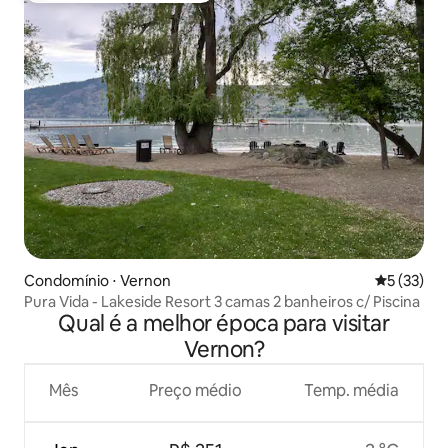
Condomínio ⋅ Vernon
5 de uma a
5 (33)
Pura Vida - Lakeside Resort 3 camas 2 banheiros c/ Piscina
Qual é a melhor época para visitar
Vernon?
Mês
Preço médio
Temp. média