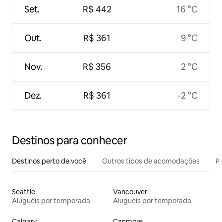
Set.
R$ 442
16 °C
Out.
R$ 361
9 °C
Nov.
R$ 356
2 °C
Dez.
R$ 361
-2 °C
Destinos para conhecer
Destinos perto de você
Outros tipos de acomodações
Pr
Seattle
Vancouver
Aluguéis por temporada
Aluguéis por temporada
Calgary
Canmore