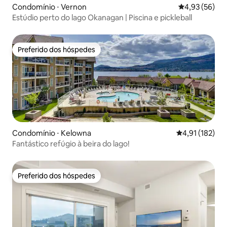
Condomínio ⋅ Vernon
4,93 de uma a
4,93 (56)
Estúdio perto do lago Okanagan | Piscina e pickleball
Preferido dos hóspedes
Preferido dos hóspedes
Condomínio ⋅ Kelowna
4,91 de uma av
4,91 (182)
Fantástico refúgio à beira do lago!
Preferido dos hóspedes
Preferido dos hóspedes