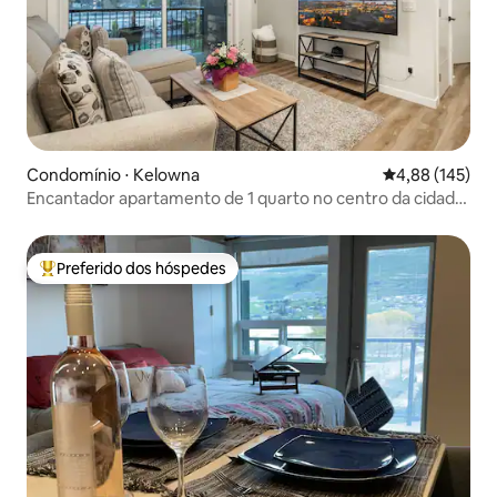
Condomínio ⋅ Kelowna
4,88 de uma av
4,88 (145)
Encantador apartamento de 1 quarto no centro da cidade
com vista para a montanha
Preferido dos hóspedes
Entre os melhores preferidos dos hóspedes