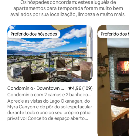
Os hóspedes concordam: estes aluguéis de
apartamentos para temporada foram muito bem
avaliados por sua localização, limpeza e muito mais.
Preferido dos hóspedes
Preferido dos hó
Preferido dos hóspedes
Preferido dos hó
Condomínio ⋅ Downtown N
4,96 de uma avaliação média de 
4,96 (109)
orth
Condomínio com 2 camas e 2 banheiros
com vistas deslumbrantes de 180 graus
Aprecie as vistas do Lago Okanagan, do
Myra Canyon e do pôr do sol espetacular
durante todo o ano do seu próprio pátio
privativo! Conceito de espaço aberto
que flui da cozinha para a sala de estar.
Com uma localização central para
explorar a cidade a pé e a uma curta