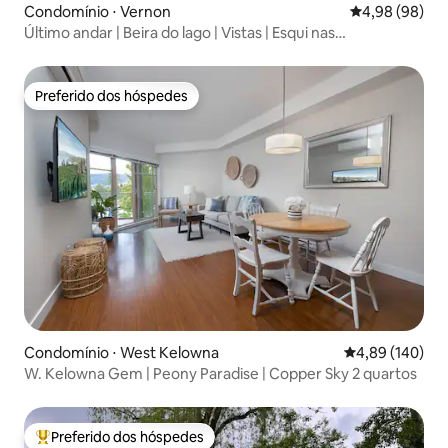
Condomínio ⋅ Vernon
4,98 de uma av
4,98 (98)
Último andar | Beira do lago | Vistas | Esqui nas
proximidades
Preferido dos hóspedes
Preferido dos hóspedes
Condomínio ⋅ West Kelowna
4,89 de uma av
4,89 (140)
W. Kelowna Gem | Peony Paradise | Copper Sky 2 quartos
Preferido dos hóspedes
Entre os melhores preferidos dos hóspedes