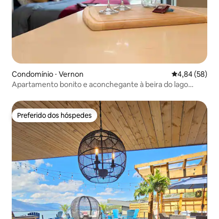
Condomínio ⋅ Vernon
4,84 de uma a
4,84 (58)
Apartamento bonito e aconchegante à beira do lago
Okanagan com piscina
Preferido dos hóspedes
Preferido dos hóspedes