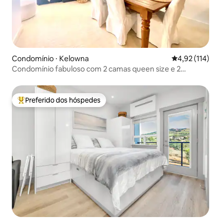
Condomínio ⋅ Kelowna
4,92 de uma av
4,92 (114)
Condomínio fabuloso com 2 camas queen size e 2
banheiros #4087859
Preferido dos hóspedes
Entre os melhores preferidos dos hóspedes