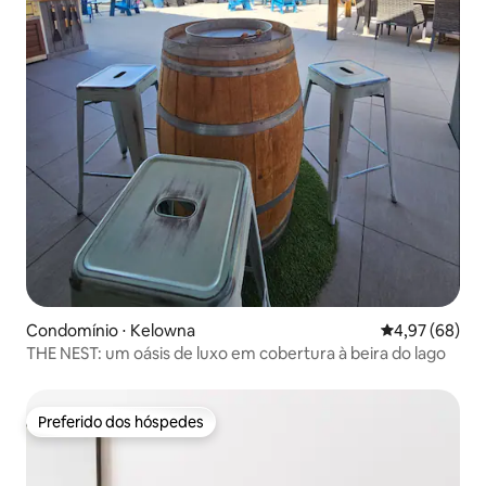
Condomínio ⋅ Kelowna
4,97 de uma a
4,97 (68)
THE NEST: um oásis de luxo em cobertura à beira do lago
Preferido dos hóspedes
Preferido dos hóspedes