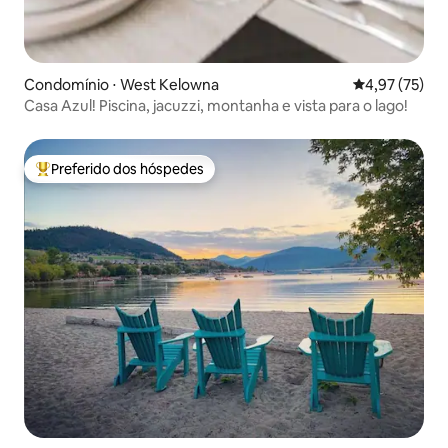
Condomínio ⋅ West Kelowna
4,97 de uma a
4,97 (75)
Casa Azul! Piscina, jacuzzi, montanha e vista para o lago!
Preferido dos hóspedes
Entre os melhores preferidos dos hóspedes