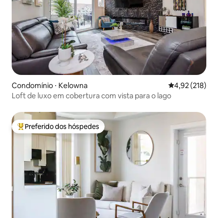
Condomínio ⋅ Kelowna
4,92 de uma av
4,92 (218)
Loft de luxo em cobertura com vista para o lago
Preferido dos hóspedes
Entre os melhores preferidos dos hóspedes