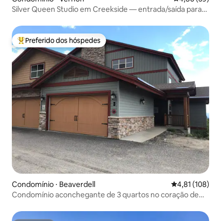
Silver Queen Studio em Creekside — entrada/saída para
esquis
Preferido dos hóspedes
Entre os melhores preferidos dos hóspedes
Condomínio ⋅ Beaverdell
4,81 de uma av
4,81 (108)
Condomínio aconchegante de 3 quartos no coração de
Happy Valley