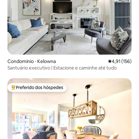
Condomínio ⋅ Kelowna
4,91 de uma av
4,91 (156)
Santuário executivo | Estacione e caminhe até tudo
Preferido dos hóspedes
Entre os melhores preferidos dos hóspedes