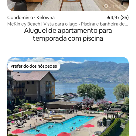
Condomínio ⋅ Kelowna
4,97 de uma a
4,97 (36)
McKinley Beach | Vista para o lago • Piscina e banheira de
Aluguel de apartamento para
hidromassagem
temporada com piscina
Preferido dos hóspedes
Preferido dos hóspedes