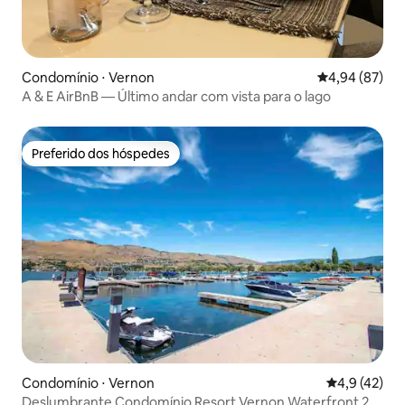
Condomínio ⋅ Vernon
4,94 de uma a
4,94 (87)
A & E AirBnB — Último andar com vista para o lago
Preferido dos hóspedes
Preferido dos hóspedes
Condomínio ⋅ Vernon
4,9 de uma a
4,9 (42)
Deslumbrante Condomínio Resort Vernon Waterfront 2