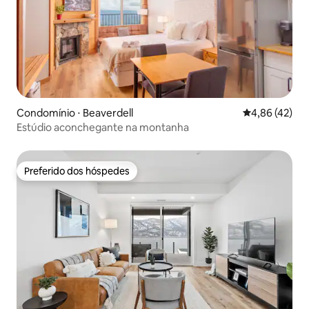
Condomínio ⋅ Beaverdell
4,86 de uma a
4,86 (42)
Estúdio aconchegante na montanha
Preferido dos hóspedes
Preferido dos hóspedes