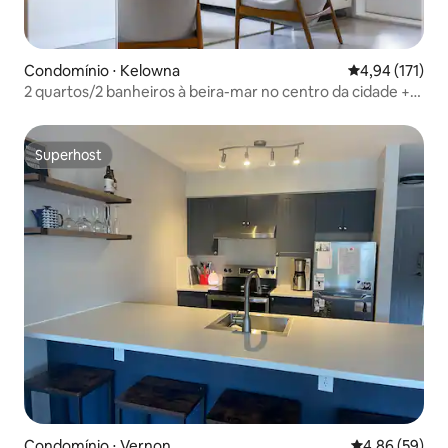
Condomínio ⋅ Kelowna
4,94 de uma av
4,94 (171)
2 quartos/2 banheiros à beira-mar no centro da cidade +
piscina e banheira de hidromassagem
Superhost
Superhost
Condomínio ⋅ Vernon
4,86 de uma a
4,86 (59)