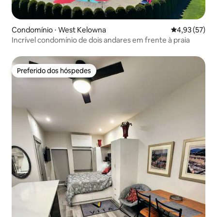
Condomínio ⋅ West Kelowna
4,93 de uma a
4,93 (57)
Incrível condomínio de dois andares em frente à praia
Preferido dos hóspedes
Preferido dos hóspedes