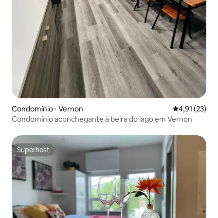
Condomínio ⋅ Vernon
4,91 de uma a
4,91 (23)
Condomínio aconchegante à beira do lago em Vernon
Superhost
Superhost