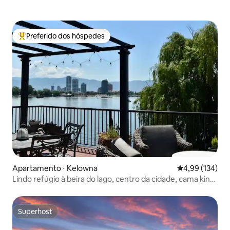
Preferido dos hóspedes
Entre os melhores preferidos dos hóspedes
Apartamento ⋅ Kelowna
4,99 de uma av
4,99 (134)
Lindo refúgio à beira do lago, centro da cidade, cama king,
churrasqueira
Superhost
Superhost