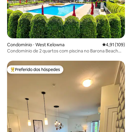
Condomínio ⋅ West Kelowna
4,91 de uma av
4,91 (109)
Condomínio de 2 quartos com piscina no Barona Beach
Resort
Preferido dos hóspedes
Entre os melhores preferidos dos hóspedes