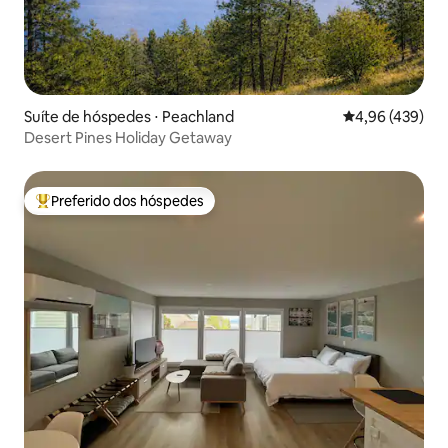
Suíte de hóspedes ⋅ Peachland
4,96 de uma av
4,96 (439)
Desert Pines Holiday Getaway
Preferido dos hóspedes
Entre os melhores preferidos dos hóspedes