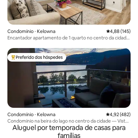
Condomínio ⋅ Kelowna
4,88 de uma av
4,88 (145)
Encantador apartamento de 1 quarto no centro da cidade
com vista para a montanha
Preferido dos hóspedes
Entre os melhores preferidos dos hóspedes
Condomínio ⋅ Kelowna
4,92 de uma av
4,92 (482)
Condomínio na beira do lago no centro da cidade — Vistas
Aluguel por temporada de casas para
incríveis BN82776
famílias