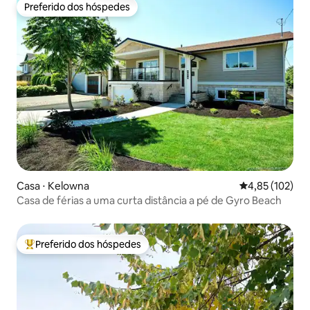
Preferido dos hóspedes
Preferido dos hóspedes
Casa ⋅ Kelowna
4,85 de uma av
4,85 (102)
Casa de férias a uma curta distância a pé de Gyro Beach
Preferido dos hóspedes
Entre os melhores preferidos dos hóspedes