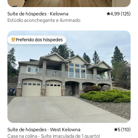
Suíte de hóspedes ⋅ Kelowna
4,99 de uma av
4,99 (125)
Estúdio aconchegante e iluminado
Preferido dos hóspedes
Entre os melhores preferidos dos hóspedes
Suíte de hóspedes ⋅ West Kelowna
5 de uma av
5 (110)
Casa na colina - Suíte imaculada de 1 quarto!