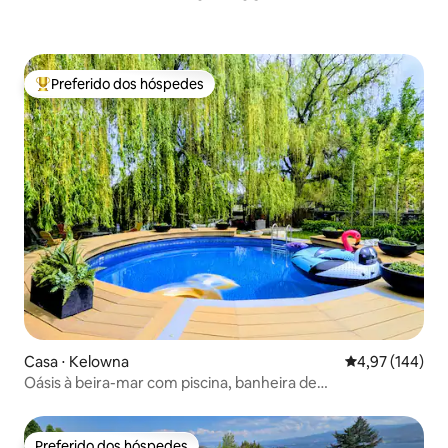
Preferido dos hóspedes
Entre os melhores preferidos dos hóspedes
Casa ⋅ Kelowna
4,97 de uma av
4,97 (144)
Oásis à beira-mar com piscina, banheira de
hidromassagem, animais de estimação
Preferido dos hóspedes