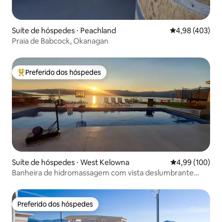
Suíte de hóspedes ⋅ Peachland
4,98 de uma av
4,98 (403)
Praia de Babcock, Okanagan
Preferido dos hóspedes
Entre os melhores preferidos dos hóspedes
Suíte de hóspedes ⋅ West Kelowna
4,99 de uma av
4,99 (100)
Banheira de hidromassagem com vista deslumbrante
para o lago, piscina, sauna, mergulho em água fria
Preferido dos hóspedes
Preferido dos hóspedes