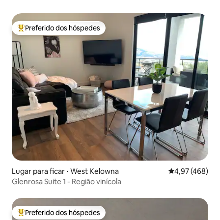
Preferido dos hóspedes
Entre os melhores preferidos dos hóspedes
Lugar para ficar ⋅ West Kelowna
4,97 de uma av
4,97 (468)
Glenrosa Suite 1 - Região vinícola
Preferido dos hóspedes
Entre os melhores preferidos dos hóspedes