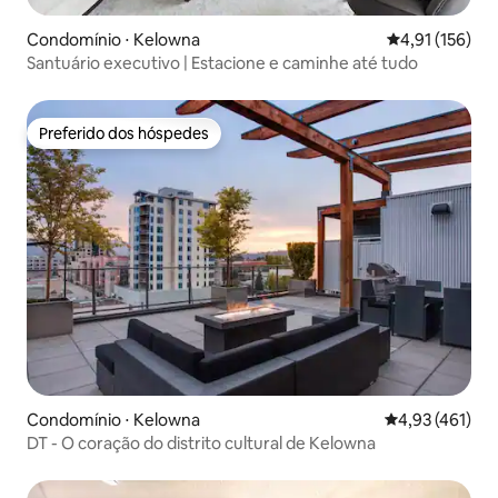
Condomínio ⋅ Kelowna
4,91 de uma av
4,91 (156)
Santuário executivo | Estacione e caminhe até tudo
Preferido dos hóspedes
Preferido dos hóspedes
Condomínio ⋅ Kelowna
4,93 de uma av
4,93 (461)
DT - O coração do distrito cultural de Kelowna