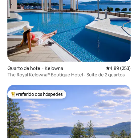
Quarto de hotel ⋅ Kelowna
4,89 de uma av
4,89 (253)
The Royal Kelowna® Boutique Hotel - Suíte de 2 quartos
Preferido dos hóspedes
Entre os melhores preferidos dos hóspedes