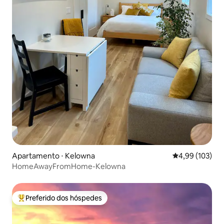
Apartamento ⋅ Kelowna
4,99 de uma av
4,99 (103)
HomeAwayFromHome-Kelowna
Preferido dos hóspedes
Entre os melhores preferidos dos hóspedes