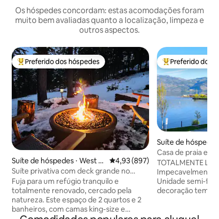
Os hóspedes concordam: estas acomodações foram
muito bem avaliadas quanto a localização, limpeza e
outros aspectos.
Preferido dos hóspedes
Preferido dos 
Entre os melhores preferidos dos hóspedes
Entre os melhore
Suíte de hóspedes
elowna
Casa de praia em
Suíte de hóspedes ⋅ West K
4,93 de uma avaliação média de 
4,93 (897)
ensolarado lago 
TOTALMENTE LIC
elowna
Suíte privativa com deck grande no
Impecavelmente li
coração de Okanagan
Fuja para um refúgio tranquilo e
Unidade semi-fren
totalmente renovado, cercado pela
decoração temátic
natureza. Este espaço de 2 quartos e 2
Construído em 20
banheiros, com camas king-size e
no lago do seu pát
acabamentos elegantes, tem vistas
quadrados. A pouc