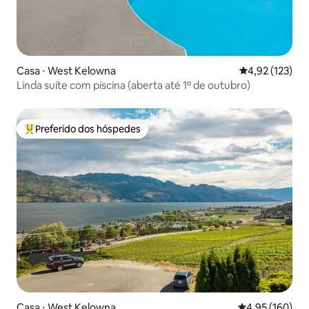
Casa ⋅ West Kelowna
4,92 de uma av
4,92 (123)
Linda suíte com piscina (aberta até 1º de outubro)
Preferido dos hóspedes
Entre os melhores preferidos dos hóspedes
Casa ⋅ West Kelowna
4,95 de uma av
4,95 (160)