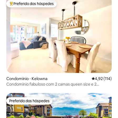
Preferido dos hóspedes
Entre os melhores preferidos dos hóspedes
Condomínio ⋅ Kelowna
4,92 de uma av
4,92 (114)
Condomínio fabuloso com 2 camas queen size e 2
banheiros #4087859
Preferido dos hóspedes
Preferido dos hóspedes