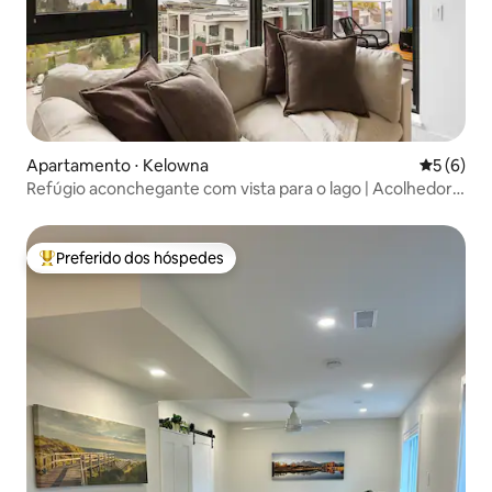
Apartamento ⋅ Kelowna
5 de uma 
5 (6)
Refúgio aconchegante com vista para o lago | Acolhedor,
elegante e relaxante
Preferido dos hóspedes
Entre os melhores preferidos dos hóspedes