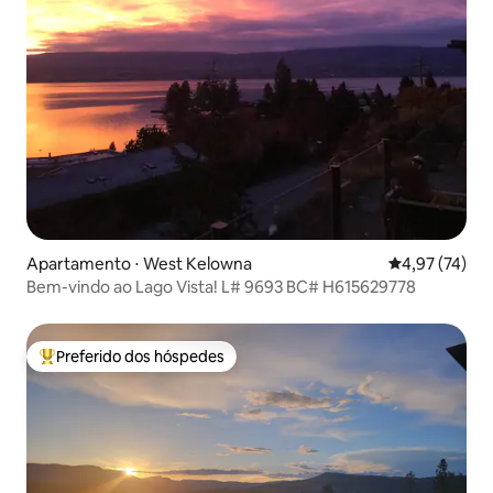
Apartamento ⋅ West Kelowna
4,97 de uma a
4,97 (74)
Bem-vindo ao Lago Vista! L# 9693 BC# H615629778
Preferido dos hóspedes
Entre os melhores preferidos dos hóspedes