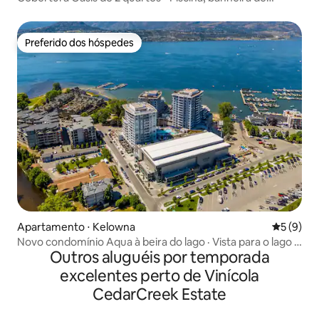
hidromassagem + academia
Preferido dos hóspedes
Preferido dos hóspedes
Apartamento ⋅ Kelowna
5 de uma 
5 (9)
Novo condomínio Aqua à beira do lago · Vista para o lago e
Outros aluguéis por temporada
a montanha
excelentes perto de Vinícola
CedarCreek Estate