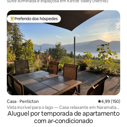
Suíte iluminada e espaçosa em Kettle Valley (Netflix)
Preferido dos hóspedes
Entre os melhores preferidos dos hóspedes
Casa ⋅ Penticton
4,99 de uma av
4,99 (150)
Vista incrível para o lago — Casa relaxante em Naramata
Aluguel por temporada de apartamento
Bench
com ar-condicionado