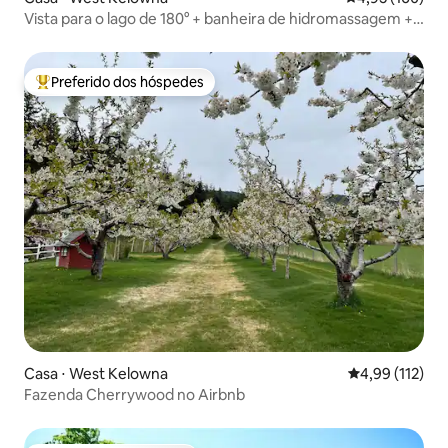
Vista para o lago de 180° + banheira de hidromassagem +
mesa de sinuca
Preferido dos hóspedes
Entre os melhores preferidos dos hóspedes
Casa ⋅ West Kelowna
4,99 de uma av
4,99 (112)
Fazenda Cherrywood no Airbnb