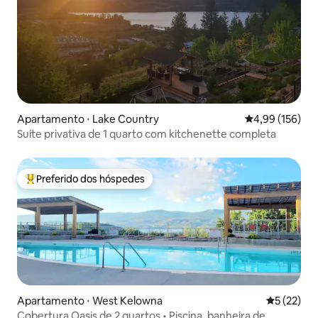
Apartamento ⋅ Lake Country
4,99 de uma av
4,99 (156)
Suíte privativa de 1 quarto com kitchenette completa
Preferido dos hóspedes
Entre os melhores preferidos dos hóspedes
Apartamento ⋅ West Kelowna
5 de uma a
5 (22)
Cobertura Oasis de 2 quartos • Piscina, banheira de