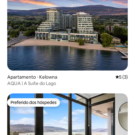
Apartamento ⋅ Kelowna
5 de uma 
5 (3)
AQUA | A Suíte do Lago
Preferido dos hóspedes
Preferido dos hóspedes