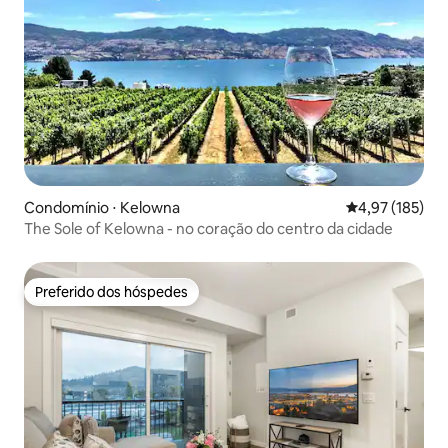
Condomínio ⋅ Kelowna
4,97 de uma av
4,97 (185)
The Sole of Kelowna - no coração do centro da cidade
Preferido dos hóspedes
Preferido dos hóspedes