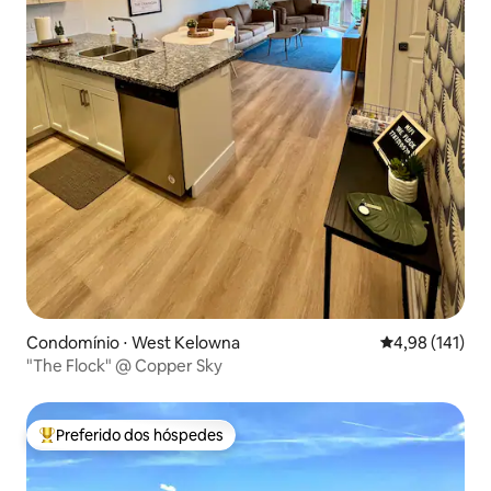
Condomínio ⋅ West Kelowna
4,98 de uma av
4,98 (141)
"The Flock" @ Copper Sky
Preferido dos hóspedes
Entre os melhores preferidos dos hóspedes