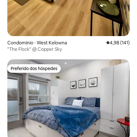
Condomínio ⋅ West Kelowna
4,98 de uma av
4,98 (141)
"The Flock" @ Copper Sky
Preferido dos hóspedes
Preferido dos hóspedes