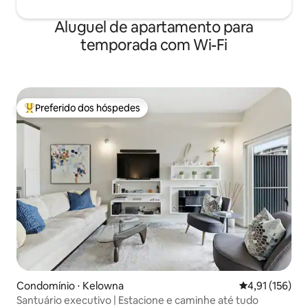
Aluguel de apartamento para
temporada com Wi-Fi
Preferido dos hóspedes
Entre os melhores preferidos dos hóspedes
Condomínio ⋅ Kelowna
4,91 de uma av
4,91 (156)
Santuário executivo | Estacione e caminhe até tudo