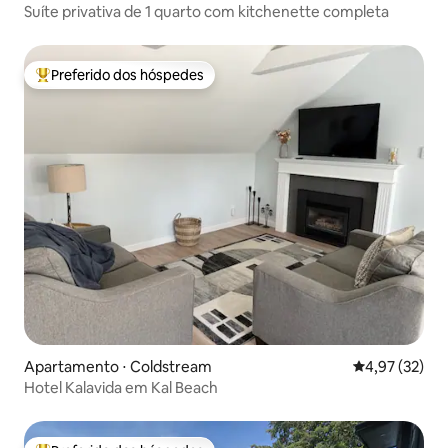
Suíte privativa de 1 quarto com kitchenette completa
Preferido dos hóspedes
Entre os melhores preferidos dos hóspedes
Apartamento ⋅ Coldstream
4,97 de uma a
4,97 (32)
Hotel Kalavida em Kal Beach