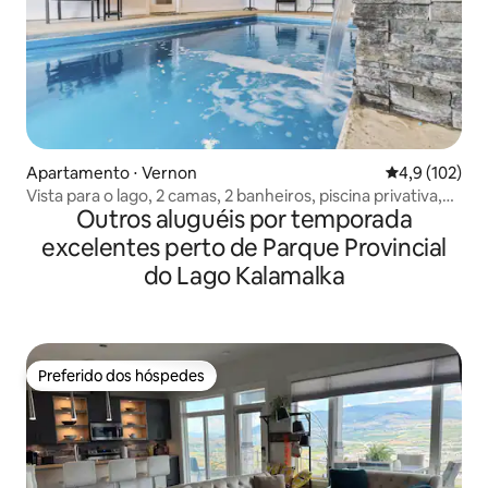
Apartamento ⋅ Vernon
4,9 de uma av
4,9 (102)
Vista para o lago, 2 camas, 2 banheiros, piscina privativa,
Outros aluguéis por temporada
banheira de hidromassagem
excelentes perto de Parque Provincial
do Lago Kalamalka
Preferido dos hóspedes
Preferido dos hóspedes