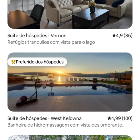
Suíte de hóspedes ⋅ Vernon
4,9 de uma a
4,9 (86)
Refúgios tranquilos com vista para o lago
Preferido dos hóspedes
Entre os melhores preferidos dos hóspedes
Suíte de hóspedes ⋅ West Kelowna
4,99 de uma av
4,99 (100)
Banheira de hidromassagem com vista deslumbrante
para o lago, piscina, sauna, mergulho em água fria