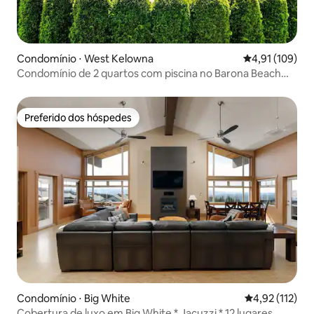
Condomínio ⋅ West Kelowna
4,91 de uma av
4,91 (109)
Condomínio de 2 quartos com piscina no Barona Beach
Resort
Preferido dos hóspedes
Preferido dos hóspedes
Condomínio ⋅ Big White
4,92 de uma av
4,92 (112)
Cobertura de luxo em Big White * Jacuzzi * 12 lugares