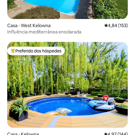
Casa ⋅ West Kelowna
4,84 de uma av
4,84 (153)
Influência mediterrânea ensolarada
Preferido dos hóspedes
Entre os melhores preferidos dos hóspedes
Casa ⋅ Kelowna
4,97 de uma av
4,97 (144)