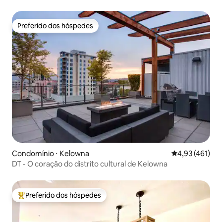
Preferido dos hóspedes
Preferido dos hóspedes
Condomínio ⋅ Kelowna
4,93 de uma av
4,93 (461)
DT - O coração do distrito cultural de Kelowna
Preferido dos hóspedes
Entre os melhores preferidos dos hóspedes