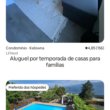
Condomínio ⋅ Kelowna
4,85 de uma av
4,85 (156)
Lil Nest
Aluguel por temporada de casas para
famílias
Preferido dos hóspedes
Preferido dos hóspedes