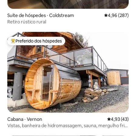
Suíte de hóspedes ⋅ Coldstream
4,96 de uma ava
4,96 (287)
Retiro rústico rural
Preferido dos hóspedes
Entre os melhores preferidos dos hóspedes
Cabana ⋅ Vernon
4,93 de uma a
4,93 (43)
Vistas, banheira de hidromassagem, sauna, mergulho frio,
minigolfe