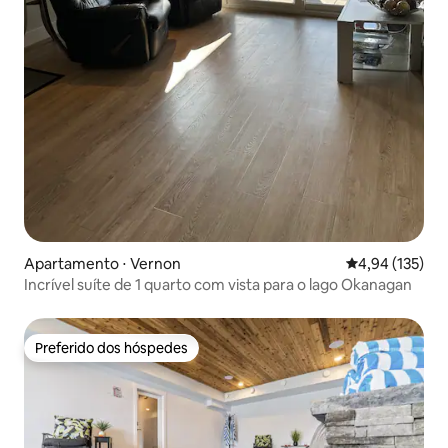
Apartamento ⋅ Vernon
4,94 de uma av
4,94 (135)
Incrível suíte de 1 quarto com vista para o lago Okanagan
Preferido dos hóspedes
Preferido dos hóspedes