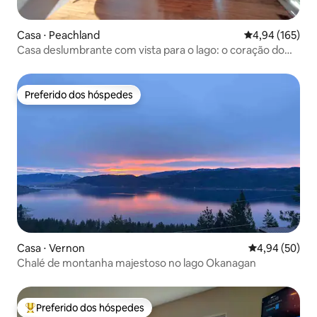
Casa ⋅ Peachland
4,94 de uma av
4,94 (165)
Casa deslumbrante com vista para o lago: o coração do
Okanagan!
Preferido dos hóspedes
Preferido dos hóspedes
Casa ⋅ Vernon
4,94 de uma a
4,94 (50)
Chalé de montanha majestoso no lago Okanagan
Preferido dos hóspedes
Entre os melhores preferidos dos hóspedes