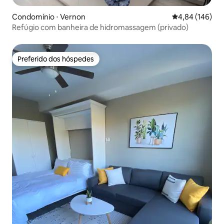
Condomínio ⋅ Vernon
4,84 de uma av
4,84 (146)
Refúgio com banheira de hidromassagem (privado)
Preferido dos hóspedes
Preferido dos hóspedes