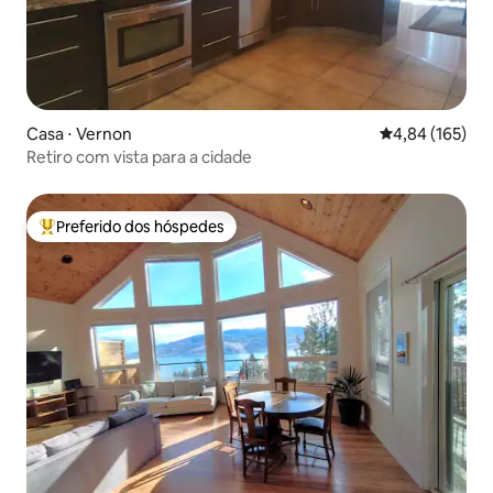
Casa ⋅ Vernon
4,84 de uma av
4,84 (165)
Retiro com vista para a cidade
Preferido dos hóspedes
Entre os melhores preferidos dos hóspedes