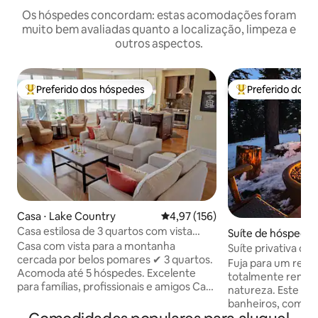
Os hóspedes concordam: estas acomodações foram
muito bem avaliadas quanto a localização, limpeza e
outros aspectos.
Preferido dos hóspedes
Preferido dos 
Entre os melhores preferidos dos hóspedes
Entre os melhore
Casa ⋅ Lake Country
4,97 de uma avaliação média de 
4,97 (156)
Casa estilosa de 3 quartos com vista
Suíte de hóspedes
deslumbrante para a montanha e mesa
Casa com vista para a montanha
elowna
Suíte privativa c
de fogo!
cercada por belos pomares ✔ 3 quartos.
coração de Okan
Fuja para um refúg
Acomoda até 5 hóspedes. Excelente
totalmente renova
para famílias, profissionais e amigos Casa
natureza. Este esp
privativa de✔ 140 metros quadrados ✔
banheiros, com ca
Enorme espaço ao ar livre de 500 pés
acabamentos elega