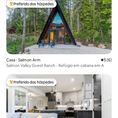
Preferido dos hóspedes
Entre os melhores preferidos dos hóspedes
Casa ⋅ Salmon Arm
5 de uma 
5 (6)
Salmon Valley Guest Ranch - Refúgio em cabana em A
Preferido dos hóspedes
Entre os melhores preferidos dos hóspedes