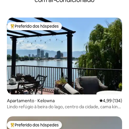
Preferido dos hóspedes
Entre os melhores preferidos dos hóspedes
Apartamento ⋅ Kelowna
4,99 de uma av
4,99 (134)
Lindo refúgio à beira do lago, centro da cidade, cama king,
churrasqueira
Preferido dos hóspedes
Entre os melhores preferidos dos hóspedes