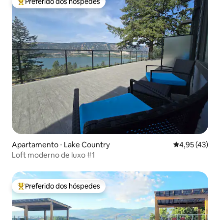
Preferido dos hóspedes
Entre os melhores preferidos dos hóspedes
Apartamento ⋅ Lake Country
4,95 de uma a
4,95 (43)
Loft moderno de luxo #1
Preferido dos hóspedes
Entre os melhores preferidos dos hóspedes