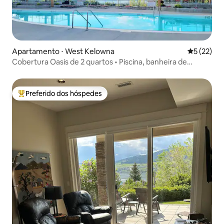
Apartamento ⋅ West Kelowna
5 de uma a
5 (22)
Cobertura Oasis de 2 quartos • Piscina, banheira de
hidromassagem + academia
Preferido dos hóspedes
Entre os melhores preferidos dos hóspedes