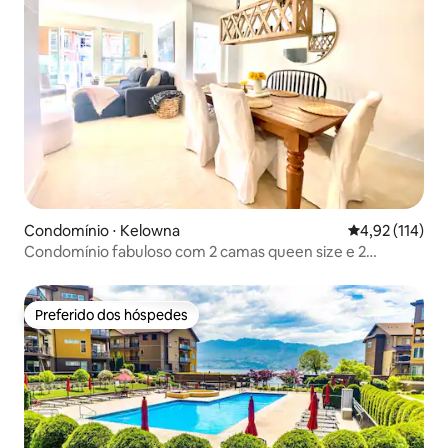
Condomínio ⋅ Kelowna
4,92 de uma av
4,92 (114)
Condomínio fabuloso com 2 camas queen size e 2
banheiros #4087859
Preferido dos hóspedes
Preferido dos hóspedes