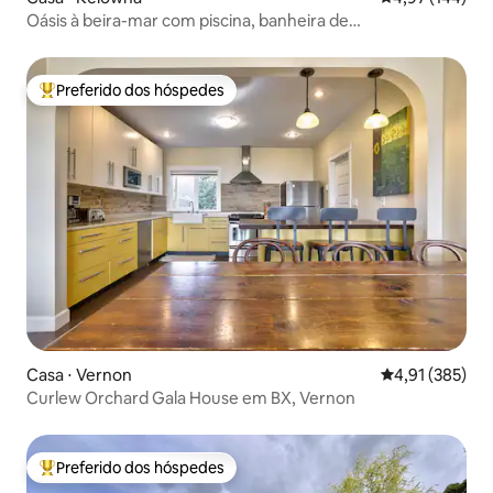
Oásis à beira-mar com piscina, banheira de
hidromassagem, animais de estimação
Preferido dos hóspedes
Entre os melhores preferidos dos hóspedes
Casa ⋅ Vernon
4,91 de uma av
4,91 (385)
Curlew Orchard Gala House em BX, Vernon
Preferido dos hóspedes
Entre os melhores preferidos dos hóspedes