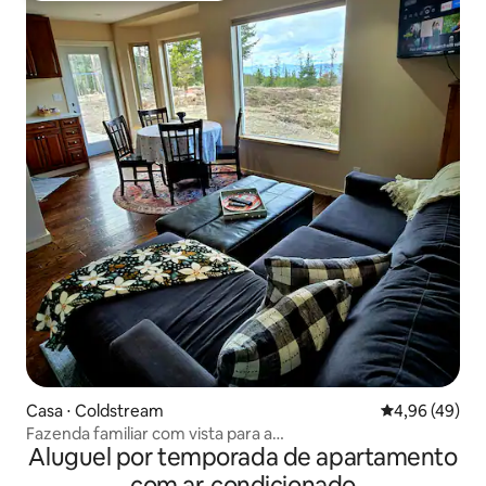
Casa ⋅ Coldstream
4,96 de uma a
4,96 (49)
Fazenda familiar com vista para a
Aluguel por temporada de apartamento
montanha|Trilhas|Fogueira|Animais de
estimação|Crianças|6 pessoas
com ar-condicionado