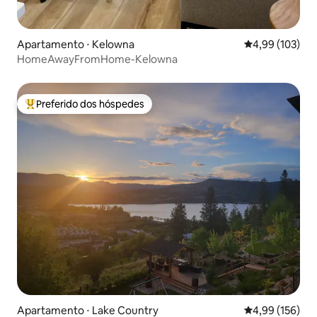
Apartamento ⋅ Kelowna
4,99 de uma av
4,99 (103)
HomeAwayFromHome-Kelowna
Preferido dos hóspedes
Entre os melhores preferidos dos hóspedes
Apartamento ⋅ Lake Country
4,99 de uma av
4,99 (156)