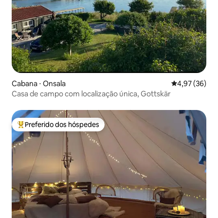
Cabana ⋅ Onsala
4,97 de uma a
4,97 (36)
Casa de campo com localização única, Gottskär
Preferido dos hóspedes
Entre os melhores preferidos dos hóspedes