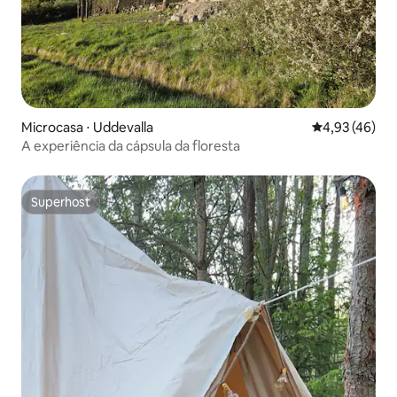
Microcasa ⋅ Uddevalla
4,93 de uma a
4,93 (46)
A experiência da cápsula da floresta
Superhost
Superhost