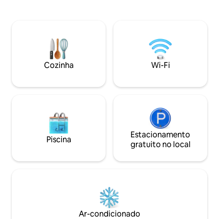
estimação são bem-vindos •
sempre há algo pa
Glampingtent 25 m² • Grande jardim •
preguiçosos de ver
Pátio com telhado • Ar-condicionado +
cogumelos e frutos
Aquecimento de piso • WI-FI •
de barco silencio
Churrasqueira a gás • NETFLIX/HBO •
e oportunidades de
Chuveiro/banheira Máquina de
As possibilidades s
lavar/secar • Roupa de cama/Toalhas •
Cozinha
Wi-Fi
Colchões de espuma de memória • 2
bicicletas de verão • 2 espreguiçadeiras
Lareira • Chuveiro aquecido ao sol ao ar
livre
Estacionamento
Piscina
gratuito no local
Ar-condicionado