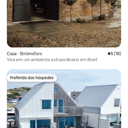
Casa ⋅ Strömsfors
5 de uma a
5 (18)
Viva em um ambiente extraordinário em Rivet
Preferido dos hóspedes
Preferido dos hóspedes