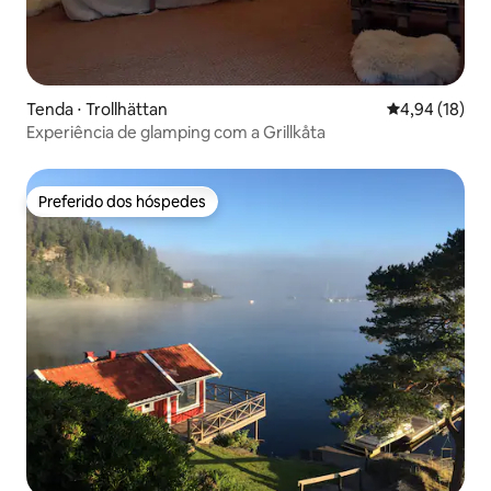
Tenda ⋅ Trollhättan
4,94 de uma a
4,94 (18)
Experiência de glamping com a Grillkåta
Preferido dos hóspedes
Preferido dos hóspedes