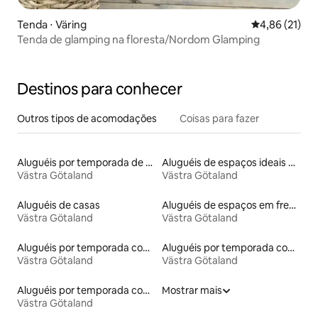
Tenda ⋅ Väring
4,86 de uma a
4,86 (21)
Tenda de glamping na floresta/Nordom Glamping
Destinos para conhecer
Outros tipos de acomodações
Coisas para fazer
Aluguéis por temporada de celeiros
Aluguéis de espaços ideais para famílias
Västra Götaland
Västra Götaland
Aluguéis de casas
Aluguéis de espaços em frente à praia
Västra Götaland
Västra Götaland
Aluguéis por temporada com café da manhã
Aluguéis por temporada com suítes privativas
Västra Götaland
Västra Götaland
Aluguéis por temporada com caiaque
Mostrar mais
Västra Götaland