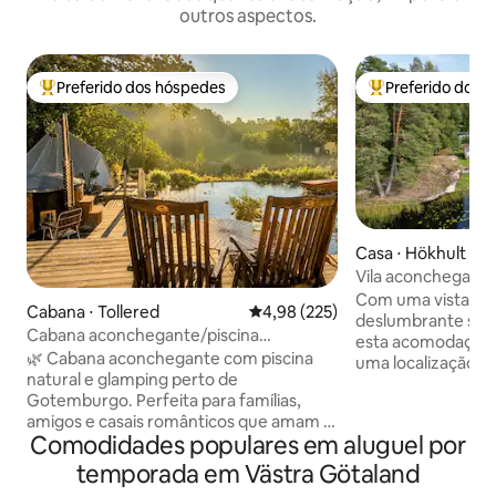
outros aspectos.
Preferido dos hóspedes
Preferido dos 
Entre os melhores preferidos dos hóspedes
Entre os melhore
Casa ⋅ Hökhult
Vila aconchegante 
banheira de hidro
Com uma vista pa
Cabana ⋅ Tollered
4,98 de uma avaliação média de 
4,98 (225)
privativo
deslumbrante sobre
Cabana aconchegante/piscina
esta acomodação 
natural/banheira de
🌿 Cabana aconchegante com piscina
uma localização f
hidromassagem/perto de Gotemburgo
natural e glamping perto de
na varanda e desf
Gotemburgo. Perfeita para famílias,
indescritível sobre
amigos e casais românticos que amam a
um mergulho refr
Comodidades populares em aluguel por
natureza e o conforto. • Cozinha
próprio cais ou u
totalmente equipada • Banheira de
quente nas noites 
temporada em Västra Götaland
hidromassagem a lenha • Animais de
confortavelmente 