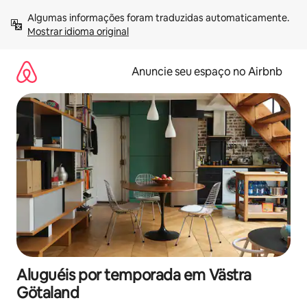
Pular
Algumas informações foram traduzidas automaticamente. 
para
Mostrar idioma original
o
conteúdo
Anuncie seu espaço no Airbnb
Aluguéis por temporada em Västra
Götaland