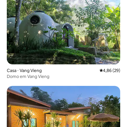
Casa ⋅ Vang Vieng
4,86 de uma a
4,86 (29)
Domo em Vang Vieng