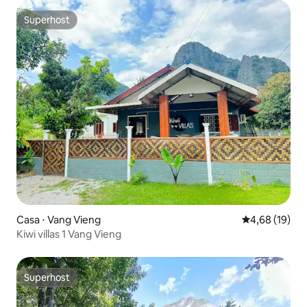
Superhost
Superhost
Casa ⋅ Vang Vieng
4,68 de uma a
4,68 (19)
Kiwi villas 1 Vang Vieng
Superhost
Superhost