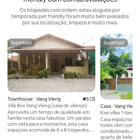
Os hóspedes concordam: estes aluguéis por
temporada pet friendly foram muito bem avaliados
por sua localização, limpeza e muito mais.
Superhost
Superhost
Superhost
Superhost
Townhouse ⋅ Vang Vieng
5 de uma avaliação média d
5 (3)
Villa Boa Vang Vieng (casa de vilarejo)
Casa ⋅ Vang Vieng
Aproveite um tempo de qualidade em
Kiwi villas 1 Vang 
família nesta casa fabulosa. Um paraíso
Casa espaçosa na 
com vista para a montanha, esta casa
todos vêm com ba
espaçosa acomoda de 6 a 8 hóspedes.
condicionado, doi
Descubra a autêntica tranquilidade de
quarto de belich