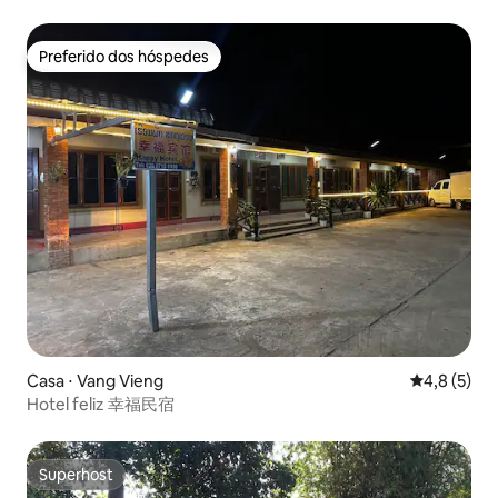
Preferido dos hóspedes
Preferido dos hóspedes
Casa ⋅ Vang Vieng
4,8 de uma 
4,8 (5)
Hotel feliz 幸福民宿
Superhost
Superhost