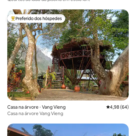
Preferido dos hóspedes
Entre os melhores preferidos dos hóspedes
Casa na árvore ⋅ Vang Vieng
4,98 de uma av
4,98 (64)
Casa na árvore Vang Vieng