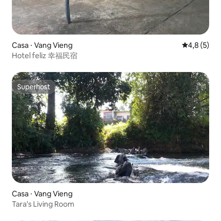
Casa ⋅ Vang Vieng
4,8 de uma 
4,8 (5)
Hotel feliz 幸福民宿
Superhost
Superhost
Casa ⋅ Vang Vieng
Tara's Living Room