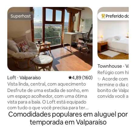
Superhost
Preferido dos 
Superhost
Entre os melhore
Townhouse ⋅ Valpa
Refúgio com históri
Loft ⋅ Valparaíso
4,89 de uma avaliação média de 
4,89 (160)
Cerro Alegre
✨ Acorde com o so
Vista linda, central, com aquecimento
termine o dia com 
Desfrute de uma estadia de sonho, em
bonito de Valparaíso. Aqui, cada 
um espaço acolhedor, com uma ótima
convida você a fa
vista para a baía. O Loft está equipado
aproveitar. • Apartamento separado em
com tudo o que você precisa para ter
uma casa histórica
Comodidades populares em aluguel por
uma experiência muito confortável e
Quarto com parquet
relaxante. Com localização estratégica,
mar e um belo jard
temporada em Valparaíso
perto de bares, restaurantes, parques,
equipada exclusiva
em uma vizinhança tranquila e de fácil
que você se sinta 