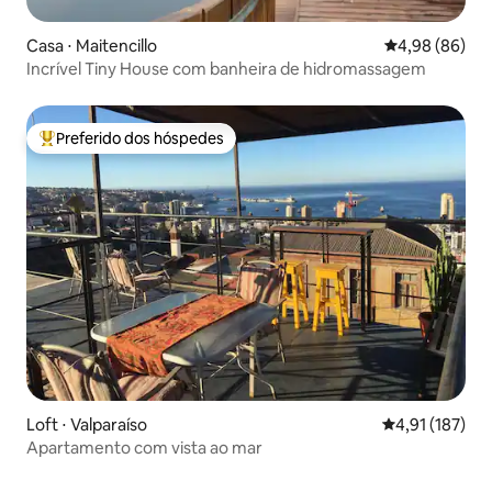
Casa ⋅ Maitencillo
4,98 de uma av
4,98 (86)
Incrível Tiny House com banheira de hidromassagem
Preferido dos hóspedes
Entre os melhores preferidos dos hóspedes
Loft ⋅ Valparaíso
4,91 de uma av
4,91 (187)
Apartamento com vista ao mar