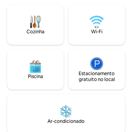
acesso. Quer tornar a sua estadia
passos de cafés, r
inesquecível? Agende uma sessão de
elevadores e belos mir
massagem terapêutica no mesmo loft.
experiência de um
Sou um massoterapeuta profissional e
patrimonial
terei o maior prazer em proporcionar-
lhe uma maravilhosa experiência de
Cozinha
Wi-Fi
relaxamento.
Estacionamento
Piscina
gratuito no local
Ar-condicionado