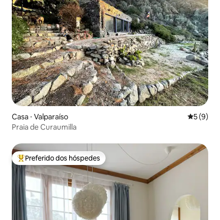
Casa ⋅ Valparaíso
5 de uma 
5 (9)
Praia de Curaumilla
Preferido dos hóspedes
Entre os melhores preferidos dos hóspedes