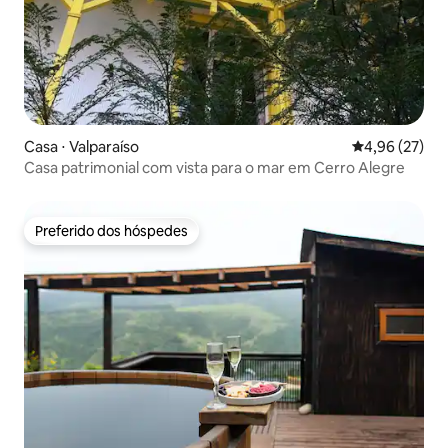
Casa ⋅ Valparaíso
4,96 de uma a
4,96 (27)
Casa patrimonial com vista para o mar em Cerro Alegre
Preferido dos hóspedes
Preferido dos hóspedes