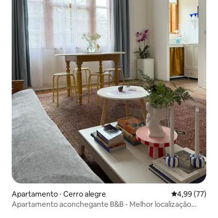
Apartamento ⋅ Cerro alegre
4,99 de uma a
4,99 (77)
Apartamento aconchegante B&B - Melhor localização
para visitar Valpo