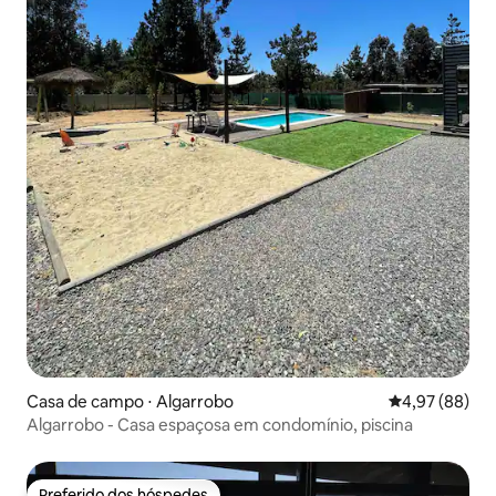
Casa de campo ⋅ Algarrobo
4,97 de uma a
4,97 (88)
Algarrobo - Casa espaçosa em condomínio, piscina
Preferido dos hóspedes