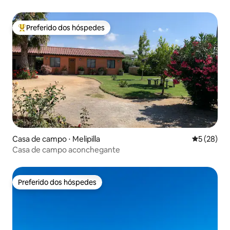
Preferido dos hóspedes
Entre os melhores preferidos dos hóspedes
Casa de campo ⋅ Melipilla
5 de uma a
5 (28)
Casa de campo aconchegante
Preferido dos hóspedes
Preferido dos hóspedes