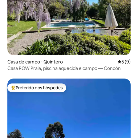
Casa de campo ⋅ Quintero
5 de uma 
5 (9)
Casa ROW Praia, piscina aquecida e campo — Concón
Preferido dos hóspedes
Entre os melhores preferidos dos hóspedes