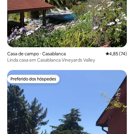
Casa de campo ⋅ Casablanca
4,85 de uma a
4,85 (74)
Linda casa em Casablanca Vineyards Valley
Preferido dos hóspedes
Preferido dos hóspedes