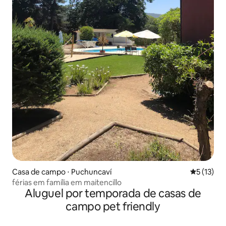
Casa de campo ⋅ Puchuncaví
5 de uma a
5 (13)
férias em família em maitencillo
Aluguel por temporada de casas de
campo pet friendly