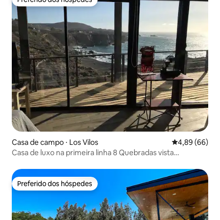
Preferido dos hóspedes
Casa de campo ⋅ Los Vilos
4,89 de uma av
4,89 (66)
Casa de luxo na primeira linha 8 Quebradas vista
deslumbrante
Preferido dos hóspedes
Preferido dos hóspedes