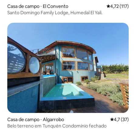
Casa de campo ⋅ El Convento
4,72 de uma av
4,72 (117)
Santo Domingo Family Lodge, Humedal El Yali.
Casa de campo ⋅ Algarrobo
4,7 de uma a
4,7 (37)
Belo terreno em Tunquén Condomínio fechado