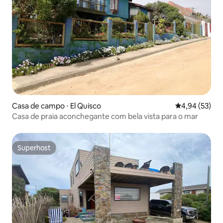
Casa de campo ⋅ El Quisco
4,94 de uma a
4,94 (53)
Casa de praia aconchegante com bela vista para o mar
Superhost
Superhost