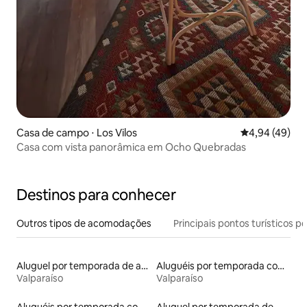
Casa de campo ⋅ Los Vilos
4,94 de uma a
4,94 (49)
Casa com vista panorâmica em Ocho Quebradas
Destinos para conhecer
Outros tipos de acomodações
Principais pontos turísticos po
Aluguel por temporada de apart-hotéis
Aluguéis por temporada com caiaque
Valparaíso
Valparaíso
Aluguéis por temporada com café da manhã
Aluguel por temporada de microcasas