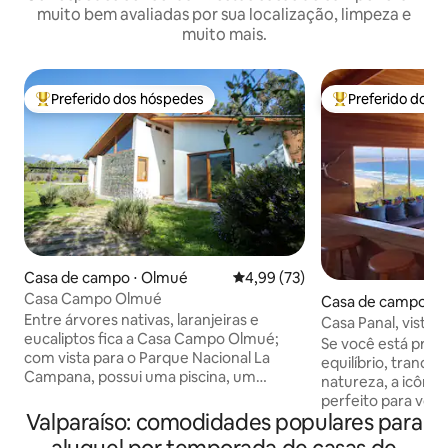
muito bem avaliadas por sua localização, limpeza e
muito mais.
Preferido dos hóspedes
Preferido dos 
Entre os melhores preferidos dos hóspedes
Entre os melhore
Casa de campo ⋅ Olmué
4,99 de uma avaliação média de
4,99 (73)
Casa Campo Olmué
Casa de campo ⋅ 
Entre árvores nativas, laranjeiras e
Casa Panal, vista i
eucaliptos fica a Casa Campo Olmué;
Tunquen
Se você está proc
com vista para o Parque Nacional La
equilíbrio, tranqu
Campana, possui uma piscina, um
natureza, a icônic
churrasco e quartos para acomodar
perfeito para você. Localizada 
confortavelmente 6 pessoas. Você pode
Valparaíso: comodidades populares para
exclusivo condomí
contar com um belo ambiente, uma casa
está localizada e