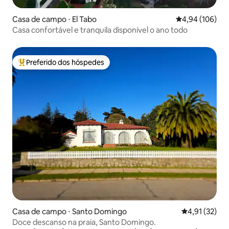
Casa de campo ⋅ El Tabo
4,94 de uma av
4,94 (106)
Casa confortável e tranquila disponível o ano todo
Preferido dos hóspedes
Entre os melhores preferidos dos hóspedes
Casa de campo ⋅ Santo Domingo
4,91 de uma a
4,91 (32)
Doce descanso na praia, Santo Domingo.