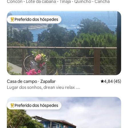
Concon - Lote da cabana - Tinaja - Quincho - Cancha
Preferido dos hóspedes
Entre os melhores preferidos dos hóspedes
Casa de campo ⋅ Zapallar
4,84 de uma a
4,84 (45)
Lugar dos sonhos, drean vieu relax ....
Preferido dos hóspedes
Entre os melhores preferidos dos hóspedes