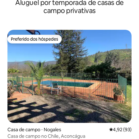
Aluguel por temporada de casas de
campo privativas
Preferido dos hóspedes
Preferido dos hóspedes
Casa de campo ⋅ Nogales
4,92 de uma a
4,92 (93)
Casa de campo no Chile, Aconcágua