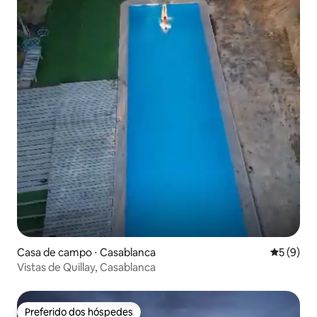
Casa de campo ⋅ Casablanca
5 de uma 
5 (9)
Vistas de Quillay, Casablanca
Preferido dos hóspedes