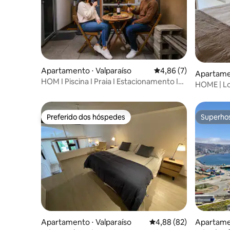
Apartamento ⋅ Valparaíso
4,86 de uma avaliação
4,86 (7)
Apartamen
HOM I Piscina I Praia I Estacionamento I
HOME | Lo
Wi-Fi
Estaciona
Preferido dos hóspedes
Superho
Preferido dos hóspedes
Superho
Apartamento ⋅ Valparaíso
4,88 de uma avaliação 
4,88 (82)
Apartamen