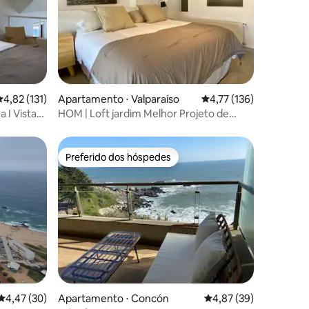
ções
,82 de uma avaliação média de 5, 131 avaliações
4,82 (131)
Apartamento ⋅ Valparaíso
4,77 de uma avaliação 
4,77 (136)
a I Vista
HOM | Loft jardim Melhor Projeto de
Valparaíso
Preferido dos hóspedes
Preferido dos hóspedes
ções
4,47 de uma avaliação média de 5, 30 avaliações
4,47 (30)
Apartamento ⋅ Concón
4,87 de uma avaliação
4,87 (39)