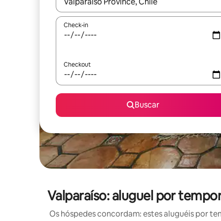
Quando os resultados estiverem disponíveis, expl
Check-in
Checkout
Buscar
Valparaíso: aluguel por temp
Os hóspedes concordam: estes aluguéis por te