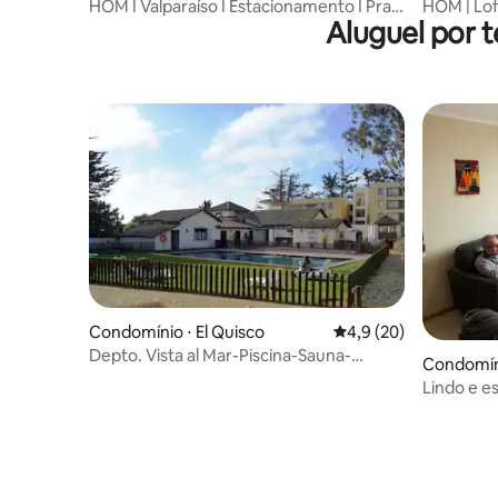
HOM I Valparaíso I Estacionamento I Praia
HOM | Lof
Aluguel por 
I Loft 3Pax
Valparaís
Condomínio ⋅ El Quisco
4,9 de uma avaliação 
4,9 (20)
Depto. Vista al Mar-Piscina-Sauna-
Condomíni
Jacuzzi-Quincho
Lindo e 
Serena