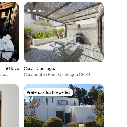
Superhost
Superhost
ções
Novo lugar para ficar
Novo
Casa ⋅ Cachagua
cina
Casapueblo Rent Cachagua CP 34
Preferido dos hóspedes
Preferido dos hóspedes