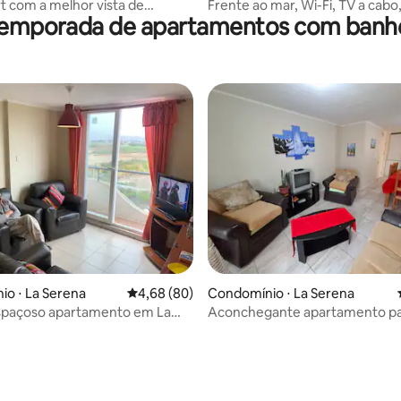
t com a melhor vista de
Frente ao mar, Wi-Fi, TV a cabo,
temporada de apartamentos com banh
o e estacionamento
streaming
média de 5, 20 avaliações
o ⋅ La Serena
4,68 de uma avaliação média de 5, 80 avalia
4,68 (80)
Condomínio ⋅ La Serena
espaçoso apartamento em La
Aconchegante apartamento p
aluguel diário Serena Chile