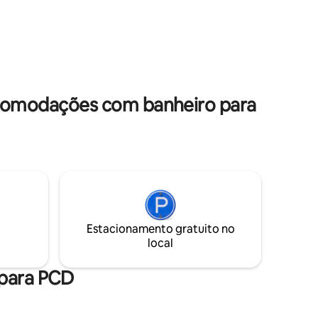
dras de
RECURSOS DE WI-FI Você também terá
Condomí
ruck,
uma vista espetacular e incomparável da
Depto Ma
,
ampla baía de Coquimbo e La Serena,
Desfrute
Apartamento d
a de
com parte da cidade. Basta trazer seu
deles co
irect TV,
melhor livro, aproveite o resto.
terceiro 
ueira a
banheiro
a
acomodações com banheiro para
Totalment
lençóis 
secador de cabel
cabo de Inte
Premium 165- P
de proteç
Elevador,
estaciona
Localizad
acesso di
Estacionamento gratuito no
local
 para PCD