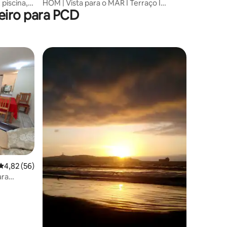
 piscina,
HOM | Vista para o MAR I Terraço I
eiro para PCD
Estacionamento I Praia
ções
4,82 de uma avaliação média de 5, 56 avaliações
4,82 (56)
ara