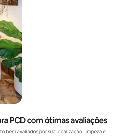
 deslizando o dedo na tela.
ara PCD com ótimas avaliações
 bem avaliados por sua localização, limpeza e