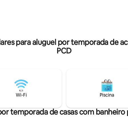
 MB; caixa de som, fechadura
praias artificiais, cafeteria, qua
érico; Estacionamento
tênis, campo de futebol, food t
atuito. Piscina compartilhada;
barcos e caiaques para navegar
oras; câmeras. Animais de
atividades durante a temporad
: apenas cães, cobrança extra
verão. Tem 1 estacionamento, D
. Terraço em altura, estrada
aparelhagem de som, churrasq
eck-in: 15h30 flexível.
gás, etc. muito confortável par
lares para aluguel por temporada de 
Check out: 12h30, conversável.
descansar e se divertir.
PCD
Wi-Fi
Piscina
por temporada de casas com banheiro