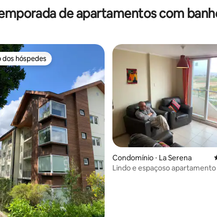
Estacionamento e Aqueciment
temporada de apartamentos com banh
o dos hóspedes
o dos hóspedes
média de 5, 20 avaliações
Condomínio ⋅ La Serena
Lindo e espaçoso apartamento
Serena