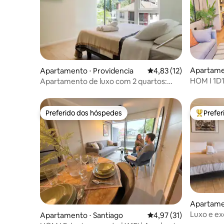
Apartamen
Apartamento ⋅ Providencia
4,83 de uma avaliação 
4,83 (12)
HOM I 1D1
Apartamento de luxo com 2 quartos:
Providenc
vistas em Providencia
Preferido dos hóspedes
Prefe
Preferido dos hóspedes
Entre os
Apartamen
Luxo e ex
Apartamento ⋅ Santiago
4,97 de uma avaliação 
4,97 (31)
Providenc