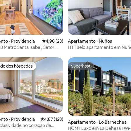
to ⋅ Providencia
4,96 de uma avaliação média de 5, 23 avalia
4,96 (23)
Apartamento ⋅ Ñuñoa
média de 5, 12 avaliações
B Metrô Santa Isabel, Setor
HT | Belo apartamento em Ñuñ
ia
rido dos hóspedes
Superhost
 melhores preferidos dos hóspedes
Superhost
to ⋅ Providencia
4,87 de uma avaliação média de 5, 123 avalia
4,87 (123)
Apartamento ⋅ Lo Barnechea
clusividade no coração de
média de 5, 31 avaliações
HOM I Luxo em La Dehesa I Wi-F
ia