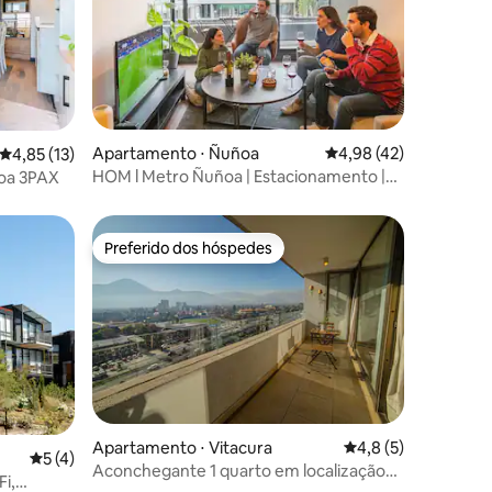
Apartamento ⋅ Ñuñoa
4,98 de uma avaliação
4,98 (42)
ções
4,85 de uma avaliação média de 5, 13 avaliações
4,85 (13)
HOM l Metro Ñuñoa | Estacionamento |
oa 3PAX
2D/2B Cowork
Preferido dos hóspedes
Preferido dos hóspedes
ções
Apartamento ⋅ Vitacura
4,8 de uma avaliaçã
4,8 (5)
5 de uma avaliação média de 5, 4 avaliações
5 (4)
Aconchegante 1 quarto em localização
i,
privilegiada: comodidades e vista da