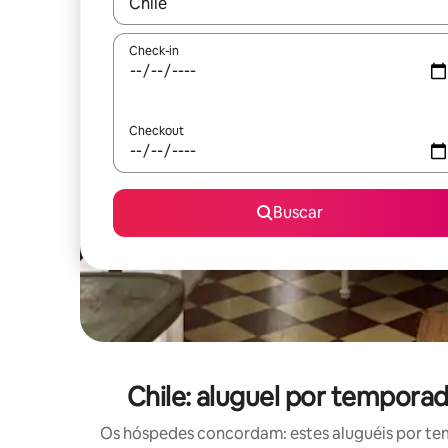
Quando os resultados estiverem disponíveis, expl
Check-in
Checkout
Buscar
Chile: aluguel por tempor
Os hóspedes concordam: estes aluguéis por te