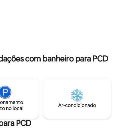
móvel de empresa separada para
uma cama
emergências) Perto das estações de
 - banheiro
metrô El Golf, Tobalaba. Fico feliz em
ajudá-lo online a qualquer momento. Em
uma emergência, vamos ajudá-lo
is e
pessoalmente. Segurança total,
construção à prova de terremoto. Kit de
emergência na cozinha.
odações com banheiro para PCD
ionamento
Ar-condicionado
to no local
 para PCD