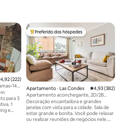
Cabana ⋅
Preferido dos hóspedes
Prefe
Entre os melhores preferidos dos hóspedes
Entre o
Chalé em
Cabana um quarto grande, até 2
pessoas,
para o ma
cama de c
cozinha e
TV SMART
ENTEL 40
,92 de uma avaliação média de 5, 222 avaliações
4,92 (222)
com teclado nu
camas•14
ções
Apartamento ⋅ Las Condes
4,93 de uma avaliação 
4,93 (382)
interno g
 em
Apartamento aconchegante, 2D/2B
portaria 24 
to para 3
estacionamento em El Golf
Decoração encantadora e grandes
estimaçã
iva. 1
janelas com vista para a cidade. Sala de
de 10.000
estar grande e bonita. Você pode relaxar
com escadas. C
o -
ou realizar reuniões de negócios nele.
 Sala de
Grandes TVs HD em cada quarto, A/C e
aquecimento no inverno. Roteador fixo
 uma cama
de 800 mpps (mais dispositivo Wi-Fi
e e 1 cama