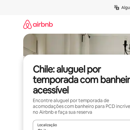
Pular
Algu
para
o
conteúdo
Chile: aluguel por
temporada com banhei
acessível
Encontre aluguel por temporada de
acomodações com banheiro para PCD incríve
no Airbnb e faça sua reserva
Localização