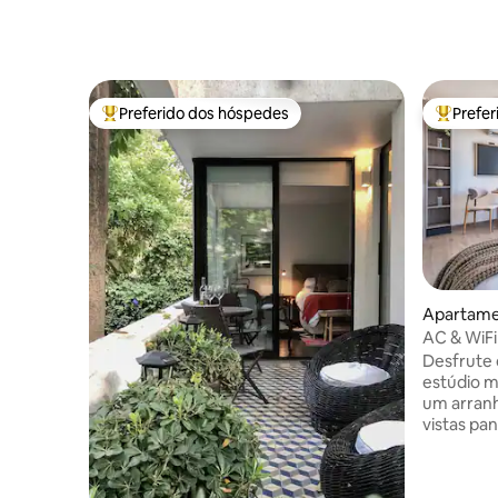
Preferido dos hóspedes
Prefe
Entre os melhores preferidos dos hóspedes
Entre os
Apartamen
AC & WiFi 
Design M
Desfrute 
estúdio 
um arranh
vistas pa
Cordilhei
minutos a
Bellavista