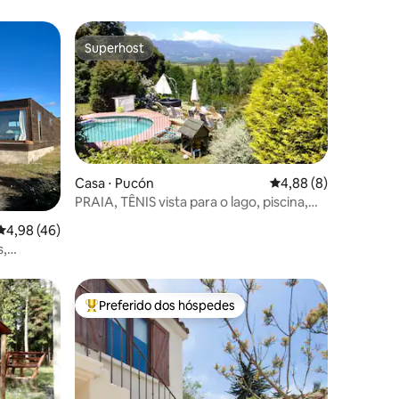
Superhost
Superhost
Casa ⋅ Pucón
4,88 de uma avaliaçã
4,88 (8)
PRAIA, TÊNIS vista para o lago, piscina,
tinaja
ções
4,98 de uma avaliação média de 5, 46 avaliações
4,98 (46)
s,
Preferido dos hóspedes
Entre os melhores preferidos dos hóspedes