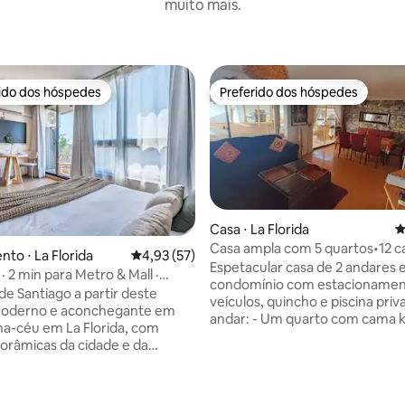
muito mais.
rido dos hóspedes
Preferido dos hóspedes
 melhores preferidos dos hóspedes
Preferido dos hóspedes
Casa ⋅ La Florida
4
Casa ampla com 5 quartos•12 
to ⋅ La Florida
4,93 de uma avaliação média de 5, 57 avalia
4,93 (57)
pessoas
Espetacular casa de 2 andares
· 2 min para Metro & Mall ·
condomínio com estacionamen
oderno
de Santiago a partir deste
veículos, quincho e piscina privat
moderno e aconchegante em
andar: - Um quarto com cama king e
a-céu em La Florida, com
banheiro privativo com chuveir
norâmicas da cidade e da
Quarto com beliche - Cozinha -
ra dos Andes. A apenas 2
estar e sala de jantar 2 pisos: - Quarto
 pé da estação de metrô
com uma cama de 2 lugares e
 La Florida (Linha 5) e do
de solteiro - Quarto com belich