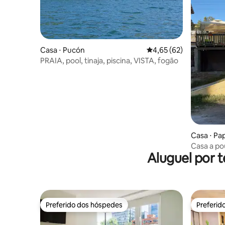
Cristobal, a poucos passos do
apartamento... Passear pelo funicular de
San Cristobal é uma delícia...
Casa ⋅ Pucón
4,65 de uma avaliação 
4,65 (62)
PRAIA, pool, tinaja, piscina, VISTA, fogão
Casa ⋅ Pa
Casa a po
Aluguel por 
aconchega
Preferido dos hóspedes
Preferid
Preferido dos hóspedes
Preferid