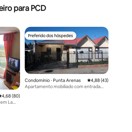
o
cidade
eiro para PCD
Preferido dos hóspedes
Preferido dos hóspedes
Condomínio ⋅ Punta Arenas
4,88 de uma avaliação
4,88 (43)
Apartamento mobiliado com entrada
independente
4,68 de uma avaliação média de 5, 80 avaliações
4,68 (80)
 em La