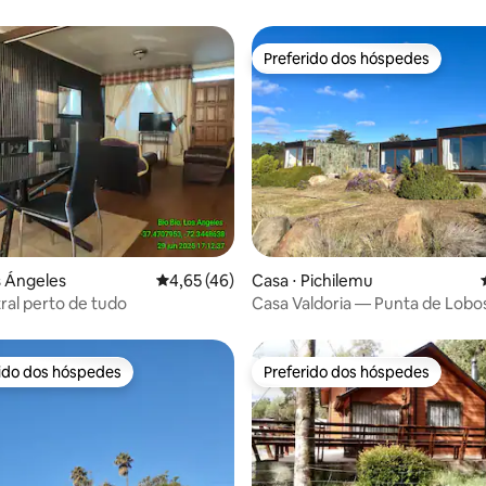
Preferido dos hóspedes
Preferido dos hóspedes
s Ángeles
4,65 de uma avaliação média de 5, 46 avalia
4,65 (46)
Casa ⋅ Pichilemu
ral perto de tudo
Casa Valdoria — Punta de Lobo
Pichilemu
rido dos hóspedes
Preferido dos hóspedes
 melhores preferidos dos hóspedes
Preferido dos hóspedes