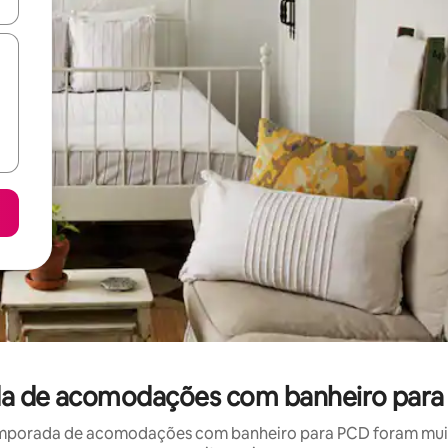
ore-os usando as seta para cima e para baixo do teclado ou tocando e
ada de acomodações com banheiro para
mporada de acomodações com banheiro para PCD foram muito