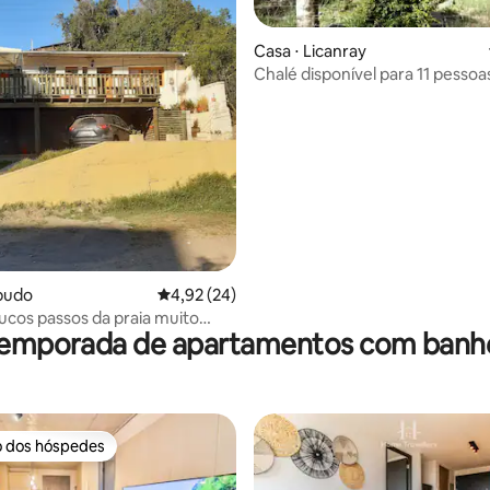
Casa ⋅ Licanray
Chalé disponível para 11 pesso
Lican Ray
média de 5, 62 avaliações
pudo
4,92 de uma avaliação média de 5, 24 avalia
4,92 (24)
ucos passos da praia muito
temporada de apartamentos com banh
nte e familiar!
o dos hóspedes
o dos hóspedes