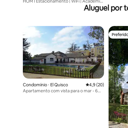
HOM I Estacionamento | WiFi | Academia
Aluguel por 
| AA | Acesso seguro
Preferid
Preferid
Condomínio ⋅ El Quisco
4,9 de uma avaliação 
4,9 (20)
Apartamento com vista para o mar - 6
pessoas - Central