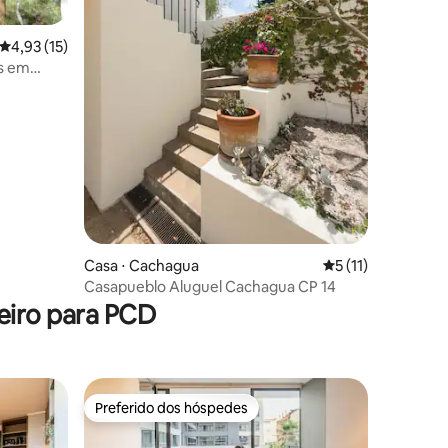
4,93 de uma avaliação média de 5, 15 avaliações
4,93 (15)
as em
Casa ⋅ Cachagua
5 de uma avaliação
5 (11)
ções
Casapueblo Aluguel Cachagua CP 14
eiro para PCD
Preferido dos hóspedes
Preferido dos hóspedes