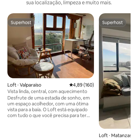
sua localização, limpeza e muito mais.
Superhost
Superhost
Superhost
Superhost
Loft ⋅ Valparaíso
4,89 de uma avaliação média de 
4,89 (160)
Vista linda, central, com aquecimento
Desfrute de uma estadia de sonho, em
um espaço acolhedor, com uma ótima
vista para a baía. O Loft está equipado
com tudo o que você precisa para ter
uma experiência muito confortável e
relaxante. Com localização estratégica,
perto de bares, restaurantes, parques,
Loft ⋅ Matanzas