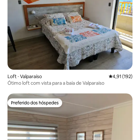
Loft ⋅ Valparaíso
4,91 de uma av
4,91 (192)
Ótimo loft com vista para a baía de Valparaíso
Preferido dos hóspedes
Preferido dos hóspedes