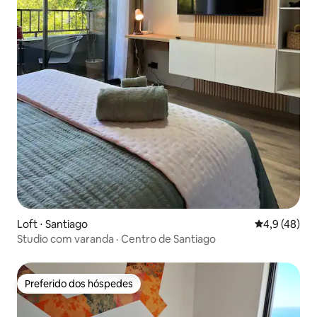
Loft ⋅ Santiago
4,9 de uma a
4,9 (48)
Studio com varanda · Centro de Santiago
Preferido dos hóspedes
Preferido dos hóspedes