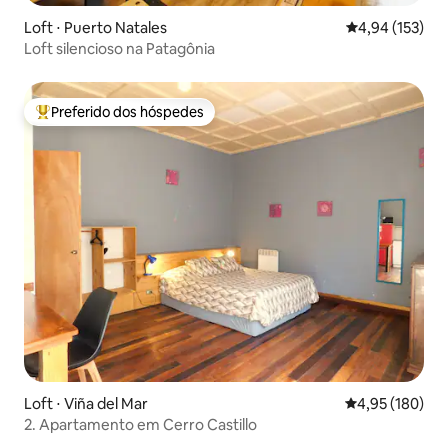
Loft ⋅ Puerto Natales
4,94 de uma av
4,94 (153)
Loft silencioso na Patagônia
Preferido dos hóspedes
Entre os melhores preferidos dos hóspedes
Loft ⋅ Viña del Mar
4,95 de uma av
4,95 (180)
2. Apartamento em Cerro Castillo