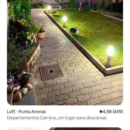
Loft ⋅ Punta Arenas
4,98 de uma ava
4,98 (449)
Departamentos Carrera, um lugar para descansar.