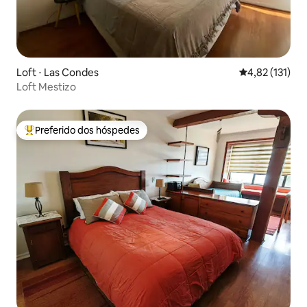
Loft ⋅ Las Condes
4,82 de uma av
4,82 (131)
Loft Mestizo
Preferido dos hóspedes
Entre os melhores preferidos dos hóspedes