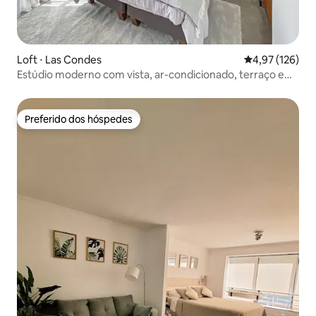
Loft ⋅ Las Condes
4,97 de uma av
4,97 (126)
Estúdio moderno com vista, ar-condicionado, terraço e
churrasqueira
Preferido dos hóspedes
Preferido dos hóspedes