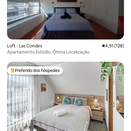
Loft ⋅ Las Condes
4,91 de uma av
4,91 (128)
Apartamento Estúdio, Ótima Localização
Preferido dos hóspedes
Entre os melhores preferidos dos hóspedes