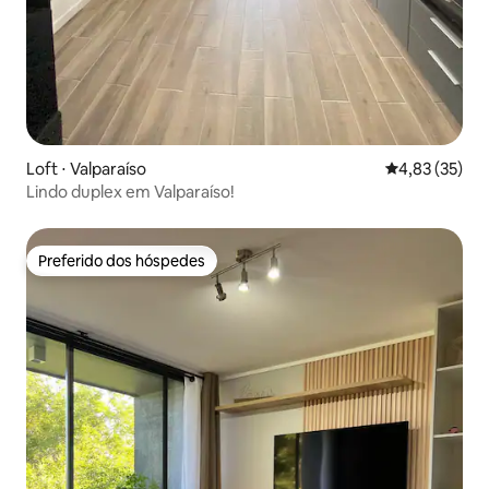
Loft ⋅ Valparaíso
4,83 de uma a
4,83 (35)
Lindo duplex em Valparaíso!
Preferido dos hóspedes
Preferido dos hóspedes