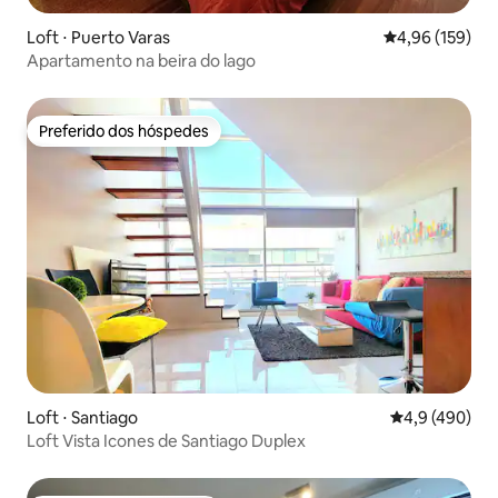
Loft ⋅ Puerto Varas
4,96 de uma av
4,96 (159)
Apartamento na beira do lago
Preferido dos hóspedes
Preferido dos hóspedes
Loft ⋅ Santiago
4,9 de uma av
4,9 (490)
Loft Vista Icones de Santiago Duplex