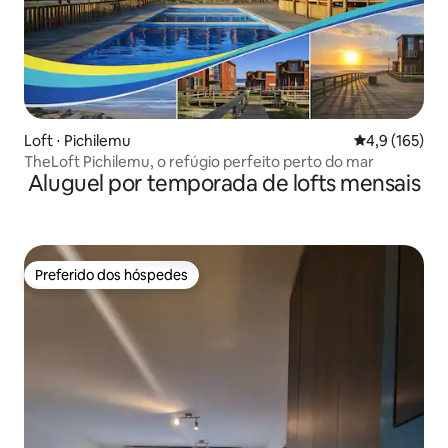
Loft ⋅ Pichilemu
4,9 de uma av
4,9 (165)
TheLoft Pichilemu, o refúgio perfeito perto do mar
Aluguel por temporada de lofts mensais
Preferido dos hóspedes
Preferido dos hóspedes