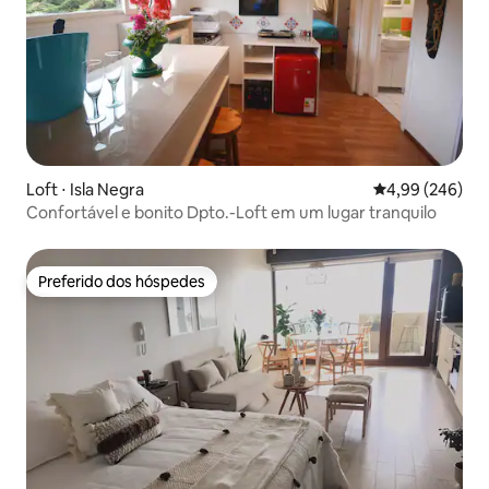
Loft ⋅ Isla Negra
4,99 de uma ava
4,99 (246)
Confortável e bonito Dpto.-Loft em um lugar tranquilo
Preferido dos hóspedes
Preferido dos hóspedes