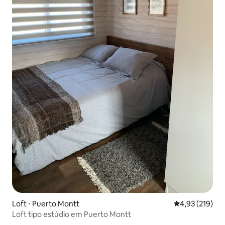
Loft ⋅ Puerto Montt
4,93 de uma av
4,93 (219)
Loft tipo estúdio em Puerto Montt