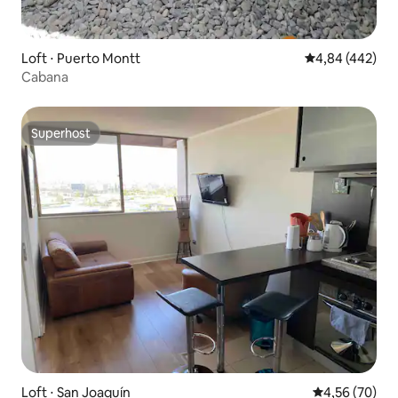
Loft ⋅ Puerto Montt
4,84 de uma av
4,84 (442)
Cabana
Superhost
Superhost
Loft ⋅ San Joaquín
4,56 de uma a
4,56 (70)