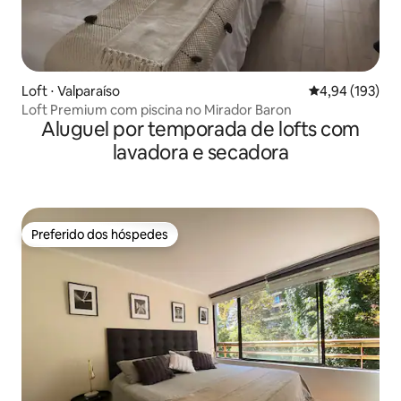
Loft ⋅ Valparaíso
4,94 de uma av
4,94 (193)
Loft Premium com piscina no Mirador Baron
Aluguel por temporada de lofts com
lavadora e secadora
Preferido dos hóspedes
Preferido dos hóspedes