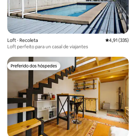
Loft ⋅ Recoleta
4,91 de uma av
4,91 (335)
Loft perfeito para un casal de viajantes
Preferido dos hóspedes
Preferido dos hóspedes