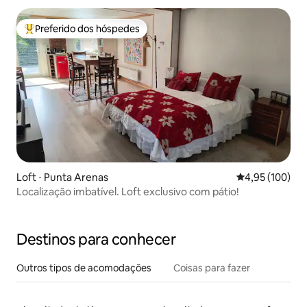
Preferido dos hóspedes
Entre os melhores preferidos dos hóspedes
Loft ⋅ Punta Arenas
4,95 de uma av
4,95 (100)
Localização imbatível. Loft exclusivo com pátio!
Destinos para conhecer
Outros tipos de acomodações
Coisas para fazer