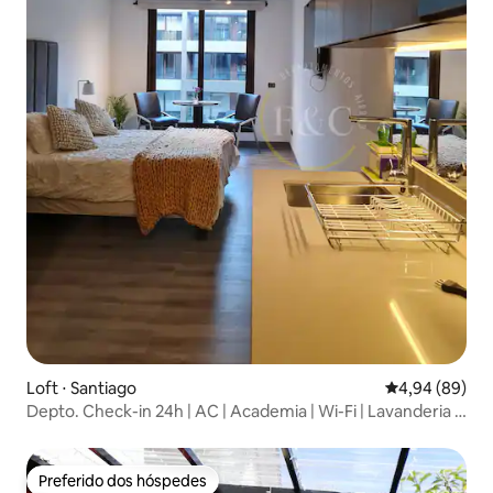
Loft ⋅ Santiago
4,94 de uma av
4,94 (89)
Depto. Check-in 24h | AC | Academia | Wi-Fi | Lavanderia |
Metrô
Preferido dos hóspedes
Preferido dos hóspedes