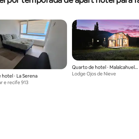
Quarto de hotel ⋅ Malalcahuell
o
Lodge Ojos de Nieve
 hotel ⋅ La Serena
r e recife 913