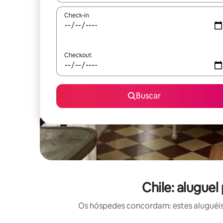
Check-in
Checkout
Buscar
Chile: alugue
Os hóspedes concordam: estes aluguéis 