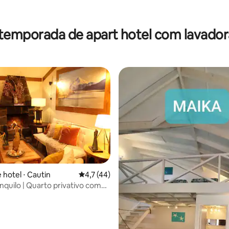
 temporada de apart hotel com lavador
média de 5, 57 avaliações
 hotel ⋅ Cautin
4,7 de uma avaliação média de 5, 44 avalia
4,7 (44)
nquilo | Quarto privativo com