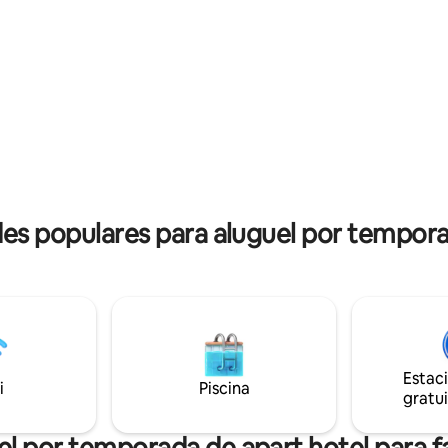
Lucia e Matta, que leva você a 
e central. Disponível com 1
cidade. Perto de locais turístico
asal e 2 camas de solteiro
culturais e gastronômicos, co
eu bilhete sem custo adicional
Santa Lucía, Palacio de La Mon
Museu de Belas Artes, Barrio La
Mercado.
es populares para aluguel por tempora
Estac
i
Piscina
gratui
l por temporada de apart hotel para f