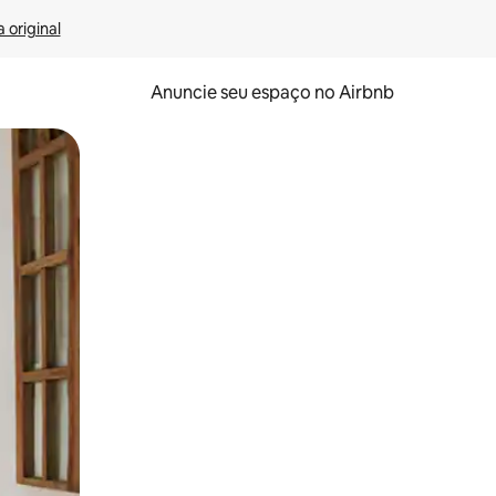
 original
Anuncie seu espaço no Airbnb
 deslizando o dedo na tela.