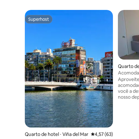
Superhost
Superhost
Quarto de
Acomodaç
Aproveite
acomodaç
você a de
nosso de
para você
Calama! Lu
como um c
tem uma v
do desert
supermerc
Quarto de hotel ⋅ Viña del Mar
4,57 de uma avaliação 
4,57 (63)
hospital. 