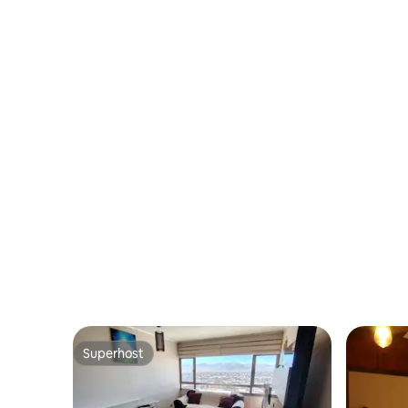
Superhost
Superhost