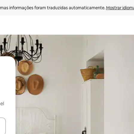
mas informações foram traduzidas automaticamente. 
Mostrar idioma
el
ore-os usando as seta para cima e para baixo do teclado ou tocando e