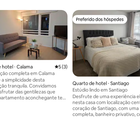
Preferido dos hóspedes
Preferido dos hóspedes
 hotel ⋅ Calama
5 de uma avaliação média de 5, 3 avalia
5 (3)
ão completa em Calama
 a simplicidade desta
Quarto de hotel ⋅ Santiago
ão tranquila. Convidamos
Estúdio lindo em Santiago
sfrutar das gentilezas que
Desfrute de uma experiência e
partamento aconchegante tem
nesta casa com localização cen
, localizado no coração de
coração de Santiago, com uma
gar perfeito para ir: sozinho,
completa, banheiro privativo, 
asal. Excelente localização
americana e Wi-Fi gratuito.
ista panorâmica espetacular
Estacionamento por preço extr
o de Calama. Perto de bancos,
moderno e seguro, com elevad
ados, shopping, cassino,
média de 5, 63 avaliações
concierge. A 10 minutos do me
simplicidade deste lugar