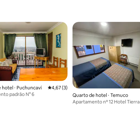
 hotel ⋅ Puchuncaví
4,67 de uma avaliação média de 5, 3 avalia
4,67 (3)
nto padrão N° 6
Quarto de hotel ⋅ Temuco
Apartamento nº 12 Hotel Tierra