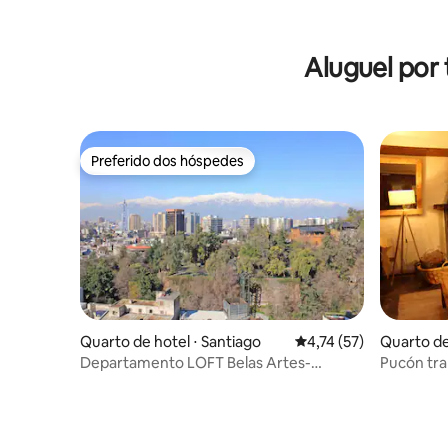
Aluguel por
Preferido dos hóspedes
Preferido dos hóspedes
Quarto de hotel ⋅ Santiago
4,74 de uma avaliação 
4,74 (57)
Quarto de
Departamento LOFT Belas Artes-
Pucón tra
Merced-Huérfanos
banheiro