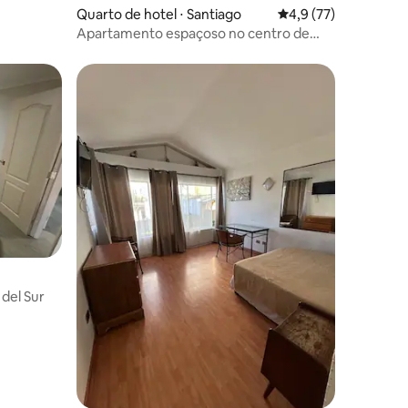
Quarto de hotel ⋅ Santiago
4,9 de uma avaliação
4,9 (77)
Apartamento espaçoso no centro de
Santiago
ções
 del Sur