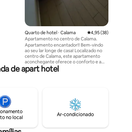
toda a
s,
mo Cerro
eda,
starria e
Quarto de hotel ⋅ Calama
4,95 de uma avaliação
4,95 (38)
Apartamento no centro de Calama.
Apartamento encantador!! Bem-vindo
ao seu lar longe de casa! Localizado no
centro de Calama, este apartamento
aconchegante oferece o conforto e a
da de apart hotel
localização perfeita para explorar a
cidade. Com vistas panorâmicas de suas
janelas, você desfrutará de belos pores
do sol e da vibrante atmosfera urbana.
Ideal para viajantes que procuram
conveniência, conforto e conexão com a
vida local. Perfeito para casais, viajantes
de negócios ou aventureiros individuais.
ionamento
Esperamos por você!
Ar-condicionado
to no local
amílias