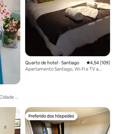
Quarto de hotel ⋅ Santiago
4,54 de uma avaliação 
4,54 (109)
Apartamento Santiago, Wi-Fi e TV a
cabo.
Cidade e
Preferido dos hóspedes
Preferido dos hóspedes