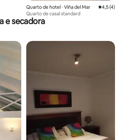
Quarto de hotel ⋅ Viña del Mar
4,5 de uma avaliaçã
4,5 (4)
Quarto de casal standard
a e secadora
ções