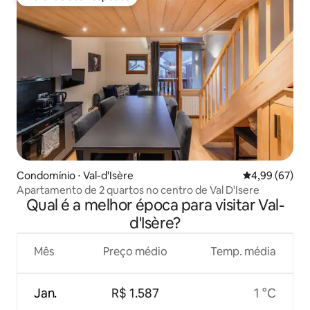
Preferido dos hóspedes
Condomínio ⋅ Val-d'Isère
4,99 de uma a
4,99 (67)
Apartamento de 2 quartos no centro de Val D'Isere
Qual é a melhor época para visitar Val-
d'Isère?
Mês
Preço médio
Temp. média
Jan.
R$ 1.587
1 °C