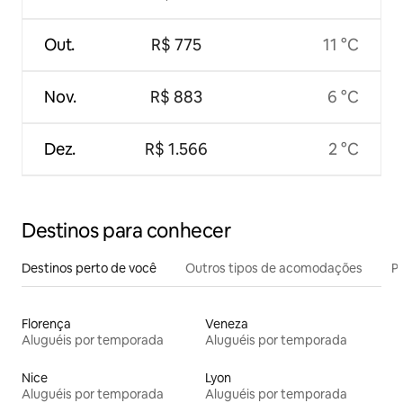
Out.
R$ 775
11 °C
Nov.
R$ 883
6 °C
Dez.
R$ 1.566
2 °C
Destinos para conhecer
Destinos perto de você
Outros tipos de acomodações
Pr
Florença
Veneza
Aluguéis por temporada
Aluguéis por temporada
Nice
Lyon
Aluguéis por temporada
Aluguéis por temporada