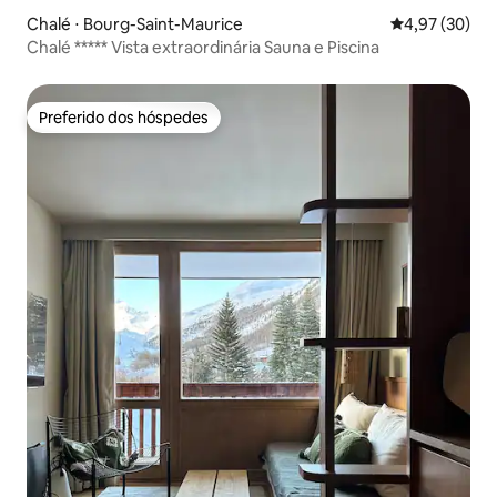
Chalé ⋅ Bourg-Saint-Maurice
4,97 de uma a
4,97 (30)
Chalé ***** Vista extraordinária Sauna e Piscina
Preferido dos hóspedes
Preferido dos hóspedes