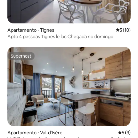
Apartamento ⋅ Tignes
5 de uma a
5 (10)
Apto 4 pessoas Tignes le lac Chegada no domingo
Superhost
Superhost
Apartamento ⋅ Val-d'Isère
5 de uma 
5 (3)