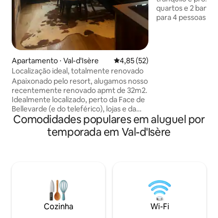
quartos e 2 banhe
para 4 pessoas. Totalmente equipado e
com box e armário 
venha aproveitar 
apartamento!! Apartamento de 55 m2
localizado em zon
Apartamento ⋅ Val-d'Isère
4,85 de uma avaliação média de
4,85 (52)
ao centro. 2 quart
Localização ideal, totalmente renovado
1 sala com cozinha.
Apaixonado pelo resort, alugamos nosso
apartamento pode
recentemente renovado apmt de 32m2.
pessoas, é totalm
Idealmente localizado, perto da Face de
com uma vaga na
Bellevarde (e do teleférico), lojas e da
armário privativo
Comodidades populares em aluguel por
frente de neve. 2 quartos
esqui.
independentes (2 camas de casal
temporada em Val-d'Isère
140x200; 1 edredom de casal por cama).
Vaso sanitário separado. Varanda
pequena Lavadora e secadora, banheira
de hidromassagem. Máquina de lavar
louça, micro-ondas, Nespresso, chaleira,
2 TVs, máquina de raclette/fondue, etc.
Secador de botas de esqui Armário de
esqui Wi-Fi gratuito Cofre Limpeza e
Cozinha
Wi-Fi
camas feitas