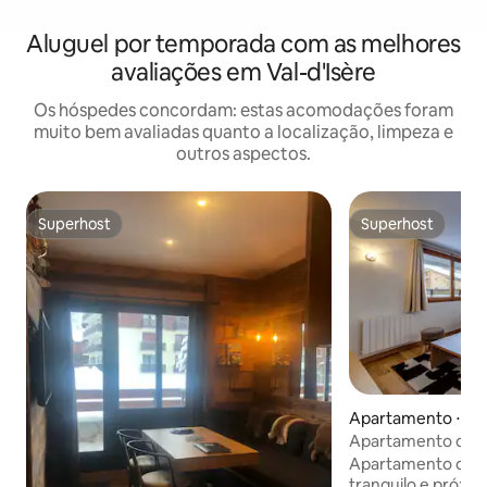
Aluguel por temporada com as melhores
avaliações em Val-d'Isère
Os hóspedes concordam: estas acomodações foram
muito bem avaliadas quanto a localização, limpeza e
outros aspectos.
Superhost
Superhost
Superhost
Superhost
Apartamento ⋅ Val
Apartamento de l
confortos
Apartamento de 55
tranquilo e próxi