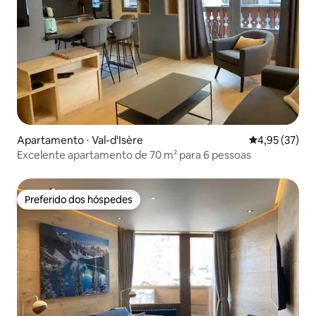
Apartamento ⋅ Val-d'Isère
4,95 de uma a
4,95 (37)
Excelente apartamento de 70 m² para 6 pessoas
Preferido dos hóspedes
Preferido dos hóspedes