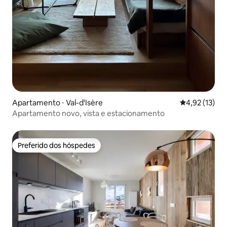
Apartamento ⋅ Val-d'Isère
4,92 de uma a
4,92 (13)
Apartamento novo, vista e estacionamento
Preferido dos hóspedes
Preferido dos hóspedes