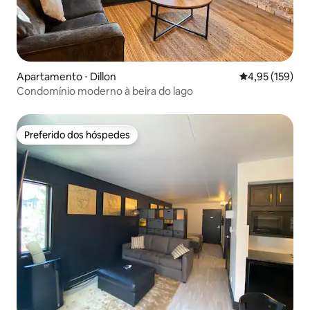
Apartamento ⋅ Dillon
4,95 de uma av
4,95 (159)
Condomínio moderno à beira do lago
Preferido dos hóspedes
Preferido dos hóspedes