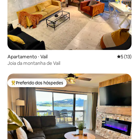
Apartamento ⋅ Vail
5 de uma a
5 (13)
Joia da montanha de Vail
Preferido dos hóspedes
Entre os melhores preferidos dos hóspedes