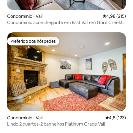
Condomínio ⋅ Vail
4,98 de uma av
4,98 (215)
Condomínio aconchegante em East Vail em Gore Creek!
#008412
Preferido dos hóspedes
Preferido dos hóspedes
Condomínio ⋅ Vail
4,8 de uma av
4,8 (123)
Lindo 2 quartos-2 banheiros Platinum Grade Vail