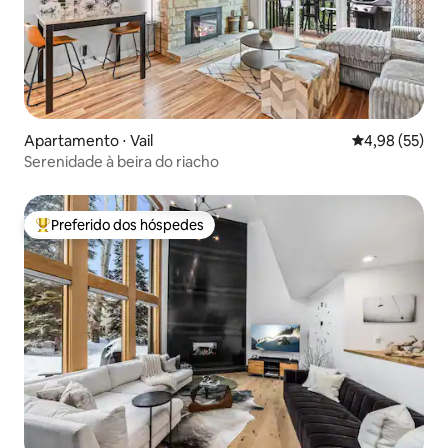
Apartamento ⋅ Vail
4,98 de uma a
4,98 (55)
Serenidade à beira do riacho
Preferido dos hóspedes
Entre os melhores preferidos dos hóspedes