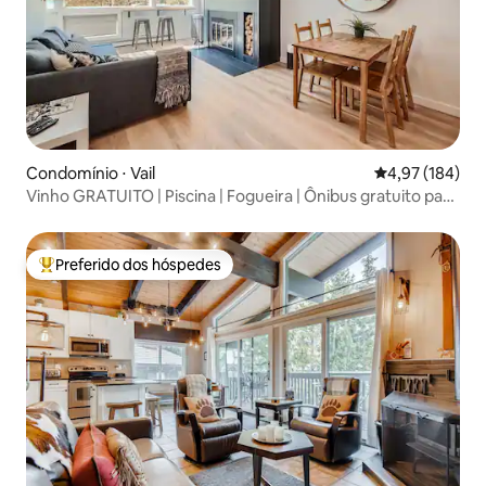
Condomínio ⋅ Vail
4,97 de uma av
4,97 (184)
Vinho GRATUITO | Piscina | Fogueira | Ônibus gratuito para
Vail
Preferido dos hóspedes
Entre os melhores preferidos dos hóspedes