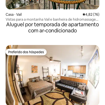
Casa ⋅ Vail
4,82 de uma a
4,82 (76)
Vistas para a montanha Vail e banheira de hidromassagem
Aluguel por temporada de apartamento
no terraço LH314
com ar-condicionado
Preferido dos hóspedes
Preferido dos hóspedes