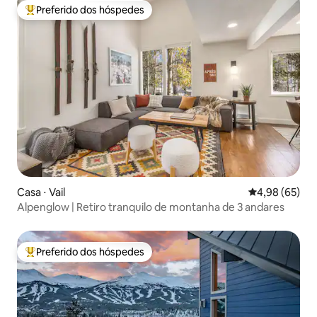
Preferido dos hóspedes
Entre os melhores preferidos dos hóspedes
Casa ⋅ Vail
4,98 de uma a
4,98 (65)
Alpenglow | Retiro tranquilo de montanha de 3 andares
Preferido dos hóspedes
Entre os melhores preferidos dos hóspedes