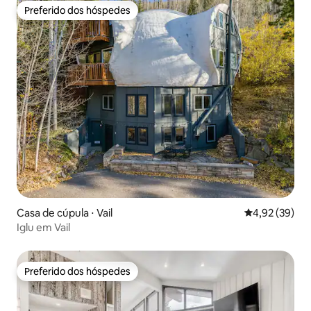
Preferido dos hóspedes
Preferido dos hóspedes
Casa de cúpula ⋅ Vail
4,92 de uma a
4,92 (39)
Iglu em Vail
Preferido dos hóspedes
Preferido dos hóspedes