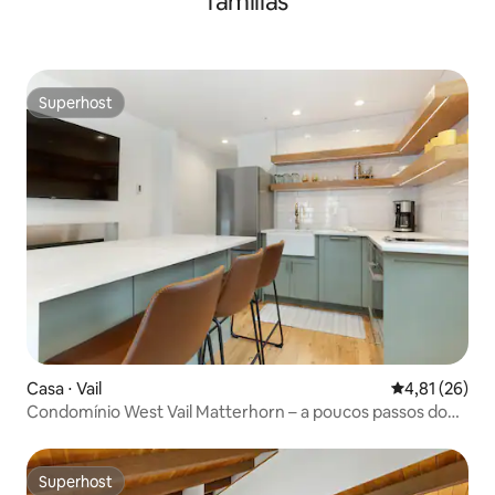
famílias
Superhost
Superhost
Casa ⋅ Vail
4,81 de uma a
4,81 (26)
Condomínio West Vail Matterhorn – a poucos passos do
ônibus
Superhost
Superhost