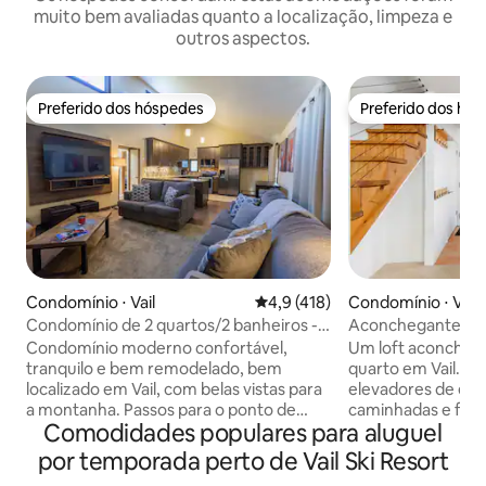
muito bem avaliadas quanto a localização, limpeza e
outros aspectos.
Preferido dos hóspedes
Preferido dos hó
Preferido dos hóspedes
Preferido dos hó
Condomínio ⋅ Vail
4,9 de uma avaliação média de 
4,9 (418)
Condomínio ⋅ Vail
Condomínio de 2 quartos/2 banheiros -
Aconchegante, re
sem animais de estimação, kings/twins*
silencioso, banhe
Condomínio moderno confortável,
Um loft aconcheg
churrasqueira
tranquilo e bem remodelado, bem
quarto em Vail. A
localizado em Vail, com belas vistas para
elevadores de esqu
a montanha. Passos para o ponto de
caminhadas e fáci
Comodidades populares para aluguel
ônibus gratuito da cidade de Vail e
Creek. O ônibus gratuito de transporte
apenas 10 minutos de carro da aldeia e
de esquiers para 
por temporada perto de Vail Ski Resort
da área de esqui. A uma curta distância a
Há uma banheira 