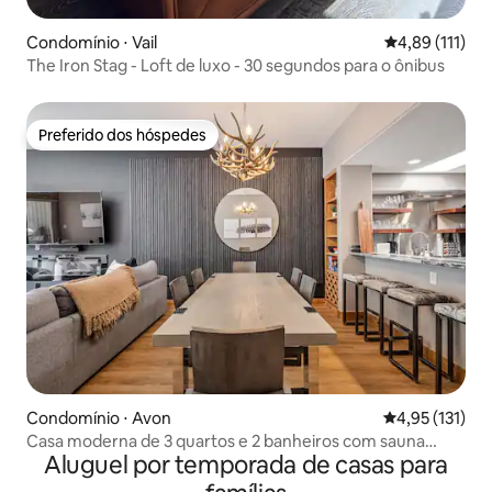
Condomínio ⋅ Vail
4,89 de uma av
4,89 (111)
The Iron Stag - Loft de luxo - 30 segundos para o ônibus
Preferido dos hóspedes
Preferido dos hóspedes
Condomínio ⋅ Avon
4,95 de uma av
4,95 (131)
Casa moderna de 3 quartos e 2 banheiros com sauna
Aluguel por temporada de casas para
perto de BC/Vail