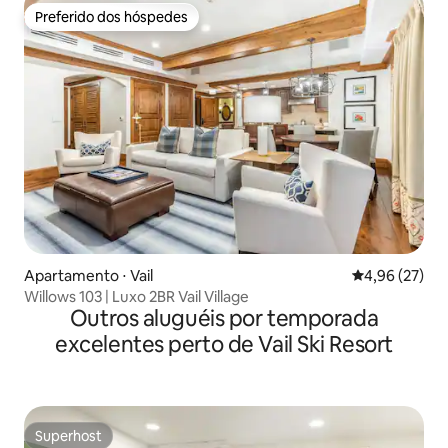
Preferido dos hóspedes
Preferido dos hóspedes
Apartamento ⋅ Vail
4,96 de uma a
4,96 (27)
Willows 103 | Luxo 2BR Vail Village
Outros aluguéis por temporada
excelentes perto de Vail Ski Resort
Superhost
Superhost