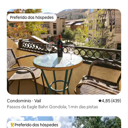
Preferido dos hóspedes
Preferido dos hóspedes
Condomínio ⋅ Vail
4,85 de uma av
4,85 (439)
Passos da Eagle Bahn Gondola; 1 min das pistas
Preferido dos hóspedes
Entre os melhores preferidos dos hóspedes