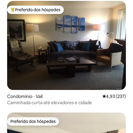
Preferido dos hóspedes
Entre os melhores preferidos dos hóspedes
Condomínio ⋅ Vail
4,93 de uma av
4,93 (237)
Caminhada curta até elevadores e cidade
Preferido dos hóspedes
Preferido dos hóspedes