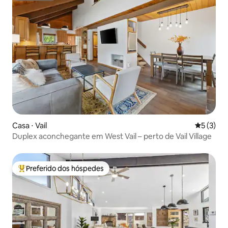
Casa ⋅ Vail
5 de uma 
5 (3)
Duplex aconchegante em West Vail – perto de Vail Village
Preferido dos hóspedes
Entre os melhores preferidos dos hóspedes