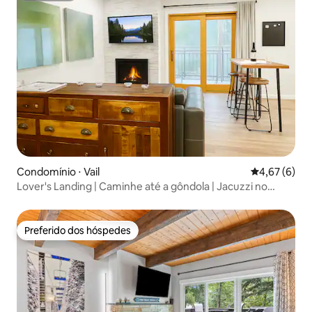
Condomínio ⋅ Vail
4,67 de uma 
4,67 (6)
Lover's Landing | Caminhe até a gôndola | Jacuzzi no
terraço
Preferido dos hóspedes
Preferido dos hóspedes