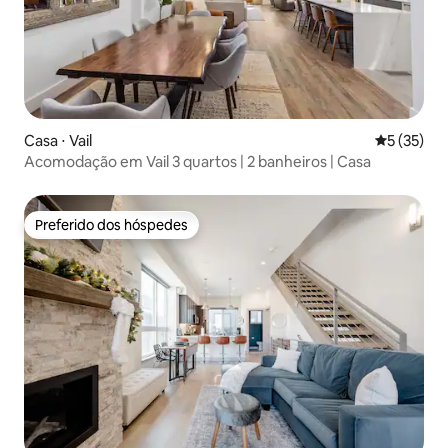
Casa ⋅ Vail
5 de uma a
5 (35)
Acomodação em Vail 3 quartos | 2 banheiros | Casa
Preferido dos hóspedes
Preferido dos hóspedes