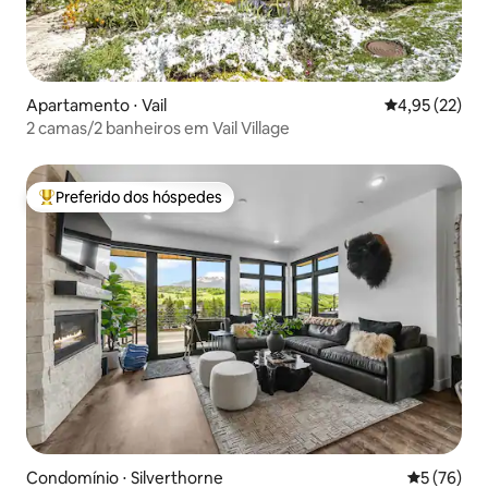
Apartamento ⋅ Vail
4,95 de uma a
4,95 (22)
2 camas/2 banheiros em Vail Village
Preferido dos hóspedes
Entre os melhores preferidos dos hóspedes
Condomínio ⋅ Silverthorne
5 de uma a
5 (76)