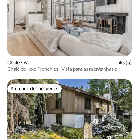
Chalé ⋅ Vail
5 de uma 
5 (6)
Chalé de luxo Frenchies | Vista para as montanhas e
ônibus urbano grátis
Preferido dos hóspedes
Preferido dos hóspedes