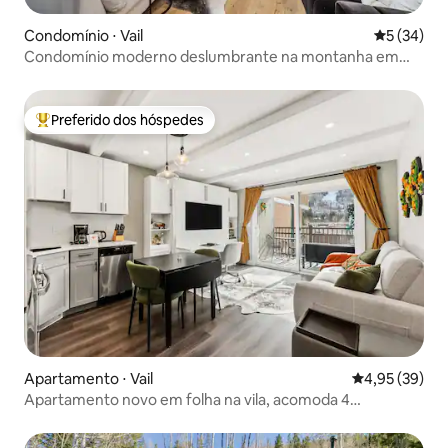
Condomínio ⋅ Vail
5 de uma a
5 (34)
Condomínio moderno deslumbrante na montanha em
Vail
Preferido dos hóspedes
Entre os melhores preferidos dos hóspedes
Apartamento ⋅ Vail
4,95 de uma a
4,95 (39)
Apartamento novo em folha na vila, acomoda 4
confortavelmente