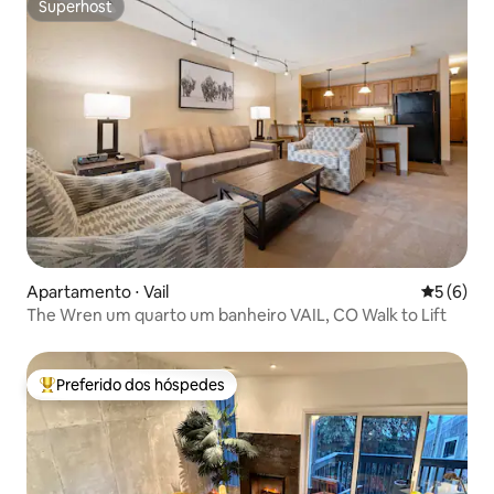
Superhost
Superhost
Apartamento ⋅ Vail
5 de uma 
5 (6)
The Wren um quarto um banheiro VAIL, CO Walk to Lift
Preferido dos hóspedes
Entre os melhores preferidos dos hóspedes