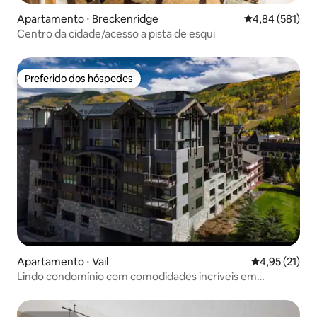
Apartamento ⋅ Breckenridge
4,84 de uma av
4,84 (581)
Centro da cidade/acesso a pista de esqui
Preferido dos hóspedes
Preferido dos hóspedes
Apartamento ⋅ Vail
4,95 de uma a
4,95 (21)
Lindo condomínio com comodidades incríveis em
Lionshead.