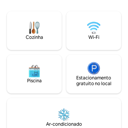
pé de restaurantes, bares e mercearias
ar livre durante t
de West Vail. O quarto principal pode ser
de temporada de 
configurado com uma cama king size ou
diversão. A propri
duas camas de solteiro e o 2º quarto
3,3 km do Vail Nor
também pode ser configurado com uma
Vail Golf Club e a
cama king size ou duas camas de
Condado de Eagle. O condomínio incl
solteiro. 2 vagas de estacionamento
Wi-Fi, cozinha, pr
Cozinha
Wi-Fi
para hóspedes. O HOA não permite
pessoal e uma mer
animais de estimação. Ar condicionado
minutos de distânc
na área de estar principal.
Estacionamento
Piscina
gratuito no local
Ar-condicionado