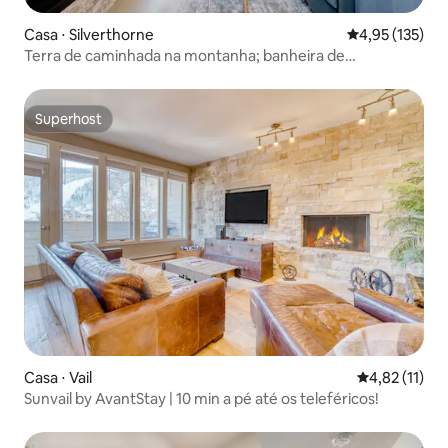
Casa ⋅ Silverthorne
4,95 de uma av
4,95 (135)
Terra de caminhada na montanha; banheira de
hidromassagem privativa no terraço!
Superhost
Superhost
Casa ⋅ Vail
4,82 de uma a
4,82 (11)
Sunvail by AvantStay | 10 min a pé até os teleféricos!