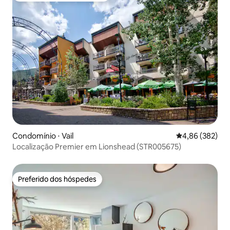
Condomínio ⋅ Vail
4,86 de uma ava
4,86 (382)
Localização Premier em Lionshead (STR005675)
Preferido dos hóspedes
Preferido dos hóspedes