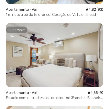
Apartamento ⋅ Vail
4,82 de uma a
4,82 (93)
1 minuto a pé do teleférico! Coração de Vail Lionshead
Superhost
Superhost
Apartamento ⋅ Vail
4,56 de uma 
4,56 (9)
Estúdio com entrada/saída de esqui no 3º andar | Banheira
de hidromassagem | Piscina