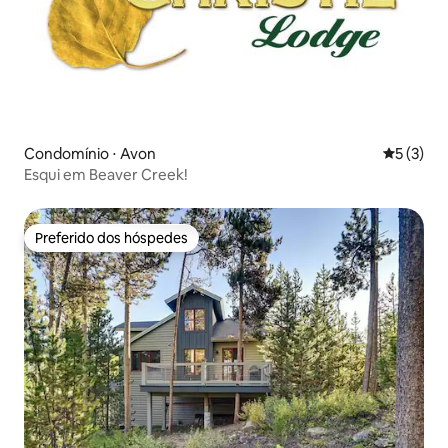
Condomínio ⋅ Avon
5 de uma 
5 (3)
Esqui em Beaver Creek!
Preferido dos hóspedes
Preferido dos hóspedes