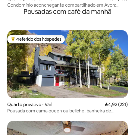
Condomínio aconchegante compartilhado em Avon:
Pousadas com café da manhã
Localização, Localização!
Preferido dos hóspedes
Entre os melhores preferidos dos hóspedes
Quarto privativo ⋅ Vail
4,92 de uma av
4,92 (221)
Pousada com cama queen ou beliche, banheira de
hidromassagem