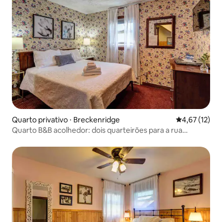
Quarto privativo ⋅ Breckenridge
4,67 de uma a
4,67 (12)
Quarto B&B acolhedor: dois quarteirões para a rua
principal