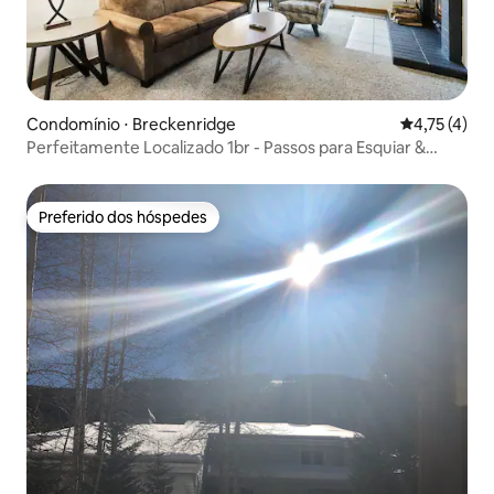
Condomínio ⋅ Breckenridge
4,75 de uma 
4,75 (4)
Perfeitamente Localizado 1br - Passos para Esquiar &
Apres Fun
Preferido dos hóspedes
Preferido dos hóspedes