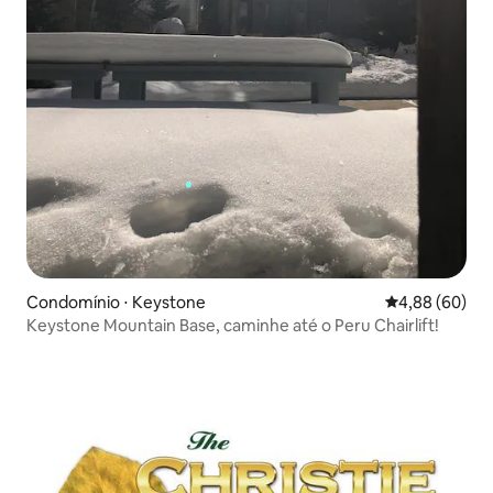
Condomínio ⋅ Keystone
4,88 de uma av
4,88 (60)
Keystone Mountain Base, caminhe até o Peru Chairlift!