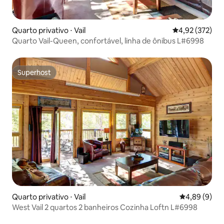
Quarto privativo ⋅ Vail
4,92 de uma av
4,92 (372)
Quarto Vail-Queen, confortável, linha de ônibus L#6998
Superhost
Superhost
Quarto privativo ⋅ Vail
4,89 de uma 
4,89 (9)
West Vail 2 quartos 2 banheiros Cozinha Loftn L#6998