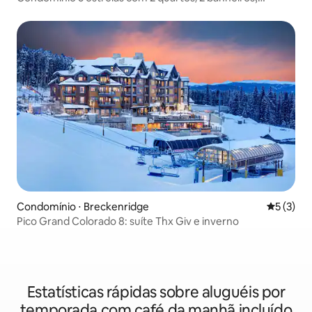
entrada/saída para esqui e serviço de limpeza diário!
Condomínio ⋅ Breckenridge
5 de uma 
5 (3)
Pico Grand Colorado 8: suíte Thx Giv e inverno
Estatísticas rápidas sobre aluguéis por
temporada com café da manhã incluído