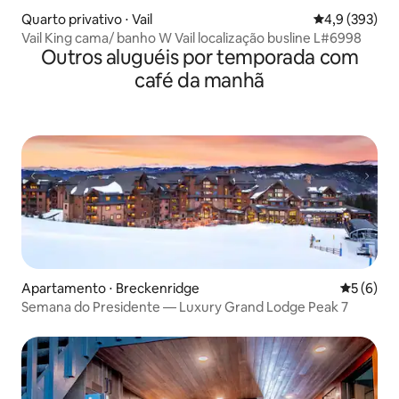
Quarto privativo ⋅ Vail
4,9 de uma av
4,9 (393)
Vail King cama/ banho W Vail localização busline L#6998
Outros aluguéis por temporada com
café da manhã
Apartamento ⋅ Breckenridge
5 de uma 
5 (6)
Semana do Presidente — Luxury Grand Lodge Peak 7