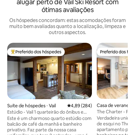
alugar perto de Vail Ski Resort com
ótimas avaliações
Os hóspedes concordam: estas acomodações foram
muito bem avaliadas quanto a localização, limpeza e
outros aspectos.
Preferido dos hóspedes
Preferido dos hó
Entre os melhores preferidos dos hóspedes
Preferido dos hó
Casa de veraneio 
Suíte de hóspedes ⋅ Vail
4,89 de uma avaliação média de 5
4,89 (284)
eek
The Charter - Pist
Estúdio - Vail 1 quarteirão do ônibus e
privacidade
elevador Cascade perto
Verdadeira unidad
Este é um charmoso quarto estúdio com
de esqui no The Ch
balcão de café da manhã e banheiro
apartamento priva
privativo. Faz parte da nossa casa