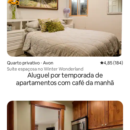
Quarto privativo ⋅ Avon
4,85 de uma av
4,85 (184)
Suíte espaçosa no Winter Wonderland
Aluguel por temporada de
apartamentos com café da manhã