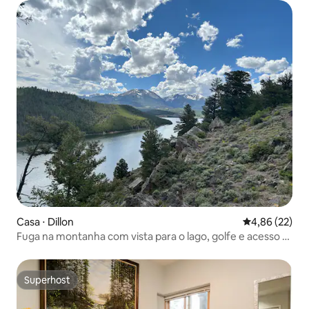
Casa ⋅ Dillon
4,86 de uma a
4,86 (22)
Fuga na montanha com vista para o lago, golfe e acesso a
trilhas
Superhost
Superhost