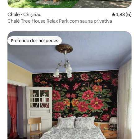
Chalé ⋅ Chișinău
4,83 de uma 
4,83 (6)
Chalé Tree House Relax Park com sauna privativa
Preferido dos hóspedes
Preferido dos hóspedes