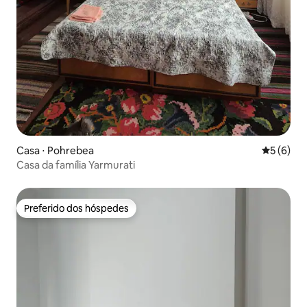
Casa ⋅ Pohrebea
5 de uma 
5 (6)
Casa da família Yarmurati
Preferido dos hóspedes
Preferido dos hóspedes