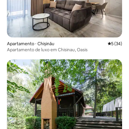
Apartamento ⋅ Chișinău
5 de uma a
5 (34)
Apartamento de luxo em Chisinau, Oasis