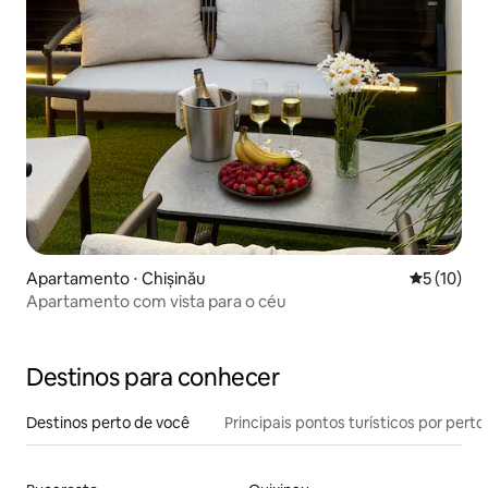
Apartamento ⋅ Chișinău
5 de uma a
5 (10)
Apartamento com vista para o céu
Destinos para conhecer
Destinos perto de você
Principais pontos turísticos por perto