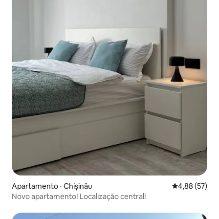
Apartamento ⋅ Chișinău
4,88 de uma a
4,88 (57)
Novo apartamento! Localização central!