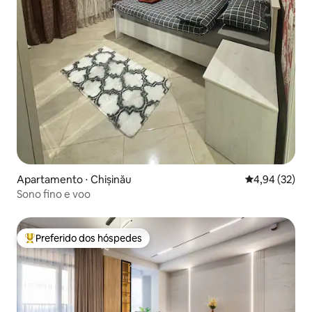
Apartamento ⋅ Chișinău
4,94 de uma a
4,94 (32)
Sono fino e voo
Preferido dos hóspedes
Entre os melhores preferidos dos hóspedes