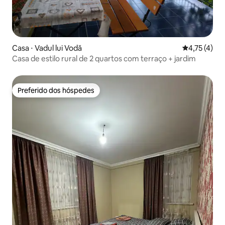
Casa ⋅ Vadul lui Vodă
4,75 de uma 
4,75 (4)
Casa de estilo rural de 2 quartos com terraço + jardim
Preferido dos hóspedes
Preferido dos hóspedes