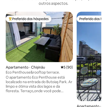
outros aspectos.
Preferido dos hóspedes
Preferido dos hó
Entre os melhores preferidos dos hóspedes
Preferido dos hó
Apartamento ⋅ Chișinău
5 de uma avaliação média de
5 (90)
Eco Penthouse&rooftop terrace.
O apartamento Eco Penthouse está
localizado na entrada do Butoiaş Park. Ar
limpo e ótima vista dos lagos e da
floresta. Terraço,onde você pode
encontrar o nascer do sol e tomar um
banho quente no telhado. No 1º andar há
2 quartos e um banheiro ; no 2º andar há
Apartamento ⋅ Ch