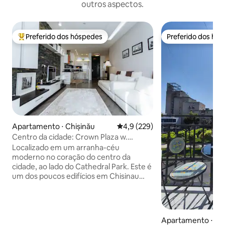
outros aspectos.
Preferido dos hóspedes
Preferido dos hó
Entre os melhores preferidos dos hóspedes
Preferido dos hó
Apartamento ⋅ Chișinău
4,9 de uma avaliação média de 
4,9 (229)
Centro da cidade: Crown Plaza w.
Cathedral View & Gym
Localizado em um arranha-céu
moderno no coração do centro da
cidade, ao lado do Cathedral Park. Este é
um dos poucos edifícios em Chisinau
com concierge e segurança 24/7
diretamente localizado no saguão para
um máximo de segurança. O prédio
dispõe de uma academia totalmente
Apartamento ⋅ Ch
equipada e um parque infantil ao ar livre