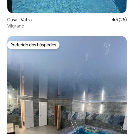
Casa ⋅ Vatra
5 de uma a
5 (26)
Vilgrand
Preferido dos hóspedes
Preferido dos hóspedes