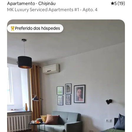
Apartamento ⋅ Chișinău
5 de uma a
5 (19)
MK Luxury Serviced Apartments #1 - Apto. 4
Preferido dos hóspedes
Entre os melhores preferidos dos hóspedes