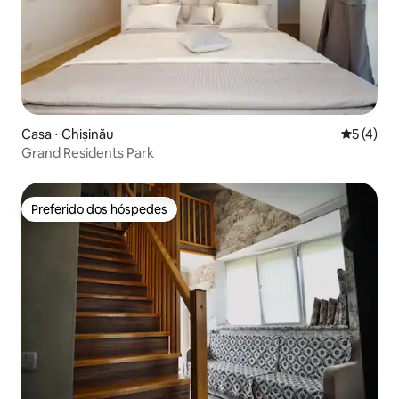
Casa ⋅ Chișinău
5 de uma 
5 (4)
Grand Residents Park
Preferido dos hóspedes
Preferido dos hóspedes