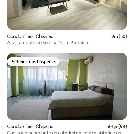
Condomínio ⋅ Chișinău
5 de uma a
5 (50)
Apartamento de luxo na Torre Premium
Preferido dos hóspedes
Preferido dos hóspedes
Condomínio ⋅ Chișinău
4,9 de uma a
4,9 (99)
Canto aconchegante da catedral no centro histórico da