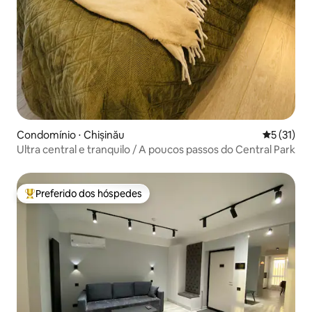
Condomínio ⋅ Chișinău
5 de uma a
5 (31)
Ultra central e tranquilo / A poucos passos do Central Park
Preferido dos hóspedes
Entre os melhores preferidos dos hóspedes