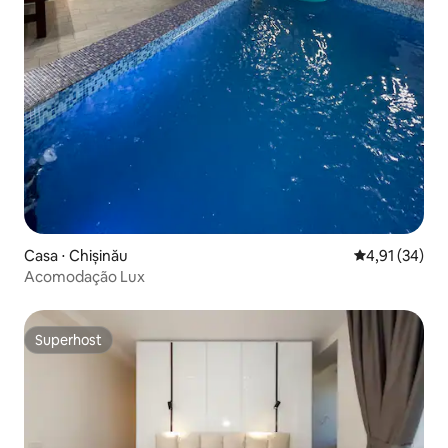
Casa ⋅ Chișinău
4,91 de uma a
4,91 (34)
Acomodação Lux
Superhost
Superhost