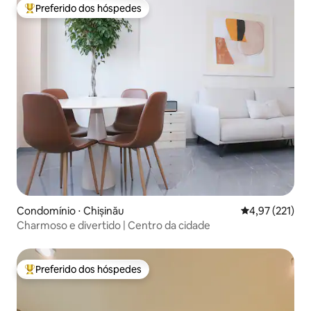
Preferido dos hóspedes
Entre os melhores preferidos dos hóspedes
Condomínio ⋅ Chișinău
4,97 de uma av
4,97 (221)
Charmoso e divertido | Centro da cidade
Preferido dos hóspedes
Entre os melhores preferidos dos hóspedes