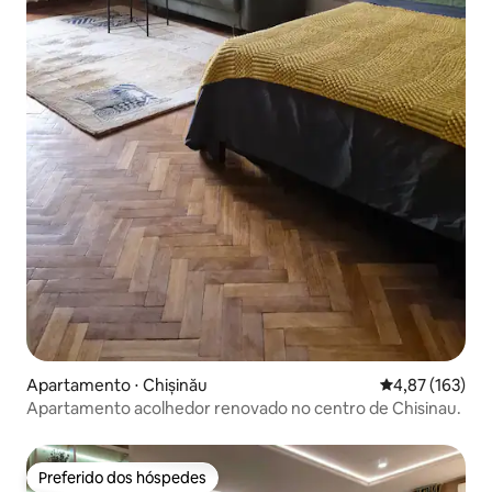
Apartamento ⋅ Chișinău
4,87 de uma av
4,87 (163)
Apartamento acolhedor renovado no centro de Chisinau.
Preferido dos hóspedes
Preferido dos hóspedes