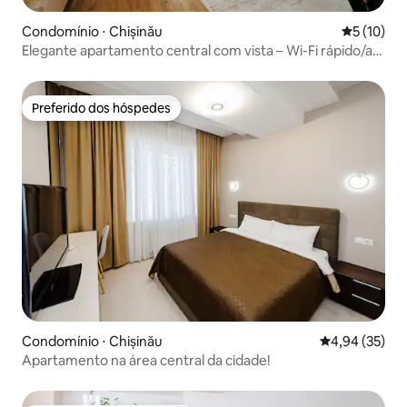
Condomínio ⋅ Chișinău
5 de uma a
5 (10)
Elegante apartamento central com vista – Wi-Fi rápido/ar-
condicionado
Preferido dos hóspedes
Preferido dos hóspedes
Condomínio ⋅ Chișinău
4,94 de uma a
4,94 (35)
Apartamento na área central da cidade!