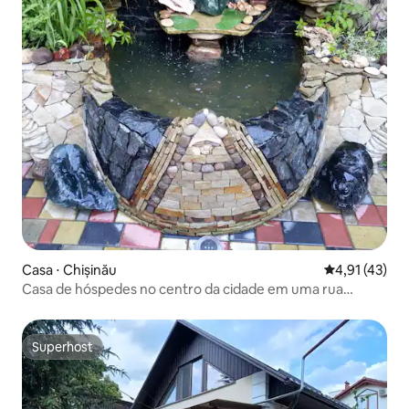
Casa ⋅ Chișinău
4,91 de uma a
4,91 (43)
Casa de hóspedes no centro da cidade em uma rua
silenciosa
Superhost
Superhost