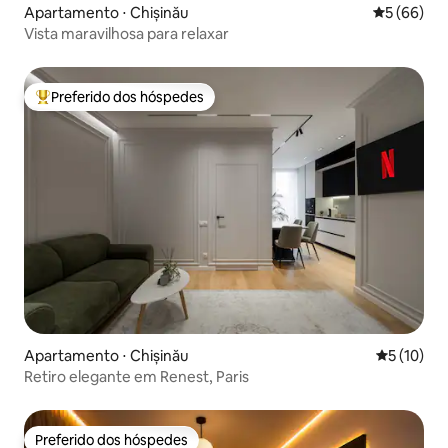
Apartamento ⋅ Chișinău
5 de uma a
5 (66)
Vista maravilhosa para relaxar
Preferido dos hóspedes
Entre os melhores preferidos dos hóspedes
Apartamento ⋅ Chișinău
5 de uma a
5 (10)
Retiro elegante em Renest, Paris
Preferido dos hóspedes