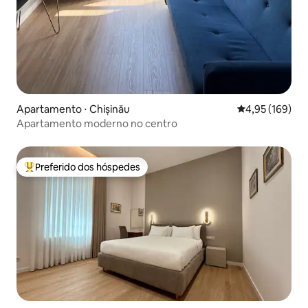
Apartamento ⋅ Chișinău
4,95 de uma av
4,95 (169)
Apartamento moderno no centro
Preferido dos hóspedes
Entre os melhores preferidos dos hóspedes