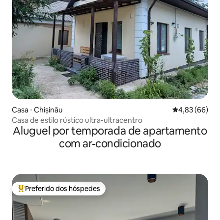
Casa ⋅ Chișinău
4,83 de uma a
4,83 (66)
Casa de estilo rústico ultra-ultracentro
Aluguel por temporada de apartamento
com ar-condicionado
Preferido dos hóspedes
Entre os melhores preferidos dos hóspedes