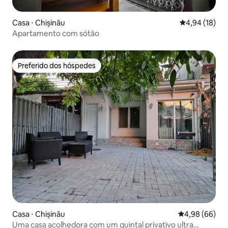
Casa ⋅ Chișinău
4,94 de uma a
4,94 (18)
Apartamento com sótão
Preferido dos hóspedes
Preferido dos hóspedes
Casa ⋅ Chișinău
4,98 de uma av
4,98 (66)
Uma casa acolhedora com um quintal privativo ultra