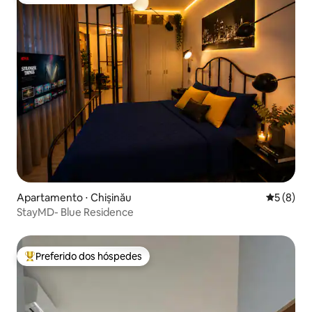
Preferido dos hóspedes
Apartamento ⋅ Chișinău
5 de uma 
5 (8)
StayMD- Blue Residence
Preferido dos hóspedes
Entre os melhores preferidos dos hóspedes