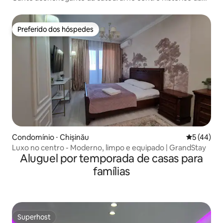
cidade
Preferido dos hóspedes
Preferido dos hóspedes
Condomínio ⋅ Chișinău
5 de uma a
5 (44)
Luxo no centro - Moderno, limpo e equipado | GrandStay
Aluguel por temporada de casas para
famílias
Superhost
Superhost