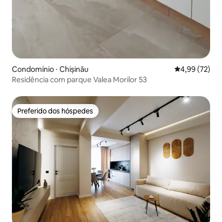
Condomínio ⋅ Chișinău
4,99 de uma a
4,99 (72)
Residência com parque Valea Morilor 53
Preferido dos hóspedes
Preferido dos hóspedes