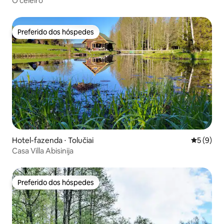
O celeiro
Preferido dos hóspedes
Preferido dos hóspedes
Hotel-fazenda ⋅ Tolučiai
5 de uma 
5 (9)
Casa Villa Abisinija
Preferido dos hóspedes
Preferido dos hóspedes