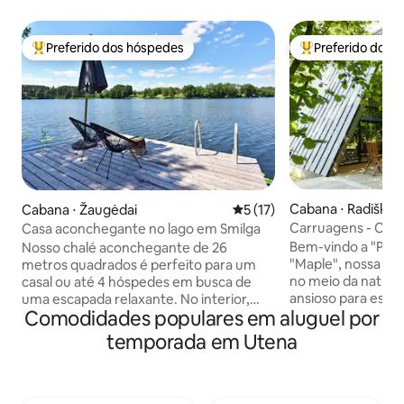
Preferido dos hóspedes
Preferido dos 
Entre os melhores preferidos dos hóspedes
Entre os melhore
Cabana ⋅ Radiškis
Cabana ⋅ Žaugėdai
5 de uma avaliação média de
5 (17)
Carruagens - Casa
Casa aconchegante no lago em Smilga
Maple
Bem-vindo a "Pali
Nosso chalé aconchegante de 26
"Maple", nossa cas
metros quadrados é perfeito para um
no meio da nature
casal ou até 4 hóspedes em busca de
ansioso para escap
uma escapada relaxante. No interior,
Comodidades populares em aluguel por
e passar um temp
você encontrará uma kitchenette, uma
amigo (s) próximo 
área de jantar, uma cama de casal,
temporada em Utena
(s), este é o lugar 
opções de dormitório adicionais e um
chegar, você pode
banheiro com chuveiro. O ar-
espaçoso terraço 
condicionado proporciona um
vôlei, basquete e
resfriamento ou aquecimento