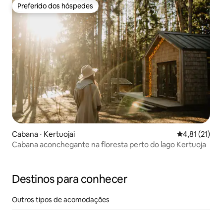
Preferido dos hóspedes
Preferido dos hóspedes
Cabana ⋅ Kertuojai
4,81 de uma a
4,81 (21)
Cabana aconchegante na floresta perto do lago Kertuoja
Destinos para conhecer
Outros tipos de acomodações