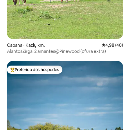
Cabana ⋅ Kazlų km.
4,98 de uma a
4,98 (40)
AlantosZirgai 2 amantes@Pinewood (ofura extra)
Preferido dos hóspedes
Entre os melhores preferidos dos hóspedes