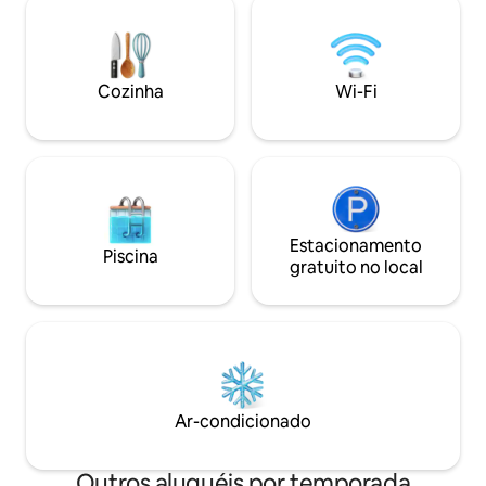
hidromassagem (pr
agradável, e o fogão contribui para o
segundo dia - 30 E
aconchego. O amplo terraço coberto é
pelas trilhas da fl
perfeito para o café da manhã ou para
apenas para relax
relaxar à noite. A banheira de
Cozinha
Wi-Fi
festas não são per
hidromassagem ao lado do terraço
convida você a desfrutar de noites
aconchegantes sob o céu aberto (preço:
€ 70). Um barco está disponível.
Estacionamento
Piscina
gratuito no local
Ar-condicionado
Outros aluguéis por temporada