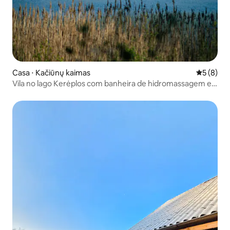
Casa ⋅ Kačiūnų kaimas
5 de uma 
5 (8)
Vila no lago Kerėplos com banheira de hidromassagem e
sauna