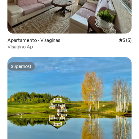
Apartamento ⋅ Visaginas
5 de uma 
5 (5)
VIsagino Ap
Superhost
Superhost