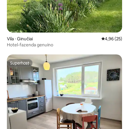
Vila ⋅ Ginučiai
4,96 de uma a
4,96 (25)
Hotel-fazenda genuíno
Superhost
Superhost