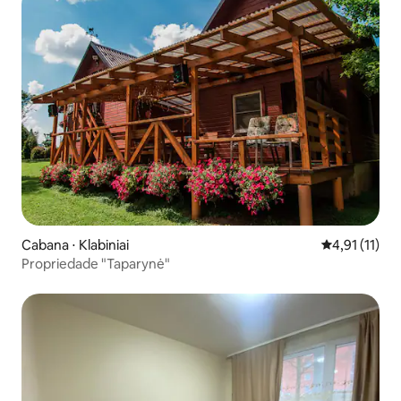
Cabana ⋅ Klabiniai
4,91 de uma a
4,91 (11)
Propriedade "Taparynė"