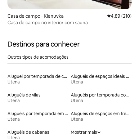
Casa de campo ⋅ Klenuvka
4,89 de uma av
4,89 (210)
Casa de campo no interior com sauna
Destinos para conhecer
Outros tipos de acomodações
Aluguel por temporada de casas de hóspedes
Aluguéis de espaços ideais para famílias
Utena
Utena
Aluguéis de vilas
Aluguéis por temporada com banheira de hidromassagem
Utena
Utena
Aluguéis por temporada em hotéis-fazenda
Aluguéis de espaços em frente à praia
Utena
Utena
Aluguéis de cabanas
Mostrar mais
Utena