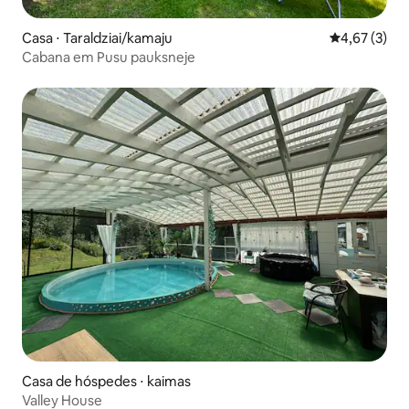
Casa ⋅ Taraldziai/kamaju
4,67 de uma 
4,67 (3)
Cabana em Pusu pauksneje
Casa de hóspedes ⋅ kaimas
Valley House