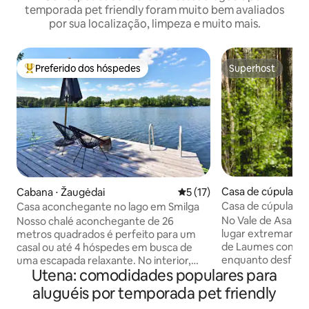
temporada pet friendly foram muito bem avaliados
por sua localização, limpeza e muito mais.
Preferido dos hóspedes
Superhost
Entre os melhores preferidos dos hóspedes
Superhost
Casa de cúpula ⋅ P
Cabana ⋅ Žaugėdai
5 de uma avaliação média de
5 (17)
Casa de cúpula co
Casa aconchegante no lago em Smilga
hidromassagem
No Vale de Asalni,
Nosso chalé aconchegante de 26
lugar extremament
metros quadrados é perfeito para um
de Laumes convida
casal ou até 4 hóspedes em busca de
enquanto desfruta
uma escapada relaxante. No interior,
Utena: comodidades populares para
panorama do Lago 
você encontrará uma kitchenette, uma
arredores aconche
área de jantar, uma cama de casal,
aluguéis por temporada pet friendly
nesta cúpula defi
opções de dormitório adicionais e um