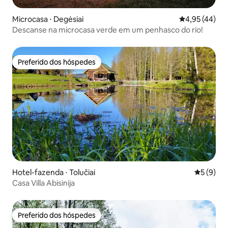
Microcasa ⋅ Degėsiai
4,95 de uma a
4,95 (44)
Descanse na microcasa verde em um penhasco do rio!
Preferido dos hóspedes
Preferido dos hóspedes
Hotel-fazenda ⋅ Tolučiai
5 de uma 
5 (9)
Casa Villa Abisinija
Preferido dos hóspedes
Preferido dos hóspedes