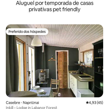
Aluguel por temporada de casas
privativas pet friendly
Preferido dos hóspedes
Preferido dos hóspedes
Casebre ⋅ Napriūnai
4,93 de uma a
4,93 (45)
Inkill – Lodge in Labanor Forest