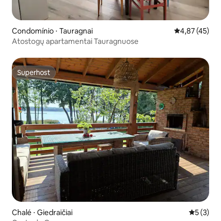
Condomínio ⋅ Tauragnai
4,87 de uma a
4,87 (45)
Atostogų apartamentai Tauragnuose
Superhost
Superhost
Chalé ⋅ Giedraičiai
5 de uma 
5 (3)