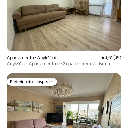
Apartamento ⋅ Anykščiai
4,61 de uma a
4,61 (49)
Anykščiai - Apartamento de 2 quartos junto à piscina
Bangenis
Preferido dos hóspedes
Preferido dos hóspedes