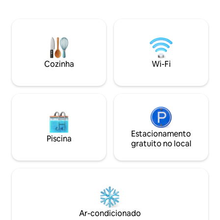
deixará indiferent
banheiro com chuveiro. O ar-
voltar de novo e d
condicionado proporciona um
própria energia super pos
resfriamento ou aquecimento
cama de casal com
agradável, e o fogão contribui para o
cama, mesa com p
aconchego. O amplo terraço coberto é
cômoda. Também d
perfeito para o café da manhã ou para
de tabuleiro para no
relaxar à noite. A banheira de
Cozinha
Wi-Fi
cúpula tem uma es
hidromassagem ao lado do terraço
uma porta com fe
convida você a desfrutar de noites
aconchegantes sob o céu aberto (preço:
€ 70). Um barco está disponível.
Estacionamento
Piscina
gratuito no local
Ar-condicionado