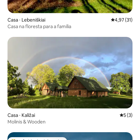
Casa ⋅ Lebeniškiai
4,97 de uma a
4,97 (31)
Casa na floresta para a família
Casa ⋅ Kaližai
5 de uma 
5 (3)
Molinis & Wooden