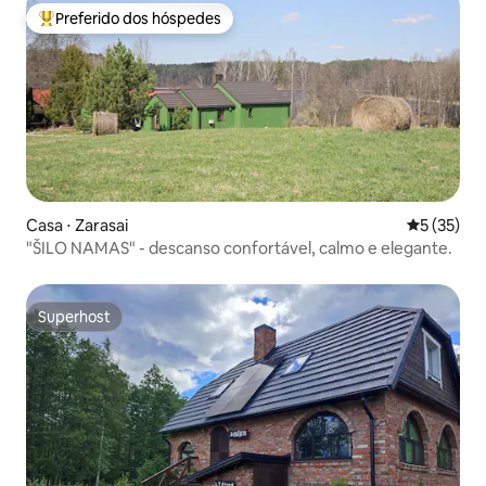
Preferido dos hóspedes
Entre os melhores preferidos dos hóspedes
Casa ⋅ Zarasai
5 de uma a
5 (35)
"ŠILO NAMAS" - descanso confortável, calmo e elegante.
Superhost
Superhost