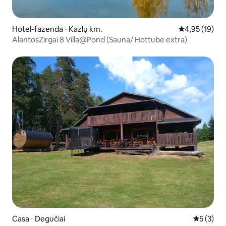
Hotel-fazenda ⋅ Kazlų km.
4,95 de uma a
4,95 (19)
AlantosZirgai 8 Villa@Pond (Sauna/ Hottube extra)
Casa ⋅ Degučiai
5 de uma 
5 (3)