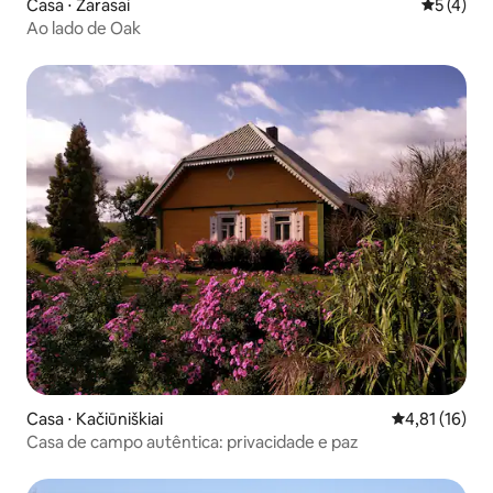
Casa ⋅ Zarasai
5 de uma 
5 (4)
Ao lado de Oak
Casa ⋅ Kačiūniškiai
4,81 de uma a
4,81 (16)
Casa de campo autêntica: privacidade e paz