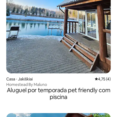
Casa ⋅ Jakiškiai
4,75 de uma 
4,75 (4)
Homestead By Maluno
Aluguel por temporada pet friendly com
piscina