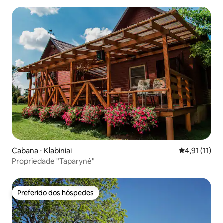
Cabana ⋅ Klabiniai
4,91 de uma a
4,91 (11)
Propriedade "Taparynė"
Preferido dos hóspedes
Preferido dos hóspedes