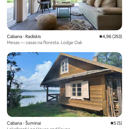
Cabana ⋅ Radiskis
4,96 de uma av
4,96 (253)
Mesas — casas na floresta. Lodge Oak
Cabana ⋅ Šuminai
5 de uma 
5 (5)