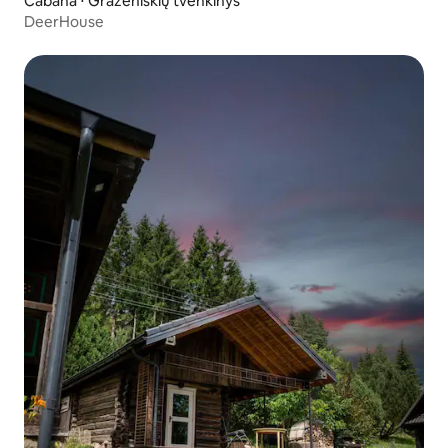
Cabana ⋅ Gražėniškių tvenkinys
DeerHouse