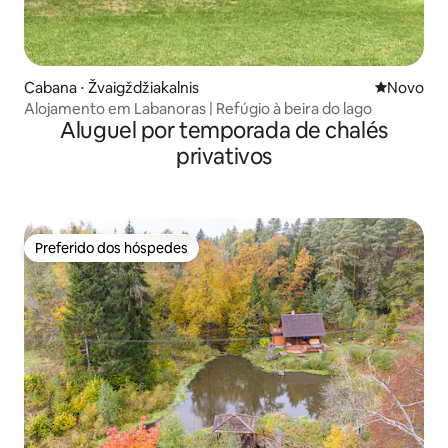
Cabana ⋅ Žvaigždžiakalnis
Novo lugar
Novo
Alojamento em Labanoras | Refúgio à beira do lago
Aluguel por temporada de chalés
privativos
Preferido dos hóspedes
Preferido dos hóspedes