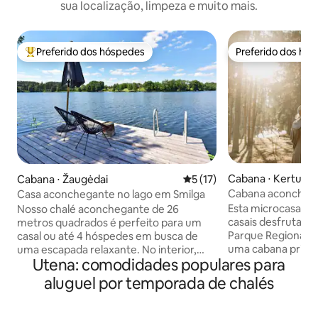
sua localização, limpeza e muito mais.
Preferido dos hóspedes
Preferido dos hó
Entre os melhores preferidos dos hóspedes
Preferido dos hó
Cabana ⋅ Kertuoja
Cabana ⋅ Žaugėdai
5 de uma avaliação média de
5 (17)
Cabana aconchegan
Casa aconchegante no lago em Smilga
do lago Kertuoja
Esta microcasa é o
Nosso chalé aconchegante de 26
casais desfrutare
metros quadrados é perfeito para um
Parque Regional d
casal ou até 4 hóspedes em busca de
uma cabana privat
uma escapada relaxante. No interior,
Utena: comodidades populares para
florestas deslumbrantes.
você encontrará uma kitchenette, uma
perfeito para cam
área de jantar, uma cama de casal,
aluguel por temporada de chalés
explorar a florest
opções de dormitório adicionais e um
15 minutos a pé d
banheiro com chuveiro. O ar-
cabana aconchegan
condicionado proporciona um