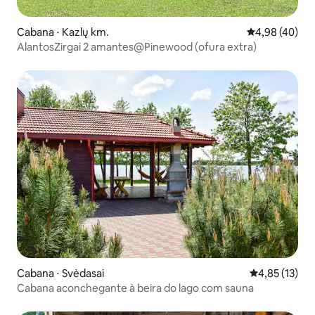
Cabana ⋅ Kazlų km.
4,98 de uma a
4,98 (40)
AlantosZirgai 2 amantes@Pinewood (ofura extra)
Cabana ⋅ Svėdasai
4,85 de uma a
4,85 (13)
Cabana aconchegante à beira do lago com sauna