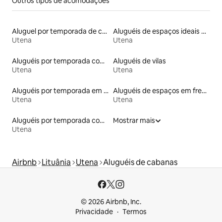
Outros tipos de acomodações
Aluguel por temporada de casas de hóspedes
Aluguéis de espaços ideais para famílias
Utena
Utena
Aluguéis por temporada com banheira de hidromassagem
Aluguéis de vilas
Utena
Utena
Aluguéis por temporada em hotéis-fazenda
Aluguéis de espaços em frente à praia
Utena
Utena
Aluguéis por temporada com acesso ao lago
Mostrar mais
Utena
Airbnb
Lituânia
Utena
Aluguéis de cabanas
© 2026 Airbnb, Inc.
Privacidade
Termos