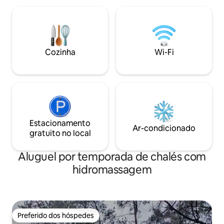
encontrarão tudo 
resfriamento ou aquecimento
uma escapadela cu
agradável, e o fogão contribui para o
lareira, chuveiro,
aconchego. O amplo terraço coberto é
com janela no telh
perfeito para o café da manhã ou para
para churrasco. A
relaxar à noite. A banheira de
Cozinha
Wi-Fi
hidromassagem est
hidromassagem ao lado do terraço
todo o ano por um 
convida você a desfrutar de noites
aconchegantes sob o céu aberto (preço:
€ 70). Um barco está disponível.
Estacionamento
Ar-condicionado
gratuito no local
Aluguel por temporada de chalés com
hidromassagem
Preferido dos hóspedes
Preferido dos hóspedes