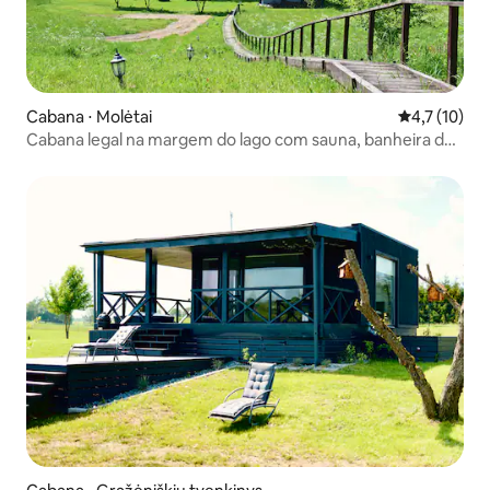
Cabana ⋅ Molėtai
4,7 de uma a
4,7 (10)
Cabana legal na margem do lago com sauna, banheira de
hidromassagem