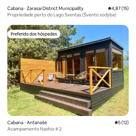
Cabana ⋅ Zarasai District Municipality
4,87 de uma a
4,87 (15)
Propriedade perto do Lago Sventas (Švento sodyba)
Preferido dos hóspedes
Preferido dos hóspedes
Cabana ⋅ Antanašė
5 de uma a
5 (12)
Acampamento Nashio # 2