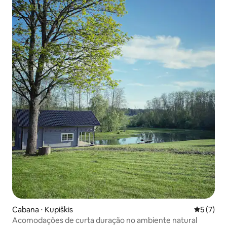
Cabana ⋅ Kupiškis
5 de uma 
5 (7)
Acomodações de curta duração no ambiente natural