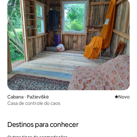
Cabana ⋅ Pažieviškė
Novo lugar
Novo
Casa de controle do caos
Destinos para conhecer