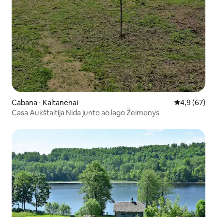
Cabana ⋅ Kaltanėnai
4,9 de uma a
4,9 (67)
Casa Aukštaitija Nida junto ao lago Žeimenys