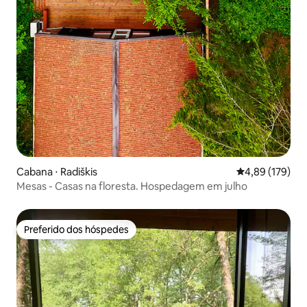
Cabana ⋅ Radiškis
4,89 de uma av
4,89 (179)
Mesas - Casas na floresta. Hospedagem em julho
Preferido dos hóspedes
Preferido dos hóspedes