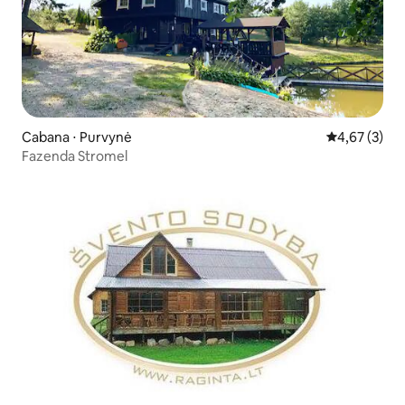
Cabana ⋅ Purvynė
4,67 de uma 
4,67 (3)
Fazenda Stromel