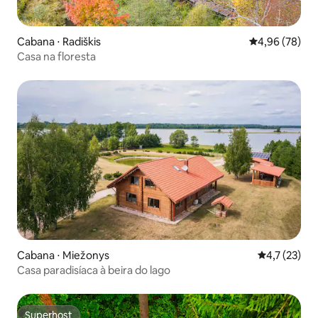
Cabana ⋅ Radiškis
4,96 de uma a
4,96 (78)
Casa na floresta
Cabana ⋅ Miežonys
4,7 de uma a
4,7 (23)
Casa paradisíaca à beira do lago
Superhost