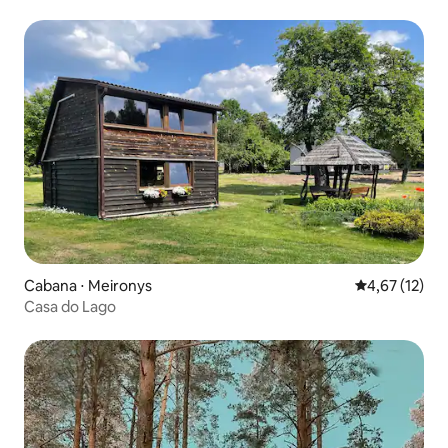
Cabana ⋅ Meironys
4,67 de uma a
4,67 (12)
Casa do Lago