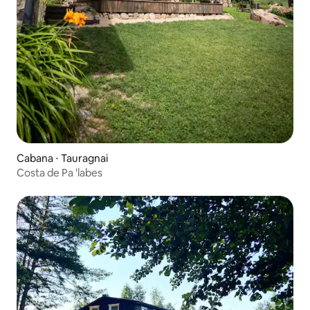
Cabana ⋅ Tauragnai
Costa de Pa 'labes