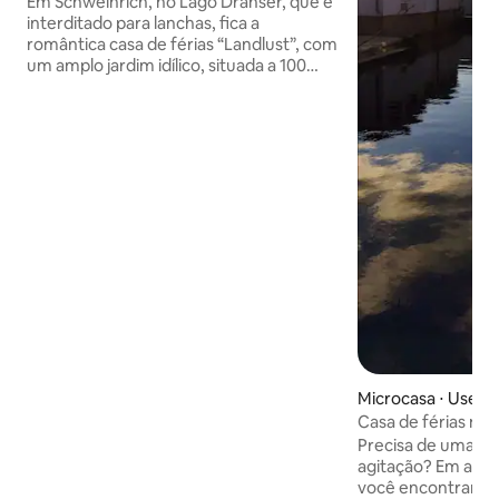
Em Schweinrich, no Lago Dranser, que é
interditado para lanchas, fica a
romântica casa de férias “Landlust”, com
um amplo jardim idílico, situada a 100
metros da área de banho. Casa
flutuante com doca privativa. É possível
alugar canoas, caiaques e botes à vela (é
necessário ter experiência em
navegação). O apartamento de férias
“Seensucht” na casa principal também
pode ser reservado, se necessário
www.airbnb.de/rooms/16298528 A
sauna no jardim está disponível
mediante solicitação durante os meses
mais frios. Por favor, traga um roupão de
banho e toalhas de sauna para isso.
Microcasa ⋅ Userin
Casa de férias no 
Precisa de uma pe
agitação? Em apr
você encontrará 