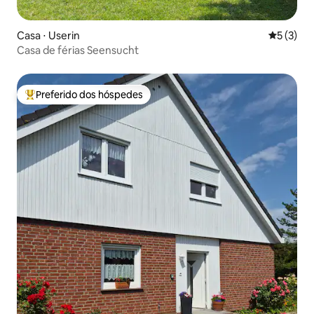
Casa ⋅ Userin
5 de uma 
5 (3)
Casa de férias Seensucht
Preferido dos hóspedes
Entre os melhores preferidos dos hóspedes