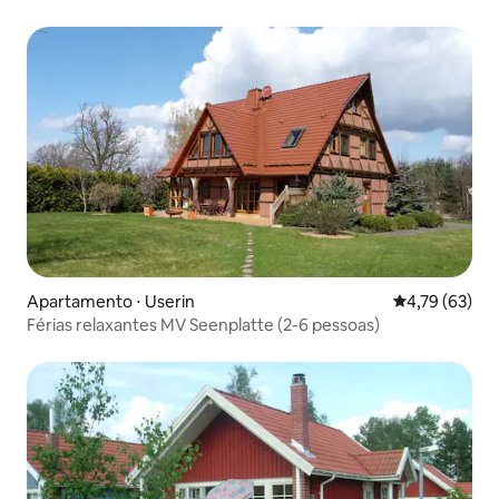
Apartamento ⋅ Userin
4,79 de uma a
4,79 (63)
Férias relaxantes MV Seenplatte (2-6 pessoas)