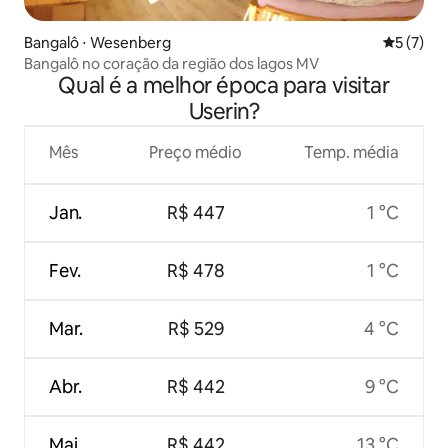
Bangalô ⋅ Wesenberg
5 de uma 
5 (7)
Bangalô no coração da região dos lagos MV
Qual é a melhor época para visitar
Userin?
Mês
Preço médio
Temp. média
Jan.
R$ 447
1 °C
Fev.
R$ 478
1 °C
Mar.
R$ 529
4 °C
Abr.
R$ 442
9 °C
Mai.
R$ 442
13 °C