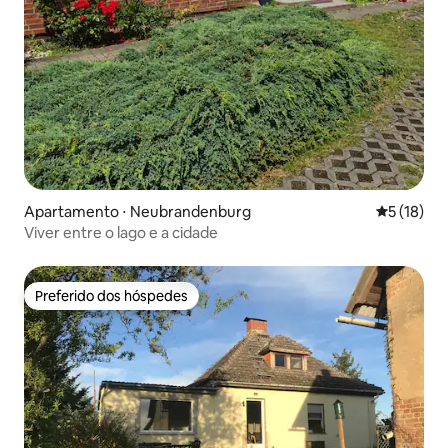
Apartamento ⋅ Neubrandenburg
5 de uma a
5 (18)
Viver entre o lago e a cidade
Preferido dos hóspedes
Preferido dos hóspedes