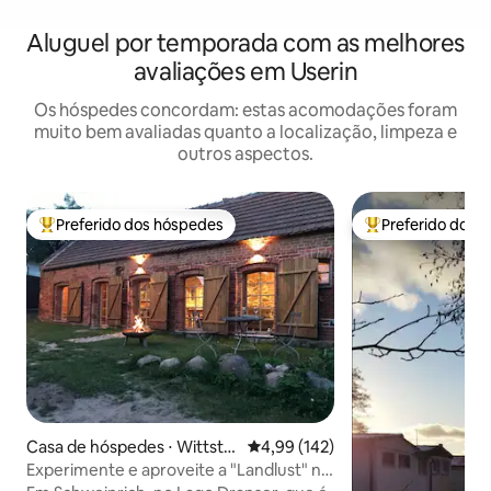
Aluguel por temporada com as melhores
avaliações em Userin
Os hóspedes concordam: estas acomodações foram
muito bem avaliadas quanto a localização, limpeza e
outros aspectos.
Preferido dos hóspedes
Preferido dos 
Entre os melhores preferidos dos hóspedes
Entre os melhore
Casa de hóspedes ⋅ Wittsto
4,99 de uma avaliação média de 
4,99 (142)
ck, Ortsteil Schweinrich
Experimente e aproveite a "Landlust" no
lago Dranser