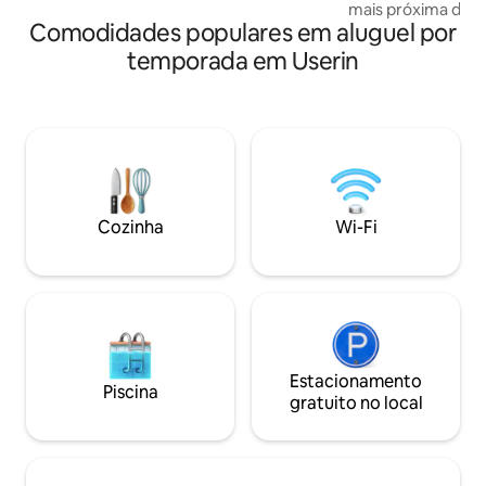
mais próxima do c
Comodidades populares em aluguel por
acesso direto ao l
há uma cama de 1,
temporada em Userin
Outra opção é o s
estar. Seja para p
aquáticos, amante
pessoas que proc
Uma vista desobst
aproximadamente 
relaxar. A cerca de
Neustrelitz. Barco
Cozinha
Wi-Fi
solicitação.
Estacionamento
Piscina
gratuito no local