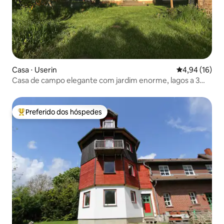
Casa ⋅ Userin
4,94 de uma a
4,94 (16)
Casa de campo elegante com jardim enorme, lagos a 3
minutos
Preferido dos hóspedes
Entre os melhores preferidos dos hóspedes