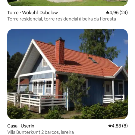
Torre ⋅ Wokuhl-Dabelow
4,96 de uma a
4,96 (24)
Torre residencial, torre residencial à beira da floresta
Casa ⋅ Userin
4,88 de uma 
4,88 (8)
Villa Bunterkunt 2 barcos, lareira