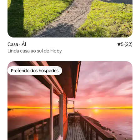
Casa ⋅ Ål
5 de uma a
5 (22)
Linda casa ao sul de Heby
Preferido dos hóspedes
Preferido dos hóspedes