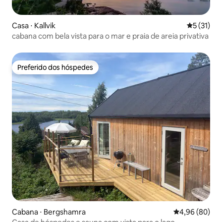
Casa ⋅ Kallvik
5 de uma a
5 (31)
cabana com bela vista para o mar e praia de areia privativa
Preferido dos hóspedes
Preferido dos hóspedes
Cabana ⋅ Bergshamra
4,96 de uma av
4,96 (80)