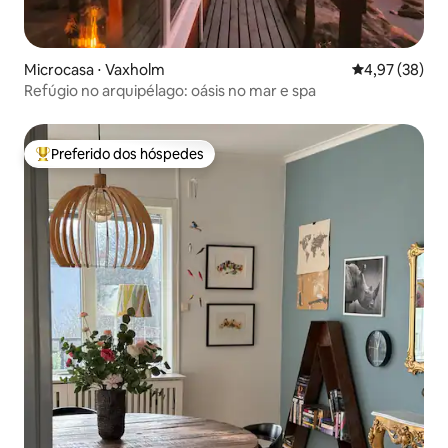
Microcasa ⋅ Vaxholm
4,97 de uma a
4,97 (38)
Refúgio no arquipélago: oásis no mar e spa
Preferido dos hóspedes
Entre os melhores preferidos dos hóspedes