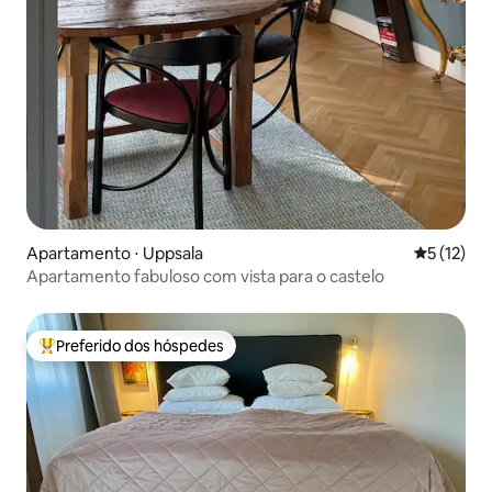
Apartamento ⋅ Uppsala
5 de uma a
5 (12)
Apartamento fabuloso com vista para o castelo
Preferido dos hóspedes
Entre os melhores preferidos dos hóspedes