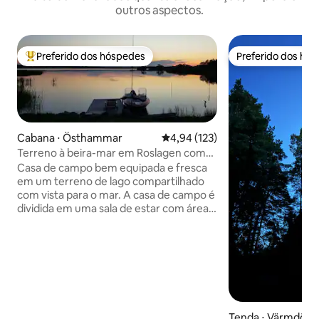
outros aspectos.
Preferido dos hóspedes
Preferido dos hó
Entre os melhores preferidos dos hóspedes
Preferido dos hó
Cabana ⋅ Östhammar
4,94 de uma avaliação média de 
4,94 (123)
Terreno à beira-mar em Roslagen com
vista para o mar e barco a remos.
Casa de campo bem equipada e fresca
em um terreno de lago compartilhado
com vista para o mar. A casa de campo é
dividida em uma sala de estar com área
de cozinha e sala de estar. Loft de
dormir com 2 camas de solteiro. Na sala
de estar, há 1 sofá-cama para 2 pessoas.
A cozinha está equipada com geladeira
com freezer, fogão, micro-ondas,
chaleira e cafeteira. Área de jantar para
4 pessoas. Na sala, há um sofá, mesa,
poltronas, TV e uma lareira
Tenda ⋅ Värmdö