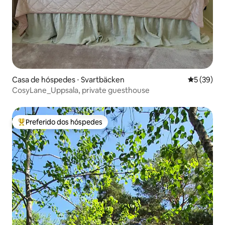
Casa de hóspedes ⋅ Svartbäcken
5 de uma a
5 (39)
CosyLane_Uppsala, private guesthouse
Preferido dos hóspedes
Entre os melhores preferidos dos hóspedes