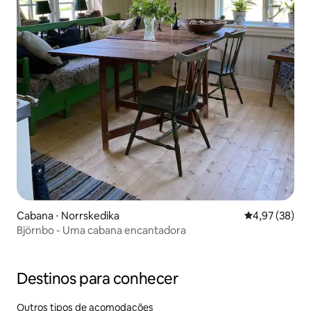
Cabana ⋅ Norrskedika
4,97 de uma a
4,97 (38)
Björnbo - Uma cabana encantadora
Destinos para conhecer
Outros tipos de acomodações