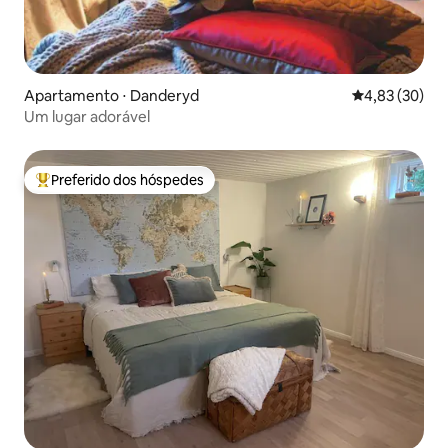
Apartamento ⋅ Danderyd
4,83 de uma a
4,83 (30)
Um lugar adorável
Preferido dos hóspedes
Entre os melhores preferidos dos hóspedes