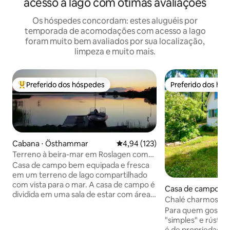
acesso a lago com ótimas avaliações
Os hóspedes concordam: estes aluguéis por
temporada de acomodações com acesso a lago
foram muito bem avaliados por sua localização,
limpeza e muito mais.
Preferido dos hóspedes
Preferido dos hó
Entre os melhores preferidos dos hóspedes
Preferido dos hó
Cabana ⋅ Östhammar
4,94 de uma avaliação média de 
4,94 (123)
Terreno à beira-mar em Roslagen com
vista para o mar e barco a remos.
Casa de campo bem equipada e fresca
em um terreno de lago compartilhado
com vista para o mar. A casa de campo é
Casa de campo ⋅ 
dividida em uma sala de estar com área
Chalé charmoso de 
de cozinha e sala de estar. Loft de
de Estocolmo
Para quem gosta d
dormir com 2 camas de solteiro. Na sala
"simples" e rústic
de estar, há 1 sofá-cama para 2 pessoas.
é de propriedade 