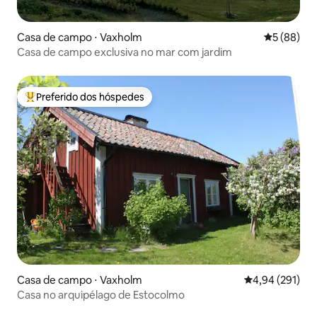
Casa de campo ⋅ Vaxholm
5 de uma a
5 (88)
Casa de campo exclusiva no mar com jardim
Preferido dos hóspedes
Entre os melhores preferidos dos hóspedes
Casa de campo ⋅ Vaxholm
4,94 de uma av
4,94 (291)
Casa no arquipélago de Estocolmo