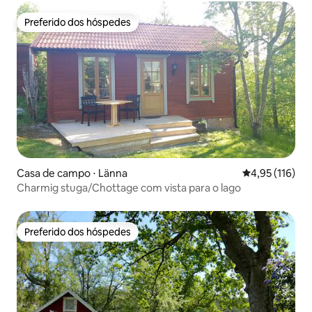
Preferido dos hóspedes
Preferido dos hóspedes
Casa de campo ⋅ Länna
4,95 de uma av
4,95 (116)
Charmig stuga/Chottage com vista para o lago
Preferido dos hóspedes
Preferido dos hóspedes