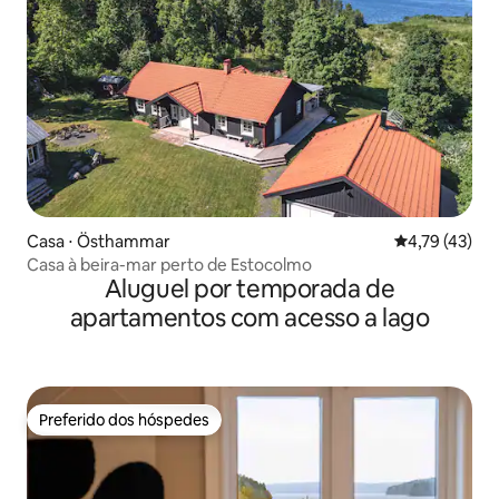
Casa ⋅ Östhammar
4,79 de uma a
4,79 (43)
Casa à beira-mar perto de Estocolmo
Aluguel por temporada de
apartamentos com acesso a lago
Preferido dos hóspedes
Preferido dos hóspedes