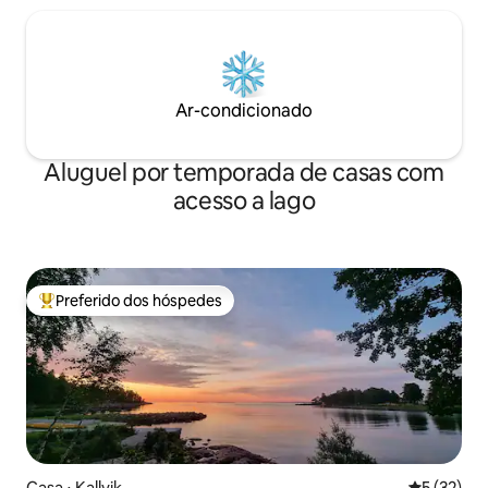
Ar-condicionado
Aluguel por temporada de casas com
acesso a lago
Preferido dos hóspedes
Entre os melhores preferidos dos hóspedes
Casa ⋅ Kallvik
5 de uma a
5 (32)