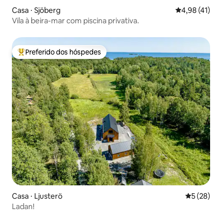
Casa ⋅ Sjöberg
4,98 de uma a
4,98 (41)
Vila à beira-mar com piscina privativa.
Preferido dos hóspedes
Entre os melhores preferidos dos hóspedes
Casa ⋅ Ljusterö
5 de uma a
5 (28)
Ladan!