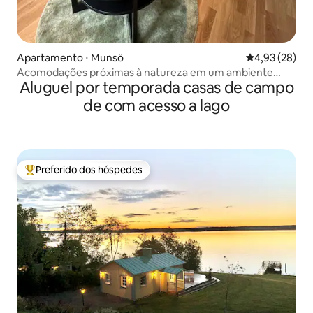
Apartamento ⋅ Munsö
4,93 de uma a
4,93 (28)
Acomodações próximas à natureza em um ambiente
Aluguel por temporada casas de campo
único. Apartamento verde
de com acesso a lago
Preferido dos hóspedes
Entre os melhores preferidos dos hóspedes