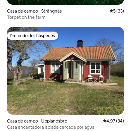
Casa de campo ⋅ Strängnäs
5 de uma a
5 (33)
Torpet on the farm
Preferido dos hóspedes
Preferido dos hóspedes
Casa de campo ⋅ Upplandsbro
4,97 de uma a
4,97 (34)
Casa encantadora isolada cercada por água