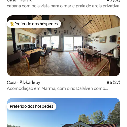
cabana com bela vista para o mar e praia de areia privativa
Preferido dos hóspedes
Entre os melhores preferidos dos hóspedes
Casa ⋅ Älvkarleby
5 de uma a
5 (27)
Acomodação em Marma, com o rio Dalälven como
vizinho.
Preferido dos hóspedes
Preferido dos hóspedes