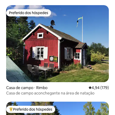
Preferido dos hóspedes
Preferido dos hóspedes
Casa de campo ⋅ Rimbo
4,94 de uma av
4,94 (179)
Casa de campo aconchegante na área de natação
Preferido dos hóspedes
Entre os melhores preferidos dos hóspedes