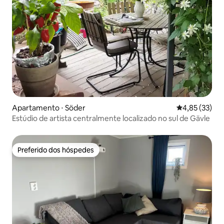
Apartamento ⋅ Söder
4,85 de uma a
4,85 (33)
Estúdio de artista centralmente localizado no sul de Gävle
Preferido dos hóspedes
Preferido dos hóspedes