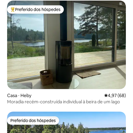
Preferido dos hóspedes
Entre os melhores preferidos dos hóspedes
Casa ⋅ Heby
4,97 de uma a
4,97 (68)
Moradia recém-construída individual à beira de um lago
Preferido dos hóspedes
Preferido dos hóspedes