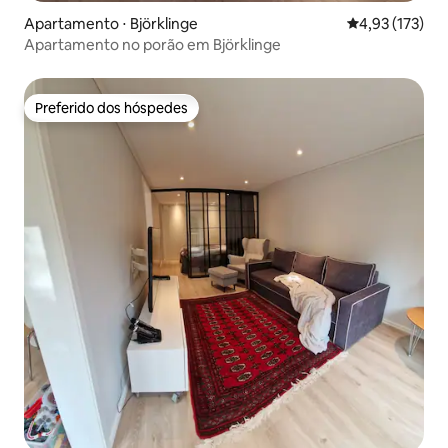
Apartamento ⋅ Björklinge
4,93 de uma av
4,93 (173)
Apartamento no porão em Björklinge
Preferido dos hóspedes
Preferido dos hóspedes