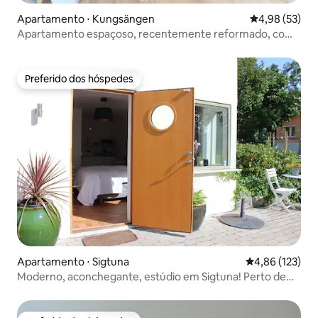
Apartamento ⋅ Kungsängen
4,98 de uma a
4,98 (53)
Apartamento espaçoso, recentemente reformado, com
proximidade a tudo.
Preferido dos hóspedes
Preferido dos hóspedes
Apartamento ⋅ Sigtuna
4,86 de uma av
4,86 (123)
Moderno, aconchegante, estúdio em Sigtuna! Perto de
Arlanda!