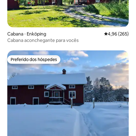
Cabana ⋅ Enköping
4,96 de uma ava
4,96 (265)
Cabana aconchegante para vocês
Preferido dos hóspedes
Preferido dos hóspedes