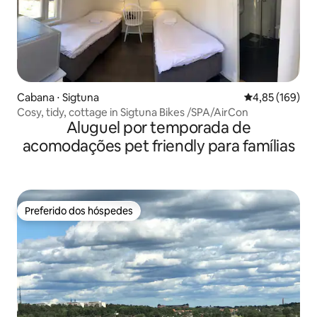
Cabana ⋅ Sigtuna
4,85 de uma av
4,85 (169)
Cosy, tidy, cottage in Sigtuna Bikes /SPA/AirCon
Aluguel por temporada de
acomodações pet friendly para famílias
Preferido dos hóspedes
Preferido dos hóspedes