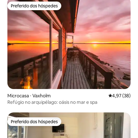
Preferido dos hóspedes
Preferido dos hóspedes
Microcasa ⋅ Vaxholm
4,97 de uma a
4,97 (38)
Refúgio no arquipélago: oásis no mar e spa
Preferido dos hóspedes
Preferido dos hóspedes