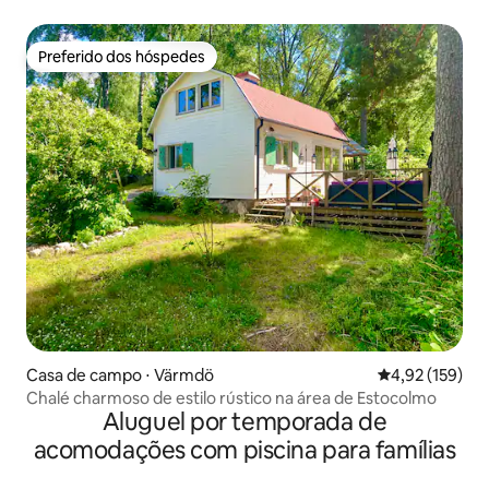
Preferido dos hóspedes
Preferido dos hóspedes
Casa de campo ⋅ Värmdö
4,92 de uma av
4,92 (159)
Chalé charmoso de estilo rústico na área de Estocolmo
Aluguel por temporada de
acomodações com piscina para famílias