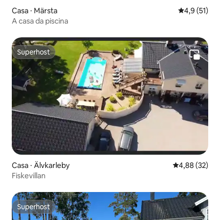
Casa ⋅ Märsta
4,9 de uma a
4,9 (51)
A casa da piscina
Superhost
Superhost
Casa ⋅ Älvkarleby
4,88 de uma a
4,88 (32)
Fiskevillan
Superhost
Superhost