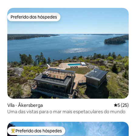
Preferido dos hóspedes
Preferido dos hóspedes
Vila ⋅ Åkersberga
5 de uma a
5 (25)
Uma das vistas para o mar mais espetaculares do mundo
Preferido dos hóspedes
Entre os melhores preferidos dos hóspedes