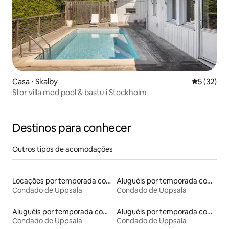
Casa ⋅ Skalby
5 de uma a
5 (32)
Stor villa med pool & bastu i Stockholm
Destinos para conhecer
Outros tipos de acomodações
Locações por temporada com piscina
Aluguéis por temporada com banheira de hidromassagem
Condado de Uppsala
Condado de Uppsala
Aluguéis por temporada com caiaque
Aluguéis por temporada com suítes privativas
Condado de Uppsala
Condado de Uppsala