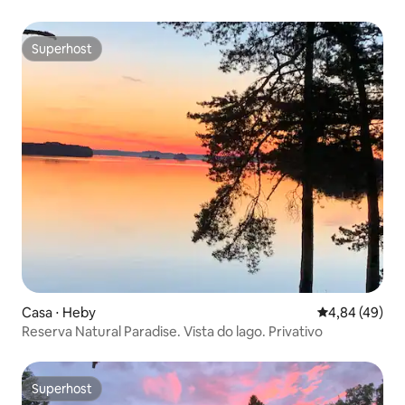
aquecida
Superhost
Superhost
Casa ⋅ Heby
4,84 de uma a
4,84 (49)
Reserva Natural Paradise. Vista do lago. Privativo
Superhost
Superhost