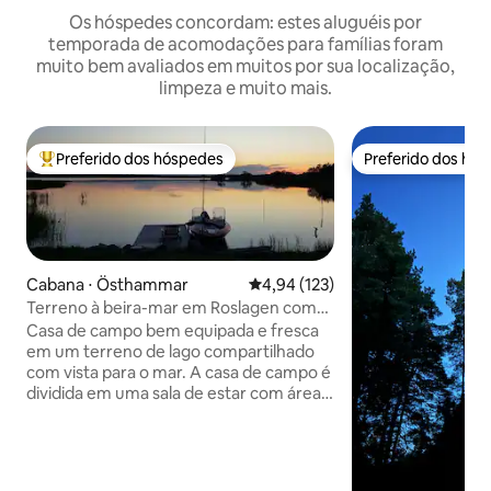
Os hóspedes concordam: estes aluguéis por
temporada de acomodações para famílias foram
muito bem avaliados em muitos por sua localização,
limpeza e muito mais.
Preferido dos hóspedes
Preferido dos hó
Entre os melhores preferidos dos hóspedes
Preferido dos hó
Cabana ⋅ Östhammar
4,94 de uma avaliação média de 
4,94 (123)
Terreno à beira-mar em Roslagen com
vista para o mar e barco a remos.
Casa de campo bem equipada e fresca
em um terreno de lago compartilhado
com vista para o mar. A casa de campo é
dividida em uma sala de estar com área
de cozinha e sala de estar. Loft de
dormir com 2 camas de solteiro. Na sala
de estar, há 1 sofá-cama para 2 pessoas.
A cozinha está equipada com geladeira