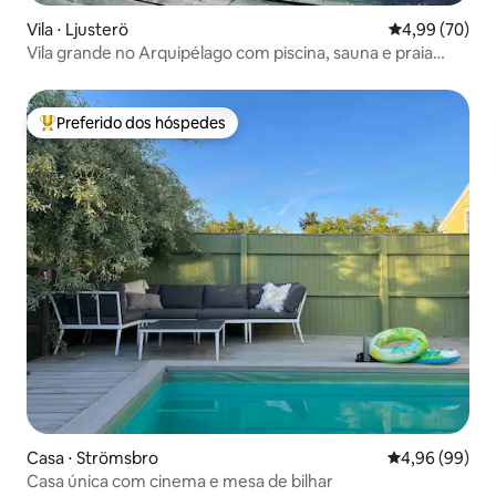
Vila ⋅ Ljusterö
4,99 de uma a
4,99 (70)
Vila grande no Arquipélago com piscina, sauna e praia
privativa
Preferido dos hóspedes
Entre os melhores preferidos dos hóspedes
Casa ⋅ Strömsbro
4,96 de uma av
4,96 (99)
Casa única com cinema e mesa de bilhar