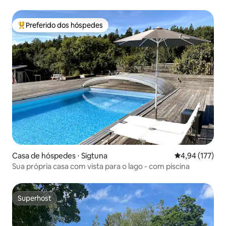
Preferido dos hóspedes
Entre os melhores preferidos dos hóspedes
Casa de hóspedes ⋅ Sigtuna
4,94 de uma av
4,94 (177)
Sua própria casa com vista para o lago - com piscina
Superhost
Superhost