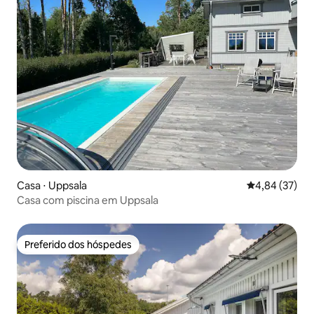
Casa ⋅ Uppsala
4,84 de uma a
4,84 (37)
Casa com piscina em Uppsala
Preferido dos hóspedes
Preferido dos hóspedes