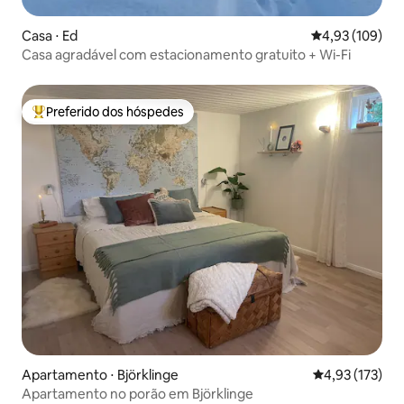
Casa ⋅ Ed
4,93 de uma av
4,93 (109)
Casa agradável com estacionamento gratuito + Wi-Fi
Preferido dos hóspedes
Entre os melhores preferidos dos hóspedes
Apartamento ⋅ Björklinge
4,93 de uma av
4,93 (173)
Apartamento no porão em Björklinge