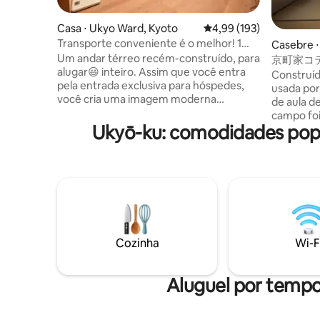
Casa ⋅ Ukyo Ward, Kyoto
4,99 de uma avaliação m
4,99 (193)
Transporte conveniente é o melhor! 1
Casebre ⋅
minuto de ponto de ônibus · Estação de
Um andar térreo recém-construído, para
京町家コテー
fronteira Arashiyama (Onsen), você
alugar😃 inteiro. Assim que você entra
Construíd
pode ir a qualquer lugar!Não há cobrança
pela entrada exclusiva para hóspedes,
usada po
por estacionamento!
você cria uma imagem moderna
de aula d
japonesa. Você pode se divertir com a
campo fo
família e os amigos no pátio e na ampla
Ukyō-ku: comodidades popu
pousada 
sala de estar. Além disso, aproveite o
karigane"
espaço que combina estilo japonês e
período. 
ocidental. Há também um espaço para
e do temp
estacionar bicicletas e carros em frente à
uma profu
entrada principal. O transporte é
cafés pec
conveniente e você pode ir a pé até os
deliciosas
locais turísticos, e o Arashiyama, o
padarias e
Arashiden para ir ao spa e o ponto de
o norte d
Cozinha
Wi-F
ônibus estão a 2 minutos a pé. Além
forma rel
disso, também há uma loja de
Kyomachi
conveniência, o que é muito
por artes
Aluguel por temp
conveniente. Ao voltar da viagem, você
dedicados
pode relaxar e apreciar a bela vista do
tradiciona
jardim ao sair do banho. Venha conhecer