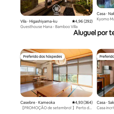
Casa ⋅ N
Kyomo Mac
Vila ⋅ Higashiyama-ku
4,96 de uma avaliação m
4,96 (292)
Nijo Castl
Guesthouse Hana - Bamboo Villa
banheiros
Aluguel por t
luxo pert
Preferido dos hóspedes
Preferid
Preferido dos hóspedes
Preferid
Casebre ⋅ Kameoka
4,93 de uma avaliação m
4,93 (364)
Casa ⋅ Sa
【PROMOÇÃO de setembro! 】Perto de
Casa incrí
Arashiyama | Máx. 14 pessoas | 2
férias é 