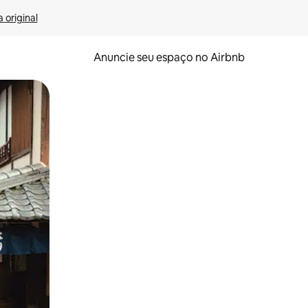
 original
Anuncie seu espaço no Airbnb
 deslizando o dedo na tela.