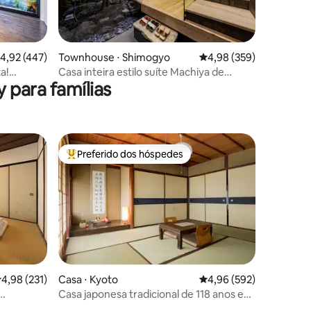
ções
,92 de uma avaliação média de 5, 447 avaliações
4,92 (447)
Townhouse ⋅ Shimogyo
4,98 de uma avaliação m
4,98 (359)
a!
Casa inteira estilo suíte Machiya de
 para famílias
Quioto
Preferido dos hóspedes
Entre os melhores preferidos dos hóspedes
ções
,98 de uma avaliação média de 5, 231 avaliações
4,98 (231)
Casa ⋅ Kyoto
4,96 de uma avaliação m
4,96 (592)
Casa japonesa tradicional de 118 anos em
e Osaka
Arashiyama