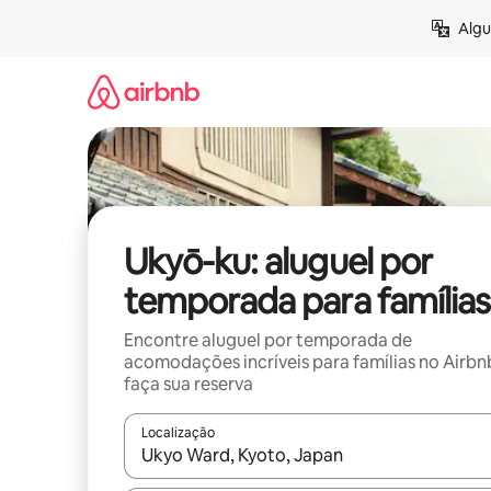
Pular
Algu
para
o
conteúdo
Ukyō-ku: aluguel por
temporada para famílias
Encontre aluguel por temporada de
acomodações incríveis para famílias no Airbn
faça sua reserva
Localização
Quando os resultados estiverem disponíveis, expl