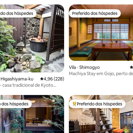
rido dos hóspedes
Preferido dos hóspedes
 melhores preferidos dos hóspedes
Preferido dos hóspedes
édia de 5, 160 avaliações
Vila ⋅ Shimogyo
4
Machiya Stay em Gojo, perto d
 Higashiyama-ku
4,96 de uma avaliação média de 5, 228 avalia
4,96 (228)
da estação de Quioto
- casa tradicional de Kyoto
o dos hóspedes
Preferido dos hóspedes
o dos hóspedes
Entre os melhores preferidos d