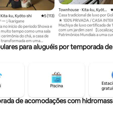
Townhouse ⋅ Kita-ku, Kyōto-
4
édia de 5, 193 avaliações
shi
Casa tradicional de luxo por Go
 Kita-ku, Kyōto-shi
5 de uma avaliação média de 5, 113 avalia
5 (113)
Pavilion
★ 100% PRIVADA / CASA INTE
ジkarigane
Machiya de luxo certificada de 
a no início do período Showa e
com um jardim zen! 【Localizaç
r muito tempo como uma sala
Patrimônios Mundiais a uma cu
e cerimônia do chá, a casa de
distância a pé! Kinkakuji: 3 min a pé /
i transformada em uma
Ryoanji e Ninnaji: perto 7-Eleven: 3 min a
lares para aluguéis por temporada de
chamada "Kyomachiya Cottage
pé / Muitos restaurantes nas
, que pode ser alugada por um
proximidades 【Benefícios gra
A 1 minuto a pé da Casa do Chá
Traslado da Estação de Quioto Wi-Fi
lo Otoku-ji, com o qual possui
portátil (dados ilimitados fora de
nda ligação. Shino, onde há
bicicletas * Lista secreta de re
uliares, torrefadores de café,
do anfitrião Agradecemos por 
 confeitarias japonesas,
Japão! Queremos que vocês t
 lojas de soba. Por favor, visite
melhores lembranças. Você s
Estac
e Quioto, onde o tempo flui de
i
Piscina
pode contar conosco, mesmo 
gratui
axante, com base na casa de
checkout, se tiver algum prob
, cuidadosamente restaurada
Japão.
ãos da Miyadai e Saikon, que são
orada de acomodações com hidromassa
 a materiais naturais e técnicas
is.