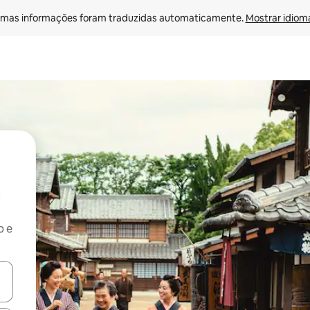
mas informações foram traduzidas automaticamente. 
Mostrar idioma
b e
ore-os usando as seta para cima e para baixo do teclado ou tocando e