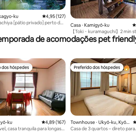
akagyo-ku
4,95 de uma avaliação média de 5, 127 avalia
4,95 (127)
hiya [pátio privado] perto de
Casa ⋅ Kamigyō-ku
4
édia de 5, 292 avaliações
e [4 camas, 3 banheiros, 3
【Toki・kuramaguchi】2 min st
, aquecimento] Machiya de
emporada de acomodações pet friendly
Traditional 2 story!
o da rua comercial Sanjo
o dos hóspedes
Preferido dos hóspedes
o dos hóspedes
Preferido dos hóspedes
édia de 5, 364 avaliações
kyō-ku
4,89 de uma avaliação média de 5, 167 avalia
4,89 (167)
Townhouse ⋅ Ukyō-ku, Kyōt
4
o-shi
vel, casa tranquila para longas
Casa de 3 quartos – direto para
o MELHOR
Arashiyama, centro da cidade 