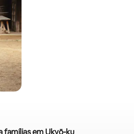
ra famílias em Ukyō-ku