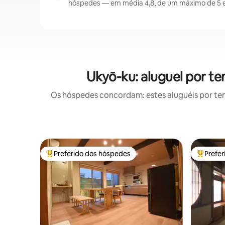
hóspedes — em média 4,8, de um máximo de 5 e
Ukyō-ku: aluguel por t
Os hóspedes concordam: estes aluguéis por te
Preferido dos hóspedes
Prefe
Entre os melhores preferidos dos hóspedes
Entre os