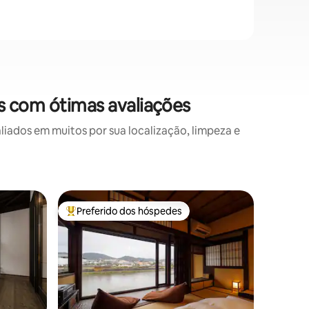
s com ótimas avaliações
ados em muitos por sua localização, limpeza e
Vila ⋅ Sh
Preferido dos hóspedes
Prefe
Entre os melhores preferidos dos hóspedes
Entre o
kyoto vil
Quioto)
A TV de《
assistida
pé da est
emprestad
townhous
melhores