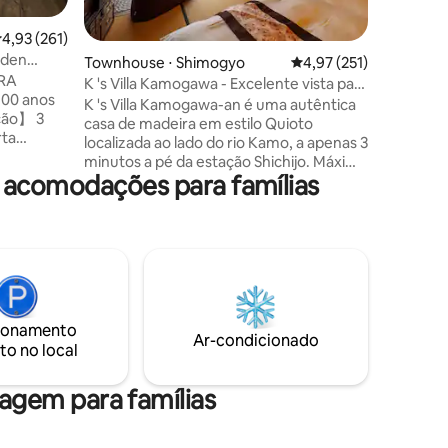
também p
tamanho d
,93 de uma avaliação média de 5, 261 avaliações
4,93 (261)
japonese
lden
ções
Townhouse ⋅ Shimogyo
4,97 de uma avaliação 
4,97 (251)
que acaba
IRA
favor, te
K 's Villa Kamogawa - Excelente vista para
100 anos
localizaç
o rio
K 's Villa Kamogawa-an é uma autêntica
ão】 3
você pod
casa de madeira em estilo Quioto
rta
cidade d
localizada ao lado do rio Kamo, a apenas 3
um lugar
minutos a pé da estação Shichijo. Máximo
 acomodações para famílias
de 7 hóspedes, adequado para 2 a 5
hóspedes Por favor, certifique-se de
tuitos】
selecionar o número correto de
hóspedes ao reservar <Importante> Por
 casa!) 3
favor, venha ao K's Villa Office (K's House
staurantes
Kyoto) para FAZER O CHECK-IN antes
escolher o
das 20:30. ※Por favor, NÃO vá
enham as
diretamente à K 's Villa. ・Se você chegar
empre
ionamento
antes das 16:00, podemos manter sua
Ar-condicionado
APÓS o
to no local
bagagem no K 's Villa Office(K' s House
lema no
Kyoto) a qualquer momento após as9:00.
gem para famílias