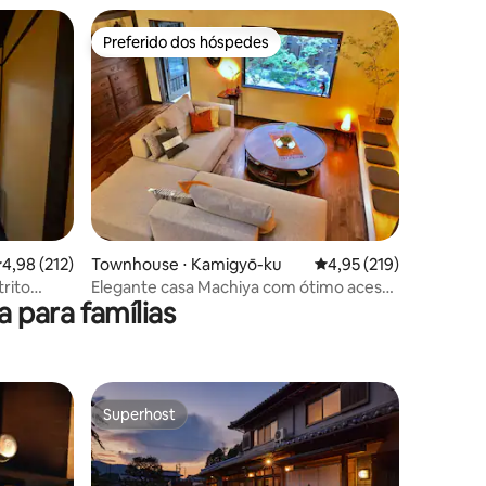
Preferido dos hóspedes
os hóspedes
Preferido dos hóspedes
ções
,98 de uma avaliação média de 5, 212 avaliações
4,98 (212)
Townhouse ⋅ Kamigyō-ku
4,95 de uma avaliação 
4,95 (219)
trito
Elegante casa Machiya com ótimo acesso
para famílias
 a 10-15
para passeios 素敵な京町家
ioto, uma
tatame e
o Templo
ro
Superhost
Superhost