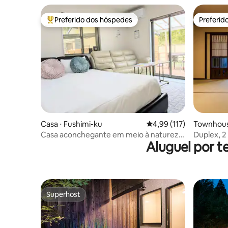
banheiros
Preferido dos hóspedes
Preferid
Entre os melhores preferidos dos hóspedes
Preferid
Casa ⋅ Fushimi-ku
4,99 de uma avaliação m
4,99 (117)
Townhous
Casa aconchegante em meio à natureza!
Duplex, 2
Aluguel por 
Caminhe até Fushimi Inari Taisha
livre e ja
Superhost
Superhost