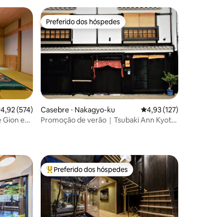
Preferido dos hóspedes
Preferido dos hóspedes
,92 de uma avaliação média de 5, 574 avaliações
4,92 (574)
Casebre ⋅ Nakagyo-ku
4,93 de uma avaliação 
4,93 (127)
e Gion e
Promoção de verão｜Tsubaki Ann Kyoto
ções
- Machiya de 100 anos
Preferido dos hóspedes
os hóspedes
Entre os melhores preferidos dos hóspedes