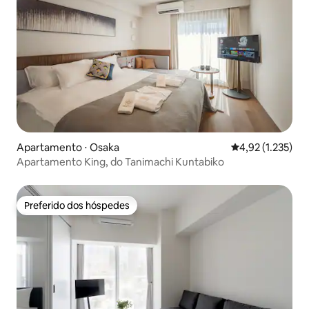
Apartamento ⋅ Osaka
4,92 de uma aval
4,92 (1.235)
Apartamento King, do Tanimachi Kuntabiko
Preferido dos hóspedes
Preferido dos hóspedes