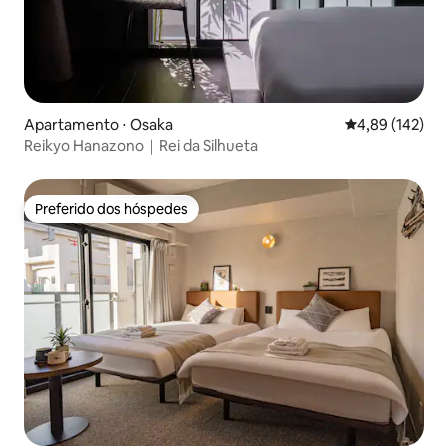
Apartamento ⋅ Osaka
4,89 de uma av
4,89 (142)
Reikyo Hanazono｜Rei da Silhueta
Preferido dos hóspedes
Preferido dos hóspedes