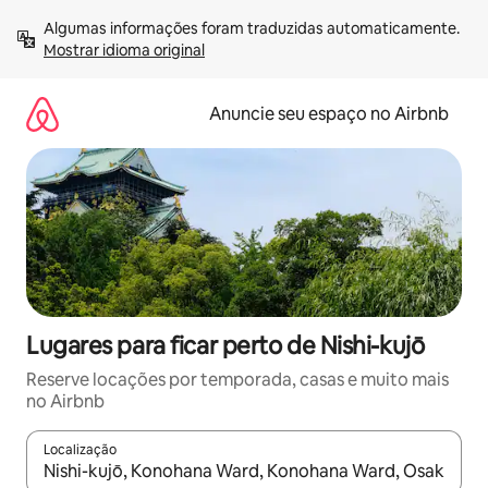
Pular
Algumas informações foram traduzidas automaticamente. 
para
Mostrar idioma original
o
conteúdo
Anuncie seu espaço no Airbnb
Lugares para ficar perto de Nishi-kujō
Reserve locações por temporada, casas e muito mais
no Airbnb
Localização
Quando os resultados estiverem disponíveis, explore-os usando