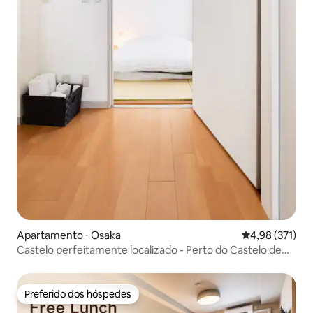
Apartamento ⋅ Osaka
4,98 de uma av
4,98 (371)
Castelo perfeitamente localizado - Perto do Castelo de
Osaka
Preferido dos hóspedes
Preferido dos hóspedes