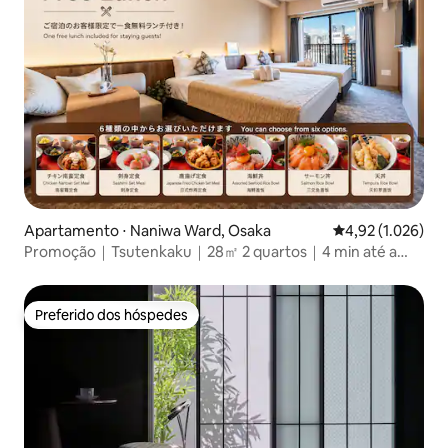
Apartamento ⋅ Naniwa Ward, Osaka
4,92 de uma aval
4,92 (1.026)
Promoção｜Tsutenkaku｜28㎡ 2 quartos｜4 min até a
estação｜Dotonbori Namba
Preferido dos hóspedes
Preferido dos hóspedes