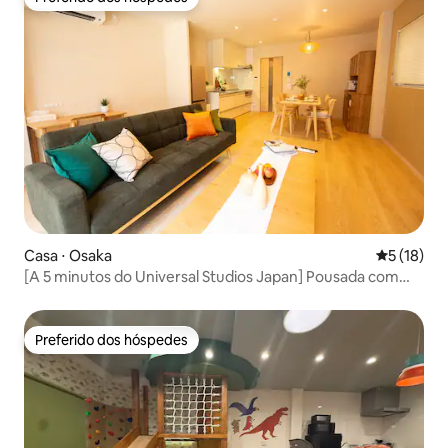
Preferido dos hóspedes
Casa ⋅ Osaka
5 de uma a
5 (18)
[A 5 minutos do Universal Studios Japan] Pousada com
estacionamento e sauna para alugar inteira / A 1 minuto a
pé da Estação Nishikujo / Capacidade para até 13 pessoas
Preferido dos hóspedes
Preferido dos hóspedes