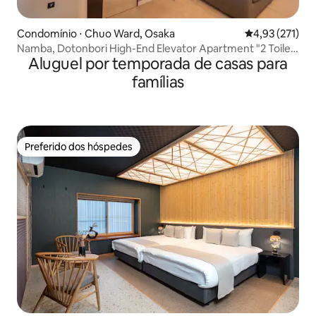
Condomínio ⋅ Chuo Ward, Osaka
4,93 de uma av
4,93 (271)
Namba, Dotonbori High-End Elevator Apartment "2 Toilet"
Aluguel por temporada de casas para
1 min a pé do Subway & Kuromon Market 3 min &
Shinsaibashi 5 min,
famílias
Preferido dos hóspedes
Preferido dos hóspedes