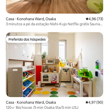
Casa ⋅ Konohana Ward, Osaka
4,96 de uma a
4,96 (73)
3 minutos a pé da estação Nishi-Kujo Netflix grátis Sauna!
Rede! Projetor 5 quartos, 3 banheiros
Preferido dos hóspedes
Preferido dos hóspedes
Casa ⋅ Konohana Ward, Osaka
4,97 de uma a
4,97 (90)
120㎡ Big house /5 min Osaka Sta/5 min USJ