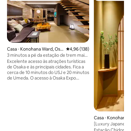
Casa ⋅ Konohana Ward, Osa
4,96 de uma avaliação média de 
4,96 (138)
ka
3 minutos a pé da estação de trem mais
próxima / 15 minutos de trem para o USJ
Excelente acesso às atrações turísticas
/ Designers Lodge / Lien de premier
de Osaka e às principais cidades. Fica a
cerca de 10 minutos do USJ e 20 minutos
de Umeda. O acesso à Osaka Expo
também é excelente. Além disso, fica a
cerca de 70 minutos da estação mais
próxima do Aeroporto de Kansai. Pode
estar perto do centro de Osaka. Você
também pode usar convenientemente
táxi, trem, ônibus, etc. como se
locomover. Características da♦
Casa ⋅ Konohana 
instalação 3 minutos a pé da estação
ka
[Luxury Japanese
mais próxima Uma área residencial
USJ/Namba 10 min 
Estação Chidoribas