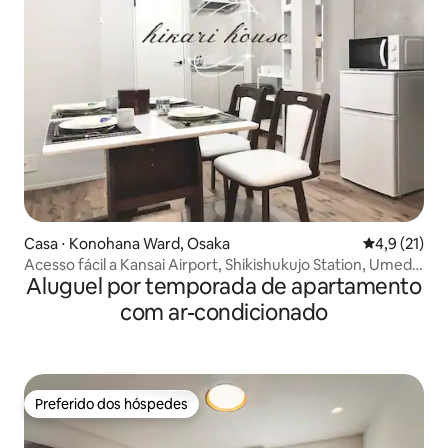
Casa ⋅ Konohana Ward, Osaka
4,9 de uma a
4,9 (21)
Acesso fácil a Kansai Airport, Shikishukujo Station, Umeda,
Aluguel por temporada de apartamento
Shinsaibashi, Namba, Kyocera, 3 minutos a pé da estação
USJ2, aluguel de apartamento inteiro
com ar-condicionado
Preferido dos hóspedes
Preferido dos hóspedes