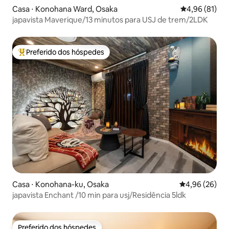
Casa ⋅ Konohana Ward, Osaka
4,96 de uma a
4,96 (81)
japavista Maverique/13 minutos para USJ de trem/2LDK
Preferido dos hóspedes
Entre os melhores preferidos dos hóspedes
Casa ⋅ Konohana-ku, Osaka
4,96 de uma a
4,96 (26)
japavista Enchant /10 min para usj/Residência 5ldk
Preferido dos hóspedes