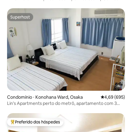
Vintage
Superhost
Superhost
Condomínio ⋅ Konohana Ward, Osaka
4,69 de uma ava
4,69 (695)
Lin's Apartments perto do metrô, apartamento com 3
quartos.
Preferido dos hóspedes
Entre os melhores preferidos dos hóspedes