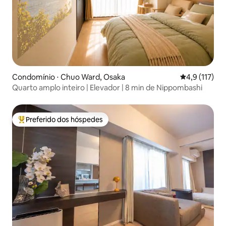
Condomínio ⋅ Chuo Ward, Osaka
4,9 de uma av
4,9 (117)
Quarto amplo inteiro | Elevador | 8 min de Nippombashi
Preferido dos hóspedes
Entre os melhores preferidos dos hóspedes