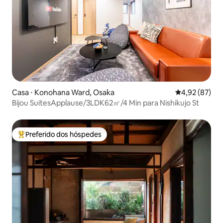
Casa ⋅ Konohana Ward, Osaka
4,92 de uma a
4,92 (87)
Bijou SuitesApplause/3LDK62㎡/4 Min para Nishikujo St
Preferido dos hóspedes
Entre os melhores preferidos dos hóspedes