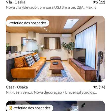
Vila ⋅ Osaka
5 de uma a
5 (22)
Nova vila /Elevador. 5m para USJ 3m a pé. 2BA. Máx. 8
Preferido dos hóspedes
Preferido dos hóspedes
Casa ⋅ Osaka
5 de uma a
5 (14)
Nikkusen Senzo Nova decoração / Universal Studios
Direct Access / Colchão japonês / Kansai Airport Direct
Access / Nara / Nankyu Kujou Station 3 minutos a pé
Preferido dos hóspedes
Entre os melhores preferidos dos hóspedes