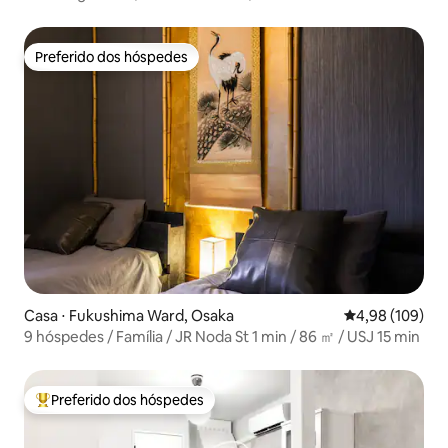
Preferido dos hóspedes
Preferido dos hóspedes
Casa ⋅ Fukushima Ward, Osaka
4,98 de uma av
4,98 (109)
9 hóspedes / Família / JR Noda St 1 min / 86 ㎡ / USJ 15 min
Preferido dos hóspedes
Entre os melhores preferidos dos hóspedes