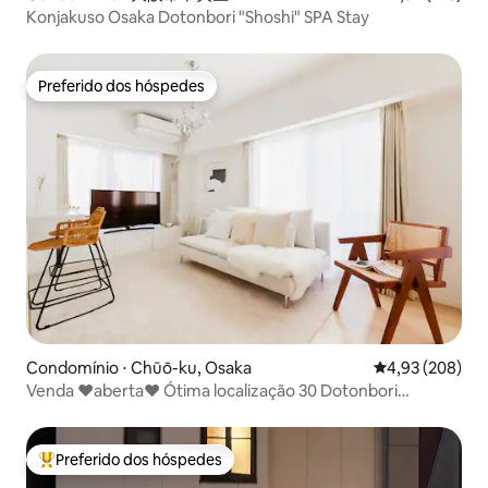
Konjakuso Osaka Dotonbori "Shoshi" SPA Stay
Preferido dos hóspedes
Preferido dos hóspedes
Condomínio ⋅ Chūō-ku, Osaka
4,93 de uma ava
4,93 (208)
Venda ❤️aberta❤️ Ótima localização 30 Dotonbori
Kuromon Market 3 10
Preferido dos hóspedes
Entre os melhores preferidos dos hóspedes