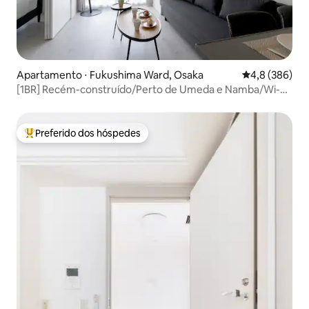
Apartamento ⋅ Fukushima Ward, Osaka
4,8 de uma av
4,8 (386)
[1BR] Recém-construído/Perto de Umeda e Namba/Wi-Fi
gratuito
Preferido dos hóspedes
Entre os melhores preferidos dos hóspedes