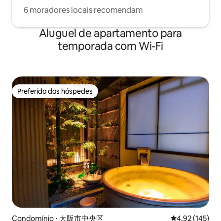
6 moradores locais recomendam
Aluguel de apartamento para
temporada com Wi-Fi
Preferido dos hóspedes
Preferido dos hóspedes
Condomínio ⋅ 大阪市中央区
4,92 de uma av
4,92 (145)