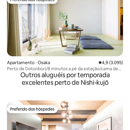
Preferido dos hóspedes
Apartamento ⋅ Osaka
4,9 de uma aval
4,9 (3.095)
Perto de Dotonbori/8 minutos a pé da estação/cama de
Outros aluguéis por temporada
casal
excelentes perto de Nishi-kujō
Preferido dos hóspedes
Preferido dos hóspedes