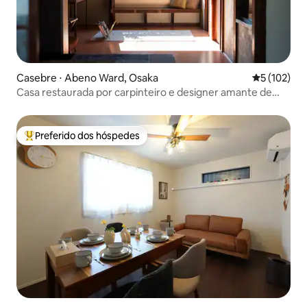
Casebre ⋅ Abeno Ward, Osaka
5 de uma av
5 (102)
Casa restaurada por carpinteiro e designer amante de
viagens
Preferido dos hóspedes
Entre os melhores preferidos dos hóspedes