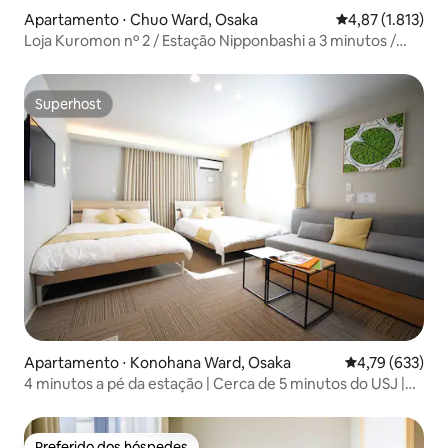
Apartamento ⋅ Chuo Ward, Osaka
4,87 de uma aval
4,87 (1.813)
Loja Kuromon nº 2 / Estação Nipponbashi a 3 minutos /
Mercado Kuromon / Shinsaibashi / Dotonbori / Namba /
Tsutenkaku / USJ / Acesso direto ao KIX
Superhost
Superhost
Apartamento ⋅ Konohana Ward, Osaka
4,79 de uma av
4,79 (633)
4 minutos a pé da estação | Cerca de 5 minutos do USJ |
Acesso direto ao Aeroporto de Kansai | 30 ㎡ | Máximo de
5 pessoas | Famílias e grupos | KS, 301 | 3...
Preferido dos hóspedes