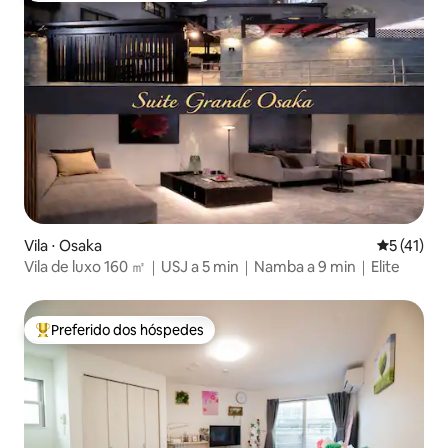
Vila ⋅ Osaka
5 de uma a
5 (41)
Vila de luxo 160 ㎡｜USJ a 5 min｜Namba a 9 min｜Elite
Preferido dos hóspedes
Entre os melhores preferidos dos hóspedes