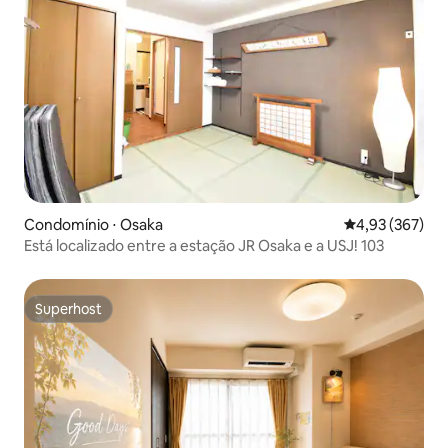
Condomínio ⋅ Osaka
4,93 de uma av
4,93 (367)
Está localizado entre a estação JR Osaka e a USJ! 103
Superhost
Superhost