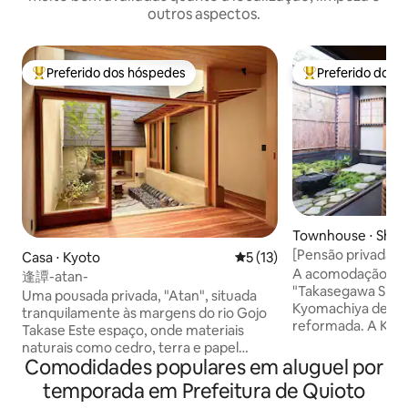
outros aspectos.
Preferido dos hóspedes
Preferido dos 
Entre os melhores preferidos dos hóspedes
Entre os melhore
Townhouse ⋅ Shim
Kyōto-shi
[Pensão privada e
Casa ⋅ Kyoto
5 de uma avaliação média de
5 (13)
anos em Kyoto, Shi
A acomodação pri
逢譚-atan-
"Takasegawa Shich
Uma pousada privada, "Atan", situada
Kyomachiya de 115
tranquilamente às margens do rio Gojo
reformada. A Kyom
Takase Este espaço, onde materiais
da bela paisagem d
naturais como cedro, terra e papel
redesenhada como
Comodidades populares em aluguel por
japonês respiram silenciosamente,
desempenho de e
mistura-se com a cidade de Quioto, mas
temporada em Prefeitura de Quioto
isolamento térmi
a passagem do tempo parece suave. Há