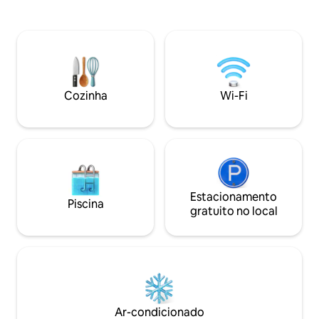
estrutura original
um pequeno jardim no pátio através da
ter uma estadia c
janela do banheiro. O cenário reflete as
verões quentes e 
mudanças de estação, e apenas
rigorosamente fri
mergulhar na água quente derreterá
Do quarto em esti
seu coração. Espaço e silêncio, e um
andar, você pode v
pouco de luxo. Este é um lugar para
projetado à image
quem quer aproveitar o tempo de não
Cozinha
Wi-Fi
(*um jardim que le
fazer nada em vez de lotar sua agenda
Há também um sof
no destino. Acorde de manhã com a luz
você pode relaxar e
suave através da porta deslizante e
jardim tsubo. À no
termine o dia tranquilamente à noite
um tempo relaxan
enquanto observa as sombras caírem no
o jardim tsubo iluminado. H
jardim. O tempo aqui é memorável não
no 2º andar: um qu
só pelo que você vê, mas também pela
com 2 camas de so
temperatura do ar, a sensação das solas
Estacionamento
Piscina
estilo ocidental c
dos seus pés e a tranquilidade dos sons.
gratuito no local
Se houver 5 ou m
É bom conversar com alguém, e é bom
preparar um futon
passar um tempo sozinho. Espero que
japonês no 1º and
esta pousada seja um lugar onde você
quarto, embora s
possa se distanciar um pouco da vida
incômodo. A cozinha está equipada com
cotidiana e confirmar sua própria
utensílios de cozi
identidade. O nome "Aidan" Queríamos
cozinhar de forma
criar uma pousada onde você possa
Ar-condicionado
encontrar paisagens, ar, pessoas,