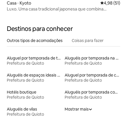
Casa ⋅ Kyoto
4,98 de uma a
4,98 (51)
Luxo. Uma casa tradicional japonesa que combina
conforto e elegância. Localização conveniente para
turismo, perto do metrô e tranquila
Destinos para conhecer
Outros tipos de acomodações
Coisas para fazer
Aluguel por temporada de townhouses
Aluguéis por temporada na orla
Prefeitura de Quioto
Prefeitura de Quioto
Aluguéis de espaços ideais para famílias
Aluguel por temporada de casas de hóspedes
Prefeitura de Quioto
Prefeitura de Quioto
Hotéis boutique
Aluguéis por temporada com acesso ao lago
Prefeitura de Quioto
Prefeitura de Quioto
Aluguéis de vilas
Mostrar mais
Prefeitura de Quioto