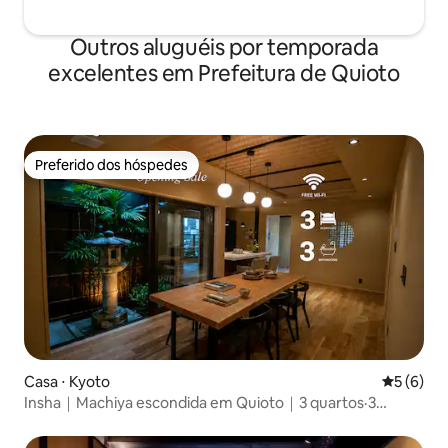
palavras e histórias que você nunca
encontrou antes. Uma pequena história
Outros aluguéis por temporada
certamente nascerá neste espaço em
excelentes em Prefeitura de Quioto
que você passa o tempo.
Preferido dos hóspedes
Preferido dos hóspedes
Casa ⋅ Kyoto
5 de uma 
5 (6)
Insha｜Machiya escondida em Quioto｜3 quartos·3
banheiros·Pátio