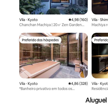
Vila ⋅ Kyoto
4,98 de uma avaliação m
4,98 (160)
Vila ⋅ Sh
Chanchan Machiya | 20㎡ Zen Garden｜
Machiya 
pax5
House
Preferido dos hóspedes
Preferid
Preferido dos hóspedes
Preferid
Vila ⋅ Kyoto
4,86 de uma avaliação m
4,86 (328)
Vila ⋅ Kyo
*Banheiro privativo em todos os
Residênci
quartos*banheira ao ar livre
Kyoto St.
Aluguel