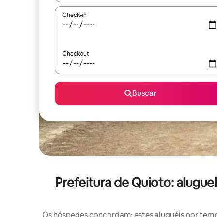
Check-in
Checkout
Buscar
Prefeitura de Quioto: alug
Os hóspedes concordam: estes aluguéis por tem