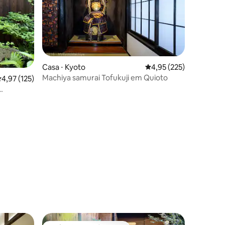
Casa ⋅ Kyoto
4,95 de uma avaliação 
4,95 (225)
Machiya samurai Tofukuji em Quioto
,97 de uma avaliação média de 5, 125 avaliações
4,97 (125)
ções
reforma
japonês