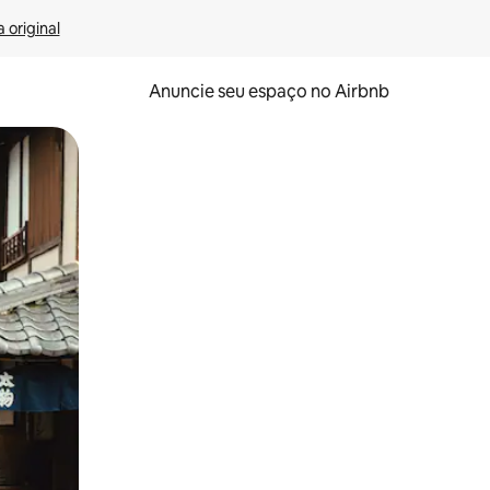
 original
Anuncie seu espaço no Airbnb
 deslizando o dedo na tela.