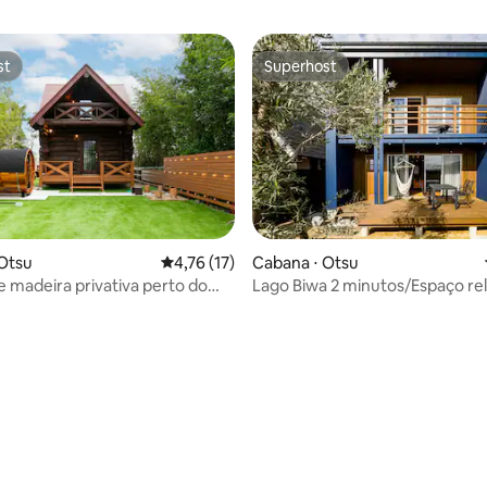
st
Superhost
st
Superhost
média de 5, 27 avaliações
Otsu
4,76 de uma avaliação média de 5, 17 avalia
4,76 (17)
Cabana ⋅ Otsu
 madeira privativa perto do
Lago Biwa 2 minutos/Espaço re
, com sauna
com sauna de carro