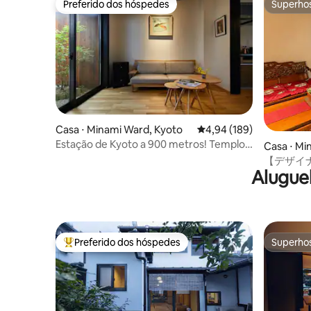
Preferido dos hóspedes
Superho
Preferido dos hóspedes
Superho
Casa ⋅ Minami Ward, Kyoto
4,94 de uma avaliação m
4,94 (189)
Estação de Kyoto a 900 metros! Templo
Casa ⋅ Mi
Dong 300 metros! Estação de trem a 3
【デザイナー
minutos.Casa de Kyomachi com
Alugue
Bath/tata
decoração requintada! Pátio japonês,
aquecimento, ar condicionado -
Luliguang B&B
Preferido dos hóspedes
Superho
Entre os melhores preferidos dos hóspedes
Superho