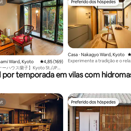
st
Preferido dos hóspedes
st
Preferido dos hóspedes
édia de 5, 189 avaliações
Casa ⋅ Nakagyo Ward, Kyoto
4
Experimente a tradição e o re
nami Ward, Kyoto
4,85 de uma avaliação média de 5, 169 avalia
4,85 (169)
de Quioto em uma casa de esti
ハウス蘭子】Kyoto St./JP
Kyomachi com banho ao ar livre
l por temporada em vilas com hidrom
mi/2F machiya
aquecido
st
Preferido dos hóspedes
st
Preferido dos hóspedes