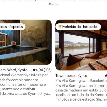
mais.
o dos hóspedes
Preferido dos hóspedes
o dos hóspedes
Entre os melhores preferidos d
nami Ward, Kyoto
4,94 de uma avaliação média de 5, 105 avalia
4,94 (105)
icional kyomachiya inteira para
Townhouse ⋅ Kyoto
4
Perto da Estação de Quioto, com
sada foi completamente
K 's Villa Kamogawa - Excelente
mento gratuito | Banheira de
 com um interior moderno e
o rio
K 's Villa Kamogawa-an é uma a
agem ao ar livre e jardim de
, mantendo o estilo●
casa de madeira em estilo Quio
édia de 5, 140 avaliações
xuosos | Perto do Templo Toji
al de uma casa de Kyomachiya.
localizada ao lado do rio Kamo,
área de mais de● 120 metros
minutos a pé da estação Shichijo. Máx
, a família pode passar um
de 7 hóspedes, adequado para 2