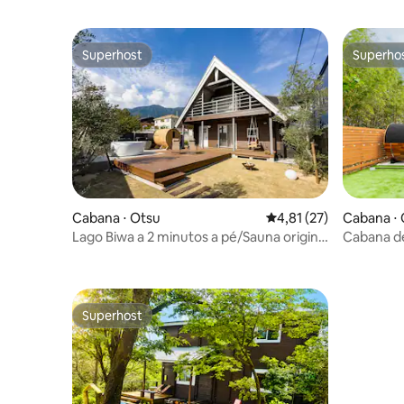
Superhost
Superho
Superhost
Superho
Cabana ⋅ Otsu
4,81 de uma avaliação 
4,81 (27)
Cabana ⋅ 
Lago Biwa a 2 minutos a pé/Sauna original
Cabana de
finlandesa
Lago Biwa
Superhost
Superhost