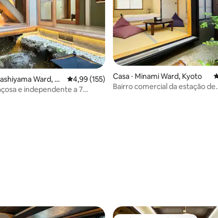
Casa ⋅ Minami Ward, Kyoto
4
gashiyama Ward, Ky
4,99 de uma avaliação média de 5, 155 avalia
4,99 (155)
Bairro comercial da estação de
çosa e independente a 7
Kyoto/construção unifamiliar/
 pé da estação de Shimizu-Gojō
completa com pequeno jardim 
édia de 5, 103 avaliações