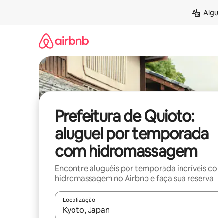
Pular
Algu
para
o
conteúdo
Prefeitura de Quioto:
aluguel por temporada
com hidromassagem
Encontre aluguéis por temporada incríveis c
hidromassagem no Airbnb e faça sua reserva
Localização
Quando os resultados estiverem disponíveis, expl