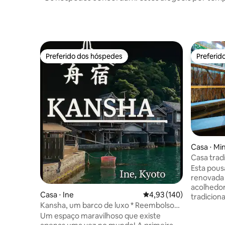
Preferido dos hóspedes
Preferid
Preferido dos hóspedes
Preferid
Casa ⋅ Mi
Casa trad
alugar | 
Esta pou
estaciona
renovada
hidromass
acolhedor
Casa ⋅ Ine
4,93 de uma avaliação m
4,93 (140)
pedras lu
tradicion
Kansha, um barco de luxo * Reembolso
Com uma 
de 50% da tarifa de acomodação apenas
Um espaço maravilhoso que existe
quadrados
para pessoas que usam cadeira de rodas