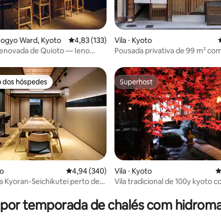
édia de 5, 160 avaliações
imogyo Ward, Kyoto
4,83 de uma avaliação média de 5, 133 avalia
4,83 (133)
Vila ⋅ Kyoto
renovada de Quioto — Ieno
Pousada privativa de 99 m² com
banheiros perto do Castelo Nijo
para grupos
o dos hóspedes
Superhost
o dos hóspedes
Superhost
édia de 5, 328 avaliações
to
4,94 de uma avaliação média de 5, 340 avalia
4,94 (340)
Vila ⋅ Kyoto
4
a Kyoran-Seichikutei perto de
Vila tradicional de 100y kyoto 
 10 min
grande jardim「観月荘」
 por temporada de chalés com hidro