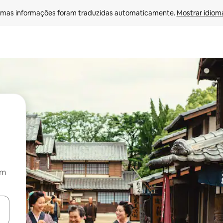
mas informações foram traduzidas automaticamente. 
Mostrar idioma
om
ore-os usando as seta para cima e para baixo do teclado ou tocando e