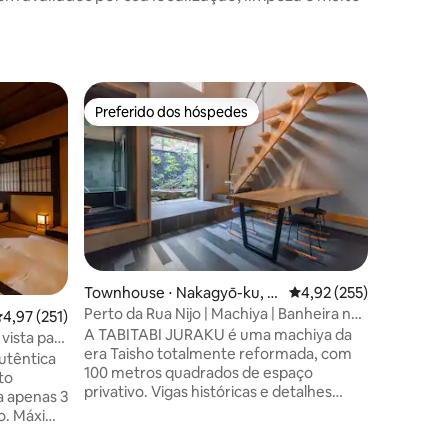
Vila ⋅ Sh
Preferido dos hóspedes
Preferi
os hóspedes
Preferido dos hóspedes
Preferi
i
Guesthou
Localizad
da Estaçã
convenie
a pé da m
cênico ab
machiya. Um Kyomachiya totalment
renovado
os hóspe
ções
Townhouse ⋅ Nakagyō-ku, K
4,92 de uma avaliação 
4,92 (255)
único de 
yoto
Perto da Rua Nijo | Machiya | Banheira no
,97 de uma avaliação média de 5, 251 avaliações
4,97 (251)
japonês mod
jardim | TabiTabi
A TABITABI JURAKU é uma machiya da
estar of
 vista para
era Taisho totalmente reformada, com
jardim in
utêntica
100 metros quadrados de espaço
entreten
to
privativo. Vigas históricas e detalhes
desfruta
 a apenas 3
tradicionais se combinam com um design
vista par
imo
moderno. O primeiro andar conta com
 a 5