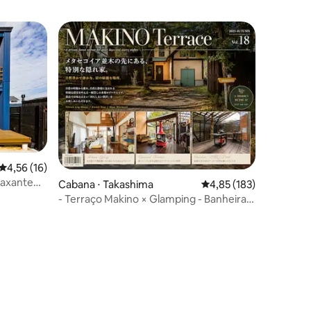
ções
4,56 de uma avaliação média de 5, 16 avaliações
4,56 (16)
laxante
Cabana ⋅ Takashima
4,85 de uma avaliação 
4,85 (183)
- Terraço Makino × Glamping - Banheira
de hidromassagem e sauna em
Metasequoia