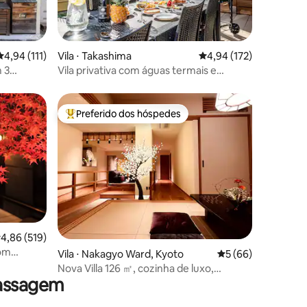
ções
4,94 de uma avaliação média de 5, 111 avaliações
4,94 (111)
Vila ⋅ Takashima
4,94 de uma avaliação 
4,94 (172)
 3
Vila privativa com águas termais e
, ótima
churrasqueira/12ppl
Preferido dos hóspedes
Entre os melhores preferidos dos hóspedes
ções
,86 de uma avaliação média de 5, 519 avaliações
4,86 (519)
com
Vila ⋅ Nakagyo Ward, Kyoto
5 de uma avaliação
5 (66)
Nova Villa 126 ㎡, cozinha de luxo,
massagem
estacionamento, castelo de Nijo