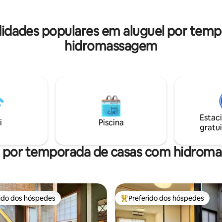
axante. O banho ao ar livre
hóspedes Por favor, certifique
 para o● jardim é excelente, e
selecionar o número correto d
e desfrutar de um tempo e
hóspedes ao reservar <Importante> Por
odidades populares em aluguel por te
ora do comum. Durante a
favor, venha ao K's Villa Office 
 das● cerejeiras, as belas
Kyoto) para FAZER O CHECK-IN
hidromassagem
nduradas nas árvores encantam
das 20:30. ※Por favor, NÃO vá
nha totalmente
diretamente à K 's Villa. ・Se você chegar
permite que você cozinhe
antes das 16:00, podemos man
estivesse em casa. Com
bagagem no K 's Villa Office(K'
amento● gratuito. Equipado
Kyoto) a qualquer momento a
imento sob o● piso e ar
ado. Localização ●
te: 5 minutos a pé do Templo
Estac
i
Piscina
Patrimônio Mundial; 3 minutos a
gratui
ha Kintetsu Kyoto, estação de
inutos a pé até a estação de
l por temporada de casas com hidrom
 linhas de ônibus dentro de 5
a pé. Há um supermercado,
de conveniência e restaurantes
os a pé. A 8 minutos a pé do
center Aeon, perto da estação
oda a
rido dos hóspedes
Preferido dos hóspedes
 melhores preferidos dos hóspedes
Entre os melhores preferidos d
axar e se divertir. Por favor,
odos.