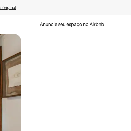
 original
Anuncie seu espaço no Airbnb
 deslizando o dedo na tela.