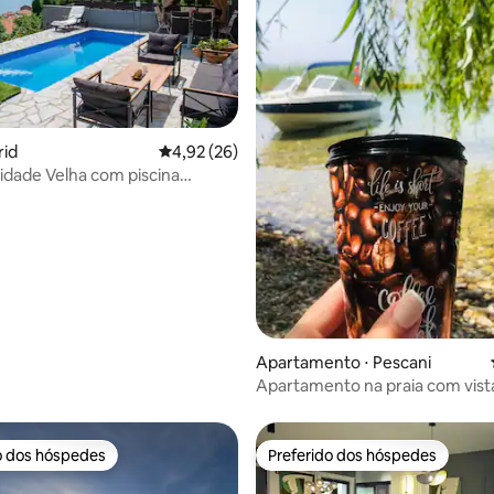
rid
4,92 de uma avaliação média de 5, 26 avalia
4,92 (26)
média de 5, 53 avaliações
idade Velha com piscina
e vista para o lago!
Apartamento ⋅ Pescani
Apartamento na praia com vist
lago
o dos hóspedes
Preferido dos hóspedes
o dos hóspedes
Preferido dos hóspedes