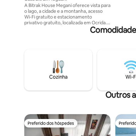
dois send
A Bitrak House Megani oferece vista para
privada. 
o lago, a cidade e a montanha, acesso
Wi-Fi gratuito e estacionamento
privativo gratuito, localizada em Ocrida.
Comodidades
A Bitrak House Megani está equipada
com um terraço com vista para o lago e a
cidade, uma TV de tela plana, uma área
de refeições, uma cozinha bem equipada
e um banheiro privativo com chuveiro,
produtos de higiene pessoal gratuitos e
um secador de cabelo. Uma geladeira
também é fornecida, bem como uma
chaleira. Há um jardim com
Cozinha
Wi-F
churrasqueira e os hóspedes podem
fazer caminhadas. O aeroporto mais
próximo é o Aeroporto de Ocrida, a 12
Outros a
km da Bitrak House Megdani.
Preferido dos hóspedes
Preferid
Preferido dos hóspedes
Preferid