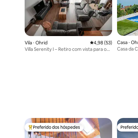
Casa ⋅ Oh
Vila ⋅ Ohrid
4,98 de uma avaliação 
4,98 (53)
Casa da C
Villa Serenity I – Retiro com vista para o
privativa 
lago
Preferido dos hóspedes
Preferid
Entre os melhores preferidos dos hóspedes
Preferid