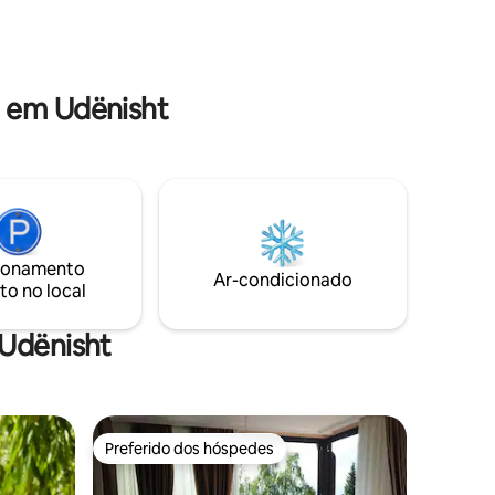
 em Udënisht
ionamento
Ar-condicionado
to no local
 Udënisht
Preferido dos hóspedes
os hóspedes
Preferido dos hóspedes