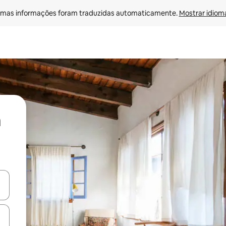
mas informações foram traduzidas automaticamente. 
Mostrar idioma
ore-os usando as seta para cima e para baixo do teclado ou tocando e