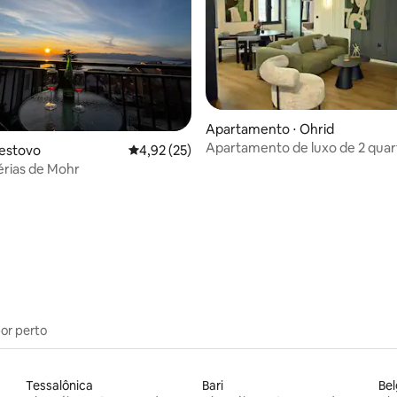
Apartamento ⋅ Ohrid
Apartamento de luxo de 2 qua
lestovo
4,92 de uma avaliação média de 5, 25 avalia
4,92 (25)
estacionamento gratuito perto 
érias de Mohr
da cidade antiga
média de 5, 36 avaliações
por perto
Tessalônica
Bari
Be