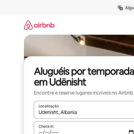
Pular
Algu
para
o
conteúdo
Aluguéis por temporada
em Udënisht
Encontre e reserve lugares incríveis no Airbnb
Localização
Quando os resultados estiverem disponíveis, expl
Check-in