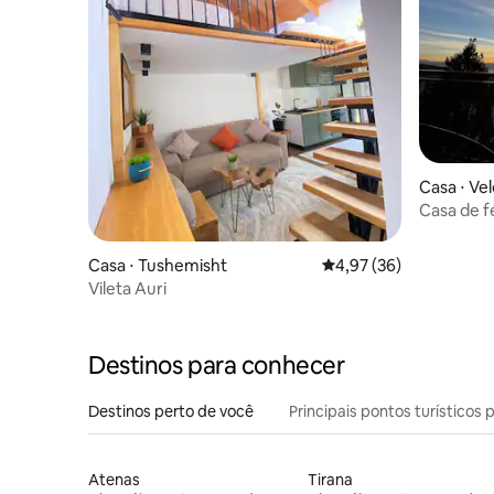
Casa ⋅ Ve
Casa de f
Casa ⋅ Tushemisht
4,97 de uma avaliação 
4,97 (36)
Vileta Auri
Destinos para conhecer
Destinos perto de você
Principais pontos turísticos 
Atenas
Tirana