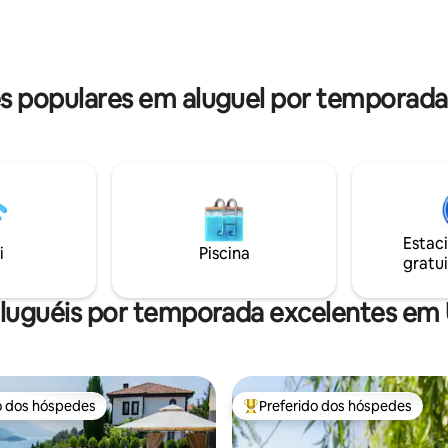
o usado como uma praia
segundo andar tem 3 camas. Cada andar
A casa tem internet e TV a cabo.
tem banheiro completo.
 populares em aluguel por temporada
Estac
i
Piscina
gratui
luguéis por temporada excelentes em
o dos hóspedes
Preferido dos hóspedes
o dos hóspedes
Entre os melhores preferidos d