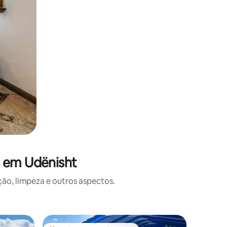
s em Udënisht
o, limpeza e outros aspectos.
Bangalô 