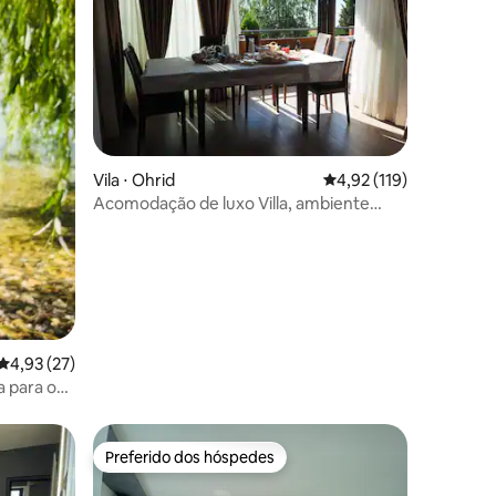
ções
Vila ⋅ Ohrid
4,92 de uma avaliação 
4,92 (119)
Acomodação de luxo Villa, ambiente
natural.
4,93 de uma avaliação média de 5, 27 avaliações
4,93 (27)
a para o
Preferido dos hóspedes
Preferido dos hóspedes