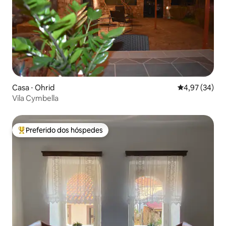
Casa ⋅ Ohrid
4,97 de uma a
4,97 (34)
Vila Cymbella
Preferido dos hóspedes
Entre os melhores preferidos dos hóspedes