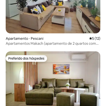
Apartamento ⋅ Pescani
5 de uma a
5 (12)
Apartamentos Makach (apartamento de 2 quartos com
vista para o lago)
Preferido dos hóspedes
Preferido dos hóspedes