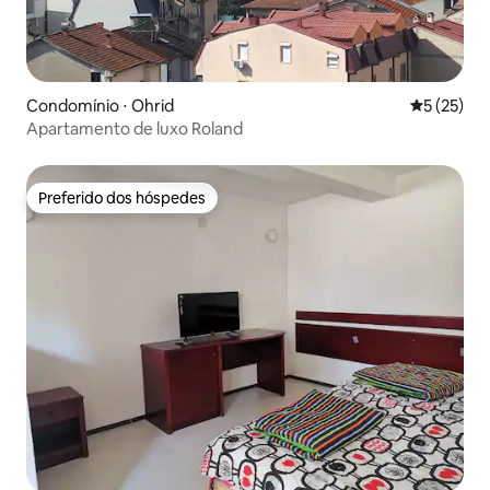
Condomínio ⋅ Ohrid
5 de uma a
5 (25)
Apartamento de luxo Roland
Preferido dos hóspedes
Preferido dos hóspedes