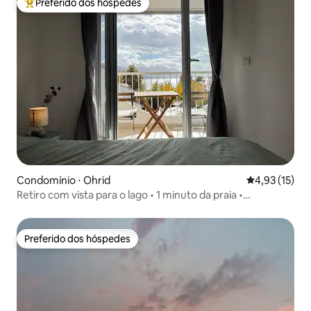
Preferido dos hóspedes
Entre os melhores preferidos dos hóspedes
Condomínio ⋅ Ohrid
4,93 de uma a
4,93 (15)
Retiro com vista para o lago • 1 minuto da praia •
Estacionamento gratuito
Preferido dos hóspedes
Preferido dos hóspedes