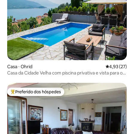
Casa ⋅ Ohrid
4,93 de uma a
4,93 (27)
Casa da Cidade Velha com piscina privativa e vista para o
lago!
Preferido dos hóspedes
Entre os melhores preferidos dos hóspedes