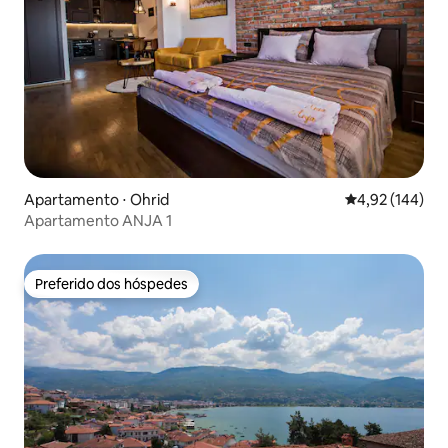
Apartamento ⋅ Ohrid
4,92 de uma av
4,92 (144)
Apartamento ANJA 1
Preferido dos hóspedes
Preferido dos hóspedes