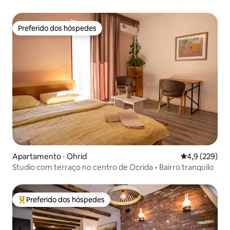
Preferido dos hóspedes
Preferido dos hóspedes
Apartamento ⋅ Ohrid
4,9 de uma av
4,9 (229)
Studio com terraço no centro de Ocrida • Bairro tranquilo
Preferido dos hóspedes
Entre os melhores preferidos dos hóspedes