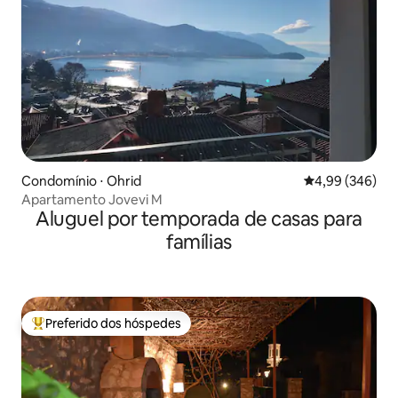
Condomínio ⋅ Ohrid
4,99 de uma ava
4,99 (346)
Apartamento Jovevi M
Aluguel por temporada de casas para
famílias
Preferido dos hóspedes
Entre os melhores preferidos dos hóspedes