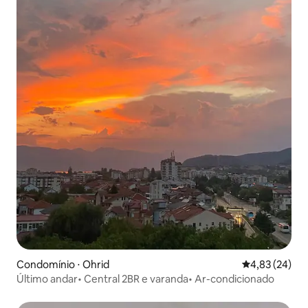
Condomínio ⋅ Ohrid
4,83 de uma a
4,83 (24)
Último andar• Central 2BR e varanda• Ar-condicionado