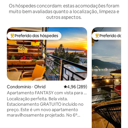
Os hóspedes concordam: estas acomodações foram
muito bem avaliadas quanto a localização, limpeza e
outros aspectos.
Preferido dos hóspedes
Preferido dos 
Entre os melhores preferidos dos hóspedes
Entre os melhore
Condomínio ⋅ Ohrid
4,96 de uma avaliação média de 5
4,96 (289)
Apartamento FANTASY com vista para o
✅lago e estacionamento ✅gratuito
Localização perfeita. Bela vista.
Estacionamento GRATUITO incluído no
preço. Este é um novo apartamento
maravilhosamente projetado. No 6º
andar, tem uma vista incrível do Lago
Ohrid, da Cidade Velha e do pôr do sol.