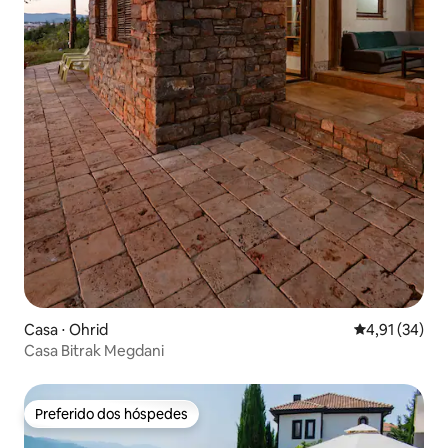
Casa ⋅ Ohrid
4,91 de uma a
4,91 (34)
Casa Bitrak Megdani
Preferido dos hóspedes
Preferido dos hóspedes