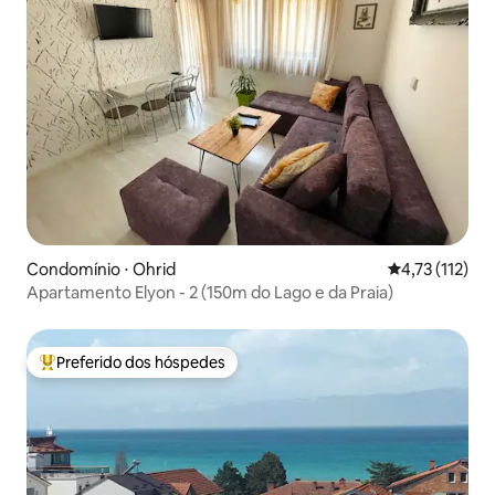
Condomínio ⋅ Ohrid
4,73 de uma av
4,73 (112)
Apartamento Elyon - 2 (150m do Lago e da Praia)
Preferido dos hóspedes
Entre os melhores preferidos dos hóspedes