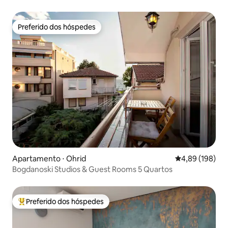
Preferido dos hóspedes
Preferido dos hóspedes
Apartamento ⋅ Ohrid
4,89 de uma av
4,89 (198)
Bogdanoski Studios & Guest Rooms 5 Quartos
Preferido dos hóspedes
Entre os melhores preferidos dos hóspedes