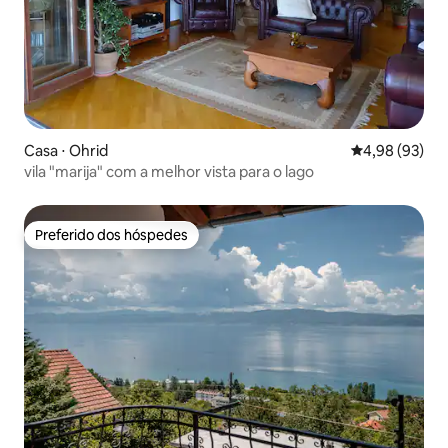
Casa ⋅ Ohrid
4,98 de uma a
4,98 (93)
vila "marija" com a melhor vista para o lago
Preferido dos hóspedes
Preferido dos hóspedes