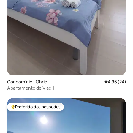
Condomínio ⋅ Ohrid
4,96 de uma a
4,96 (24)
Apartamento de Vlad 1
Preferido dos hóspedes
Entre os melhores preferidos dos hóspedes