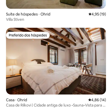
Suíte de hóspedes ⋅ Ohrid
4,95 de uma a
4,95 (19)
Villa Stiven
Preferido dos hóspedes
Preferido dos hóspedes
Casa ⋅ Ohrid
4,86 de uma a
4,86 (14)
Casa de Rilkovi | Cidade antiga de luxo •Sauna•Vista para o
lago