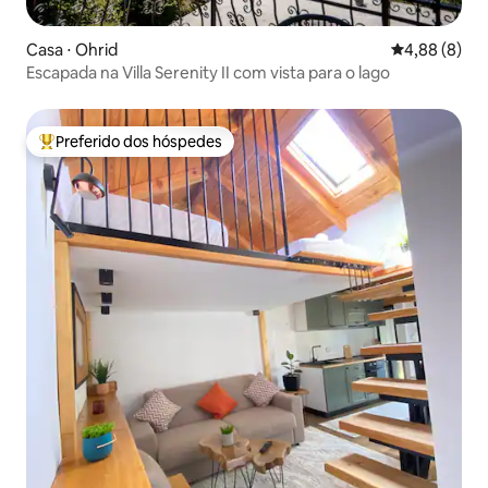
Casa ⋅ Ohrid
4,88 de uma 
4,88 (8)
Escapada na Villa Serenity II com vista para o lago
Preferido dos hóspedes
Entre os melhores preferidos dos hóspedes