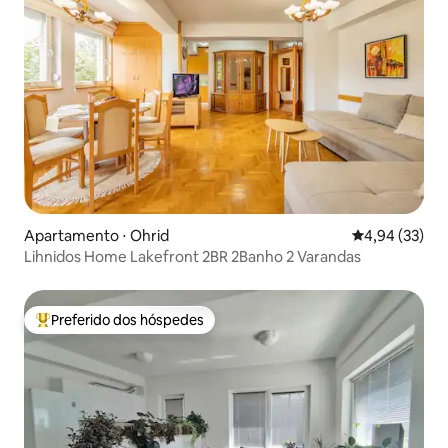
Apartamento ⋅ Ohrid
4,94 de uma a
4,94 (33)
Lihnidos Home Lakefront 2BR 2Banho 2 Varandas
Preferido dos hóspedes
Entre os melhores preferidos dos hóspedes