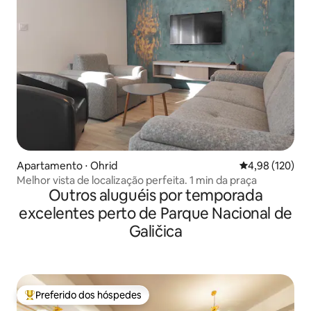
Apartamento ⋅ Ohrid
4,98 de uma av
4,98 (120)
Melhor vista de localização perfeita. 1 min da praça
Outros aluguéis por temporada
excelentes perto de Parque Nacional de
Galičica
Preferido dos hóspedes
Entre os melhores preferidos dos hóspedes