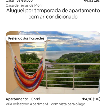
Casa ⋅ Velestovo
4,92 de uma a
4,92 (26)
Casa de férias de Mohr
Aluguel por temporada de apartamento
com ar-condicionado
Preferido dos hóspedes
Preferido dos hóspedes
Apartamento ⋅ Ohrid
4,96 de uma av
4,96 (116)
Villa Velestovo Apartment 1 com vista para o lago