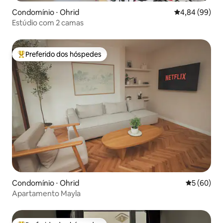
Condomínio ⋅ Ohrid
4,84 de uma av
4,84 (99)
Estúdio com 2 camas
Preferido dos hóspedes
Entre os melhores preferidos dos hóspedes
Condomínio ⋅ Ohrid
5 de uma a
5 (60)
Apartamento Mayla