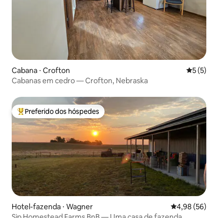
Cabana ⋅ Crofton
5 de uma 
5 (5)
Cabanas em cedro — Crofton, Nebraska
Preferido dos hóspedes
Entre os melhores preferidos dos hóspedes
Hotel-fazenda ⋅ Wagner
4,98 de uma a
4,98 (56)
Sip Homestead Farms BnB — Uma casa de fazenda