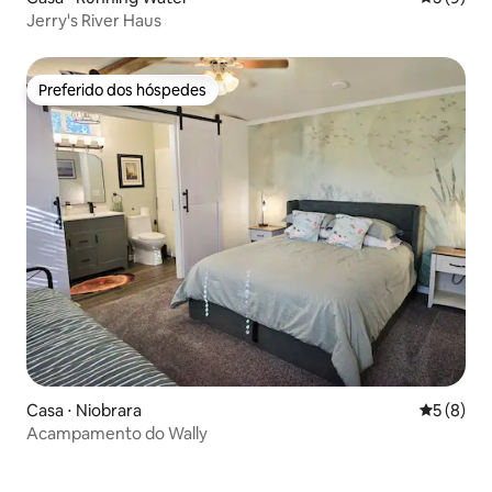
Jerry's River Haus
Preferido dos hóspedes
Preferido dos hóspedes
Casa ⋅ Niobrara
5 de uma 
5 (8)
Acampamento do Wally