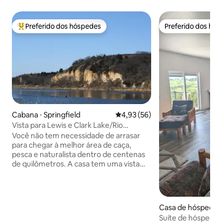
Preferido dos hóspedes
Preferido dos hó
Entre os melhores preferidos dos hóspedes
Preferido dos hó
Cabana ⋅ Springfield
4,93 de uma avaliação média de
4,93 (56)
Vista para Lewis e Clark Lake/Rio
Missouri
Você não tem necessidade de arrasar
para chegar à melhor área de caça,
pesca e naturalista dentro de centenas
de quilômetros. A casa tem uma vista
incomparável da bacia do rio, cozinha
profissional com bar, lareira, banheira de
hidromassagem, garagem de dois carros
e uma sala de sol com uma porta de
Casa de hóspedes 
garagem de vidro para a varanda
Suíte de hóspede
coberta. Situa-se a menos de dois