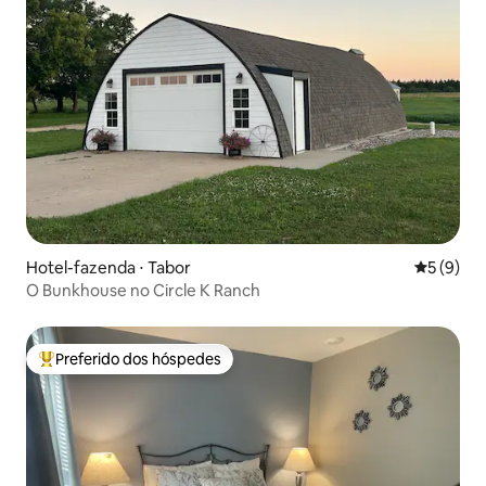
Hotel-fazenda ⋅ Tabor
5 de uma 
5 (9)
O Bunkhouse no Circle K Ranch
Preferido dos hóspedes
Entre os melhores preferidos dos hóspedes