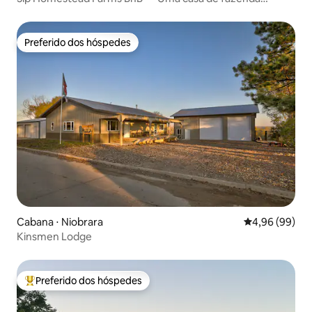
aconchegante
Preferido dos hóspedes
Preferido dos hóspedes
Cabana ⋅ Niobrara
4,96 de uma av
4,96 (99)
Kinsmen Lodge
Preferido dos hóspedes
Entre os melhores preferidos dos hóspedes